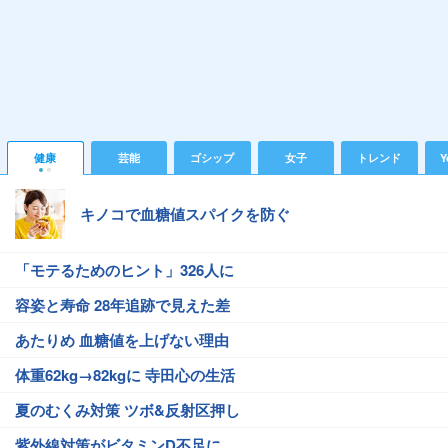
健康
芸能
ゴシップ
女子
トレンド
Y
キノコで血糖値スパイクを防ぐ
「モテるためのヒント」326人に
容姿と寿命 28年追跡で見えた差
あたりめ 血糖値を上げない理由
体重62kg→82kgに 寺田心の生活
夏のむくみ対策 ツボ&反射区押し
紫外線対策がビタミンD不足に