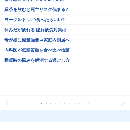
緑茶を飲むと死亡リスク低まる?
ヨーグルト いつ食べたらいい?
休みだが疲れる 隠れ疲労対策は
母が娘に減量強要→家庭内別居へ
内科医が低糖質麺を食べ比べ検証
睡眠時の悩みを解消する過ごし方