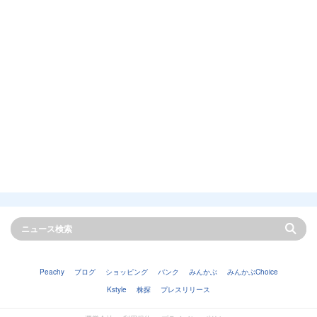
Peachy
ブログ
ショッピング
バンク
みんかぶ
みんかぶChoice
Kstyle
株探
プレスリリース