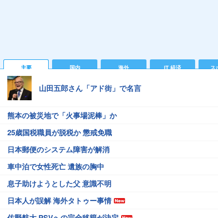
主要
国内
海外
IT 経済
ス
山田五郎さん「アド街」で名言
熊本の被災地で「火事場泥棒」か
25歳国税職員が脱税か 懲戒免職
日本郵便のシステム障害が解消
車中泊で女性死亡 遺族の胸中
息子助けようとした父 意識不明
日本人が誤解 海外タトゥー事情
佐野航大 PSVへの完全移籍が決定