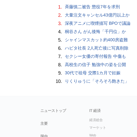
1.
斉藤慎二被告 懲役7年を求刑
2.
大量注文キャンセル43億円以上か
3.
深夜アニメに喫煙描写 BPOで議論
4.
桐谷さん がん後悔「千円位」か
5.
シャインマスカット約400房盗難
6.
ハビタ社長 2人死亡後に写真削除
7.
セクシー女優の寄付報告 中傷も
8.
高校生の信子 勉強中の姿を公開
9.
30代で祖母 交際1カ月で妊娠
10.
りくりゅうに「そろそろ飽きた」
ニューストップ
IT 経済
経済総合
主要
マーケット
Web
国内