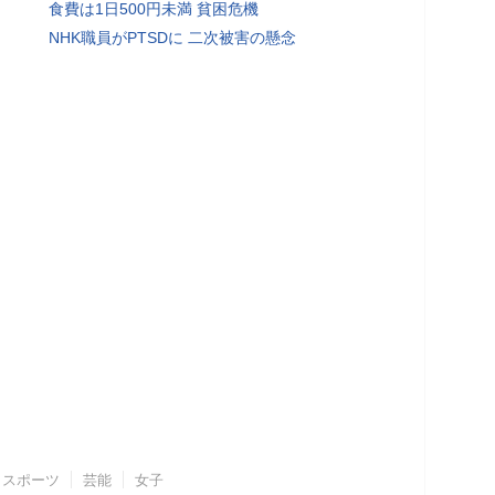
食費は1日500円未満 貧困危機
NHK職員がPTSDに 二次被害の懸念
スポーツ
芸能
女子