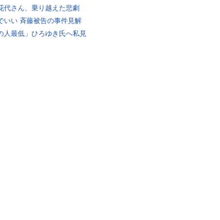
花代さん、乗り越えた悲劇
でいい 斉藤被告の事件見解
の人最低」ひろゆき氏へ私見