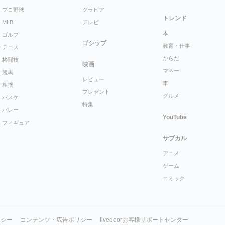
プロ野球
グラビア
トレンド
MLB
テレビ
本
ゴルフ
ゴシップ
教育・仕事
テニス
からだ
格闘技
映画
マネー
競馬
レビュー
車
相撲
プレゼント
グルメ
バスケ
特集
バレー
YouTube
フィギュア
サブカル
アニメ
ゲーム
コミック
リシー
コンテンツ・広告ポリシー
livedoorお客様サポートセンター