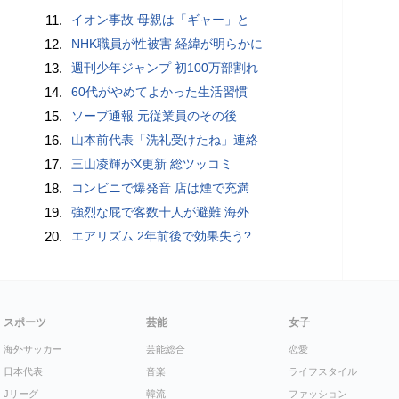
11.
イオン事故 母親は「ギャー」と
12.
NHK職員が性被害 経緯が明らかに
13.
週刊少年ジャンプ 初100万部割れ
14.
60代がやめてよかった生活習慣
15.
ソープ通報 元従業員のその後
16.
山本前代表「洗礼受けたね」連絡
17.
三山凌輝がX更新 総ツッコミ
18.
コンビニで爆発音 店は煙で充満
19.
強烈な屁で客数十人が避難 海外
20.
エアリズム 2年前後で効果失う?
スポーツ
芸能
女子
海外サッカー
芸能総合
恋愛
日本代表
音楽
ライフスタイル
Jリーグ
韓流
ファッション