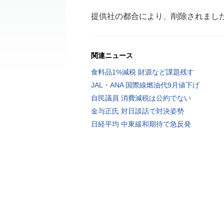
提供社の都合により、削除されまし
関連ニュース
食料品1%減税 財源など課題残す
JAL・ANA 国際線燃油代9月値下げ
自民議員 消費減税は公約でない
金与正氏 対日談話で対決姿勢
日経平均 中東緩和期待で急反発