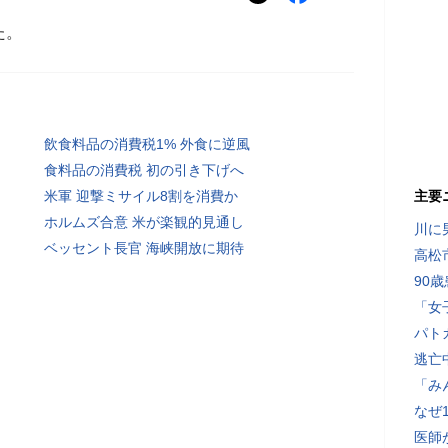
た。
飲食料品の消費税1% 外食に逆風
食料品の消費税 初の引き下げへ
米軍 迎撃ミサイル8割を消費か
主要
ホルムズ合意 米が楽観的見通し
川に
ベッセント長官 海峡開放に期待
高松
90
「女
パト
逃亡
「み
なぜ
医師