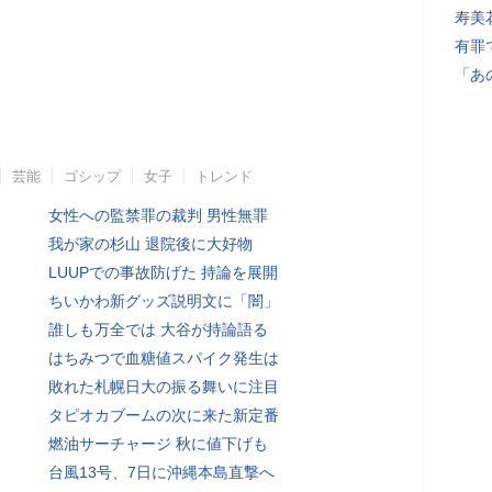
寿美
有罪
「あ
芸能
ゴシップ
女子
トレンド
女性への監禁罪の裁判 男性無罪
我が家の杉山 退院後に大好物
LUUPでの事故防げた 持論を展開
ちいかわ新グッズ説明文に「闇」
誰しも万全では 大谷が持論語る
はちみつで血糖値スパイク発生は
敗れた札幌日大の振る舞いに注目
タピオカブームの次に来た新定番
燃油サーチャージ 秋に値下げも
台風13号、7日に沖縄本島直撃へ