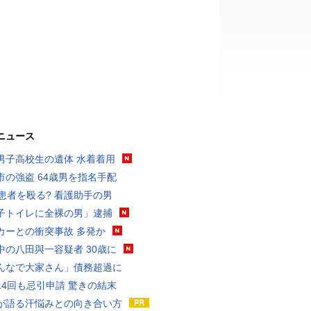
ニュース
男子高校生の遺体 水着着用
市の強盗 64歳男を指名手配
歳患者を殴る? 看護助手の男
子トイレに全裸の男」逮捕
カーとの衝突事故 多発か
中の八田與一容疑者 30歳に
んなで大家さん」債務超過に
14回も忌引申請 驚きの結末
が語る汗悩みとの向き合い方