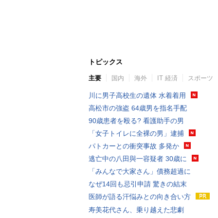
トピックス
主要
国内
海外
IT 経済
スポーツ
川に男子高校生の遺体 水着着用
高松市の強盗 64歳男を指名手配
90歳患者を殴る? 看護助手の男
「女子トイレに全裸の男」逮捕
パトカーとの衝突事故 多発か
逃亡中の八田與一容疑者 30歳に
「みんなで大家さん」債務超過に
なぜ14回も忌引申請 驚きの結末
医師が語る汗悩みとの向き合い方
寿美花代さん、乗り越えた悲劇