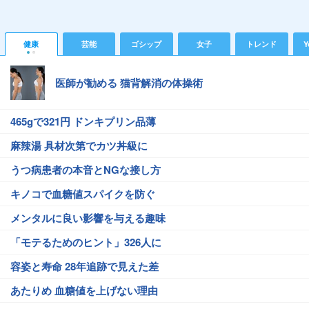
健康
芸能
ゴシップ
女子
トレンド
Y
医師が勧める 猫背解消の体操術
465gで321円 ドンキプリン品薄
麻辣湯 具材次第でカツ丼級に
うつ病患者の本音とNGな接し方
キノコで血糖値スパイクを防ぐ
メンタルに良い影響を与える趣味
「モテるためのヒント」326人に
容姿と寿命 28年追跡で見えた差
あたりめ 血糖値を上げない理由