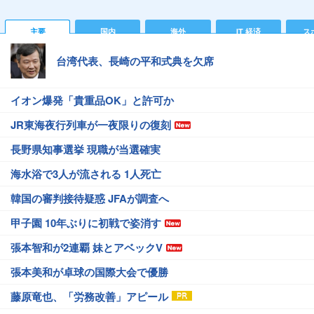
主要
国内
海外
IT 経済
ス
台湾代表、長崎の平和式典を欠席
イオン爆発「貴重品OK」と許可か
JR東海夜行列車が一夜限りの復刻
長野県知事選挙 現職が当選確実
海水浴で3人が流される 1人死亡
韓国の審判接待疑惑 JFAが調査へ
甲子園 10年ぶりに初戦で姿消す
張本智和が2連覇 妹とアベックV
張本美和が卓球の国際大会で優勝
藤原竜也、「労務改善」アピール