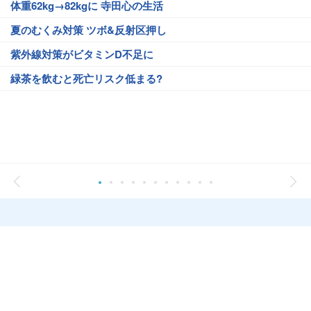
体重62kg→82kgに 寺田心の生活
夏のむくみ対策 ツボ&反射区押し
紫外線対策がビタミンD不足に
緑茶を飲むと死亡リスク低まる?