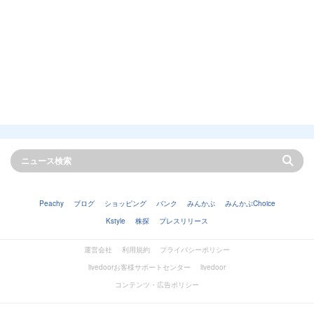
Peachy
ブログ
ショッピング
バンク
みんかぶ
みんかぶChoice
Kstyle
株探
プレスリリース
運営会社
利用規約
プライバシーポリシー
livedoorお客様サポートセンター
livedoor
コンテンツ・広告ポリシー