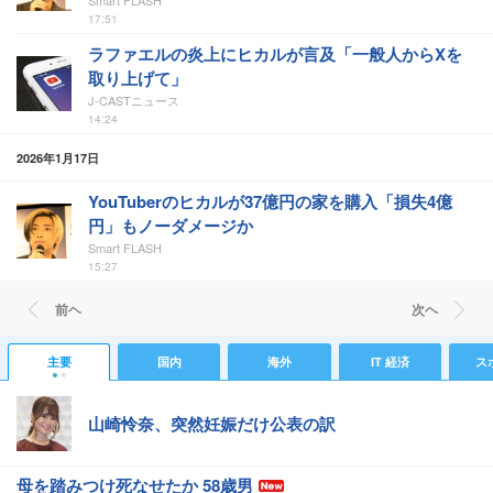
Smart FLASH
17:51
ラファエルの炎上にヒカルが言及「一般人からXを
取り上げて」
J-CASTニュース
14:24
2026年1月17日
YouTuberのヒカルが37億円の家を購入「損失4億
円」もノーダメージか
Smart FLASH
15:27
前ヘ
次ヘ
主要
国内
海外
IT 経済
ス
山崎怜奈、突然妊娠だけ公表の訳
母を踏みつけ死なせたか 58歳男