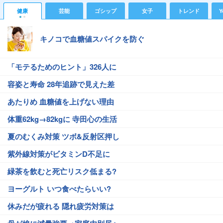
健康
芸能
ゴシップ
女子
トレンド
Y
キノコで血糖値スパイクを防ぐ
「モテるためのヒント」326人に
容姿と寿命 28年追跡で見えた差
あたりめ 血糖値を上げない理由
体重62kg→82kgに 寺田心の生活
夏のむくみ対策 ツボ&反射区押し
紫外線対策がビタミンD不足に
緑茶を飲むと死亡リスク低まる?
ヨーグルト いつ食べたらいい?
休みだが疲れる 隠れ疲労対策は