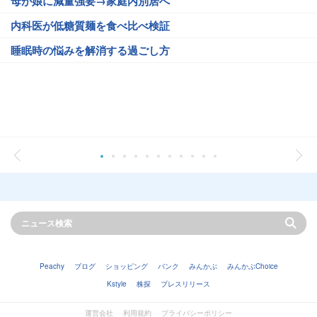
母が娘に減量強要→家庭内別居へ
内科医が低糖質麺を食べ比べ検証
睡眠時の悩みを解消する過ごし方
Peachy
ブログ
ショッピング
バンク
みんかぶ
みんかぶChoice
Kstyle
株探
プレスリリース
運営会社
利用規約
プライバシーポリシー