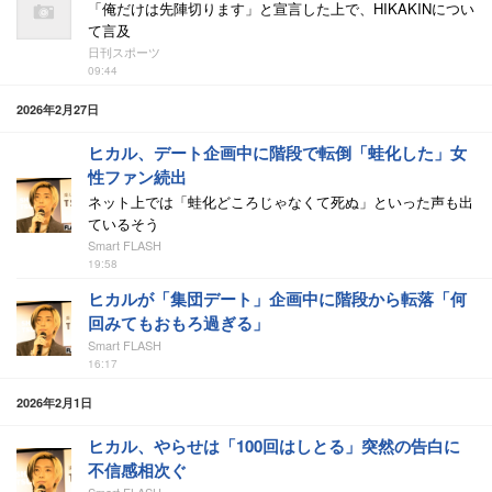
「俺だけは先陣切ります」と宣言した上で、HIKAKINについ
て言及
日刊スポーツ
09:44
2026年2月27日
ヒカル、デート企画中に階段で転倒「蛙化した」女
性ファン続出
ネット上では「蛙化どころじゃなくて死ぬ」といった声も出
ているそう
Smart FLASH
19:58
ヒカルが「集団デート」企画中に階段から転落「何
回みてもおもろ過ぎる」
Smart FLASH
16:17
2026年2月1日
ヒカル、やらせは「100回はしとる」突然の告白に
不信感相次ぐ