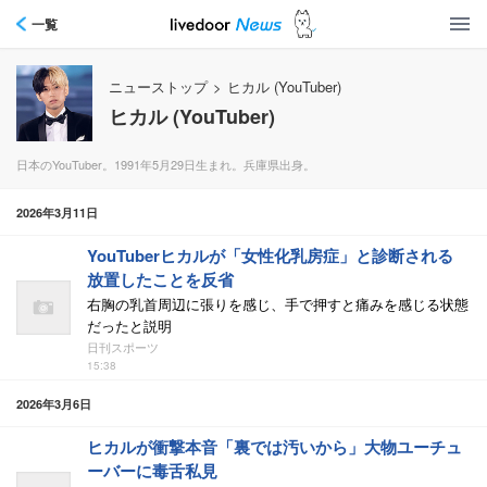
一覧
ニューストップ
>
ヒカル (YouTuber)
ヒカル (YouTuber)
日本のYouTuber。1991年5月29日生まれ。兵庫県出身。
2026年3月11日
YouTuberヒカルが「女性化乳房症」と診断される
放置したことを反省
右胸の乳首周辺に張りを感じ、手で押すと痛みを感じる状態
だったと説明
日刊スポーツ
15:38
2026年3月6日
ヒカルが衝撃本音「裏では汚いから」大物ユーチュ
ーバーに毒舌私見