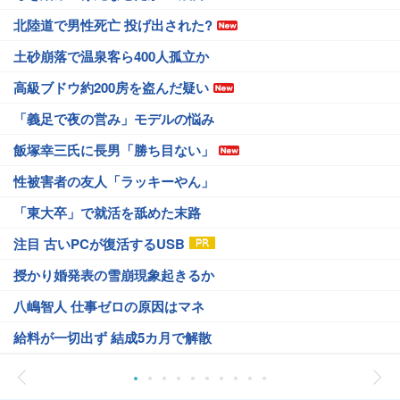
北陸道で男性死亡 投げ出された?
土砂崩落で温泉客ら400人孤立か
高級ブドウ約200房を盗んだ疑い
「義足で夜の営み」モデルの悩み
飯塚幸三氏に長男「勝ち目ない」
性被害者の友人「ラッキーやん」
「東大卒」で就活を舐めた末路
注目 古いPCが復活するUSB
授かり婚発表の雪崩現象起きるか
八嶋智人 仕事ゼロの原因はマネ
給料が一切出ず 結成5カ月で解散