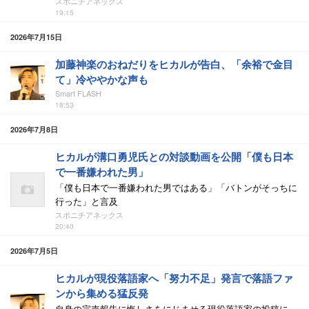
スポニチアネックス
19:15
2026年7月15日
加藤神楽のおねだりをヒカルが告白、「余裕で金目
て」冷ややかな声も
Smart FLASH
18:53
2026年7月8日
ヒカルが溝口勇児氏との対談動画を公開「僕も日本
で一番嫌われた男」
「僕も日本で一番嫌われた男ではある」「バトンがそっちに
行った」と言及
スポニチアネックス
20:40
2026年7月5日
ヒカルが現役落語家へ「努力不足」発言で落語ファ
ンから集める猛反発
自身の完売報告に悔しさをにじませる現役落語家の投稿に