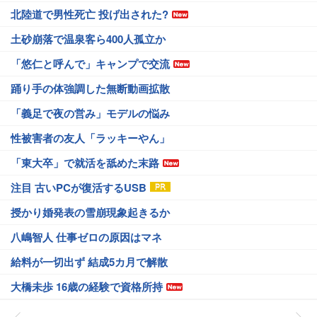
北陸道で男性死亡 投げ出された?
土砂崩落で温泉客ら400人孤立か
「悠仁と呼んで」キャンプで交流
踊り手の体強調した無断動画拡散
「義足で夜の営み」モデルの悩み
性被害者の友人「ラッキーやん」
「東大卒」で就活を舐めた末路
注目 古いPCが復活するUSB
授かり婚発表の雪崩現象起きるか
八嶋智人 仕事ゼロの原因はマネ
給料が一切出ず 結成5カ月で解散
大橋未歩 16歳の経験で資格所持