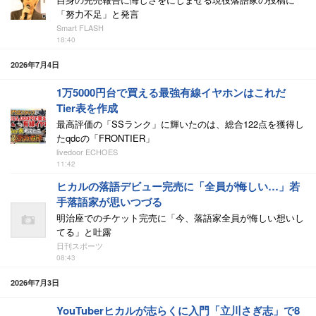
「努力不足」と発言
Smart FLASH
18:40
2026年7月4日
1万5000円台で買える最強有線イヤホンはこれだ
Tier表を作成
最高評価の「SSランク」に輝いたのは、総合122点を獲得し
たqdcの「FRONTIER」
livedoor ECHOES
11:42
ヒカルの落語デビュー完売に「全員が悔しい…」若
手落語家が思いつづる
明治座でのチケット完売に「今、落語家全員が悔しい想いし
てる」と吐露
日刊スポーツ
08:43
2026年7月3日
YouTuberヒカルが志らくに入門「立川さぎ志」で8