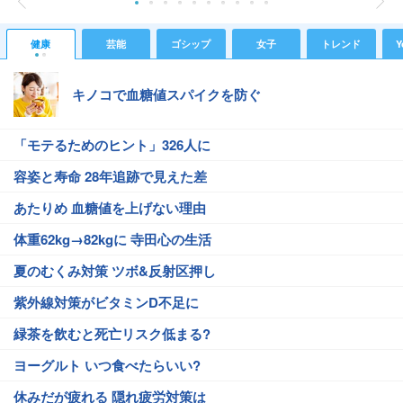
健康
芸能
ゴシップ
女子
トレンド
Y
キノコで血糖値スパイクを防ぐ
「モテるためのヒント」326人に
容姿と寿命 28年追跡で見えた差
あたりめ 血糖値を上げない理由
体重62kg→82kgに 寺田心の生活
夏のむくみ対策 ツボ&反射区押し
紫外線対策がビタミンD不足に
緑茶を飲むと死亡リスク低まる?
ヨーグルト いつ食べたらいい?
休みだが疲れる 隠れ疲労対策は