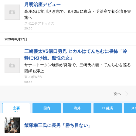
月明治座デビュー
高座名は立川さぎ志で、8月3日に東京・明治座で初公演を実
施へ
スポニチアネックス
20:00
2026年6月27日
三崎優太VS溝口勇児 ヒカルはてんちむに畏怖「冷
静に化け物。魔性の女」
サナエトークン騒動が発端で、三崎氏の妻・てんちむを巡る
因縁も浮上
東スポWEB
00:55
次ヘ
主要
国内
海外
IT 経済
ス
飯塚幸三氏に長男「勝ち目ない」