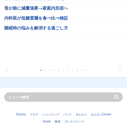
母が娘に減量強要→家庭内別居へ
内科医が低糖質麺を食べ比べ検証
睡眠時の悩みを解消する過ごし方
Peachy
ブログ
ショッピング
バンク
みんかぶ
みんかぶChoice
Kstyle
株探
プレスリリース