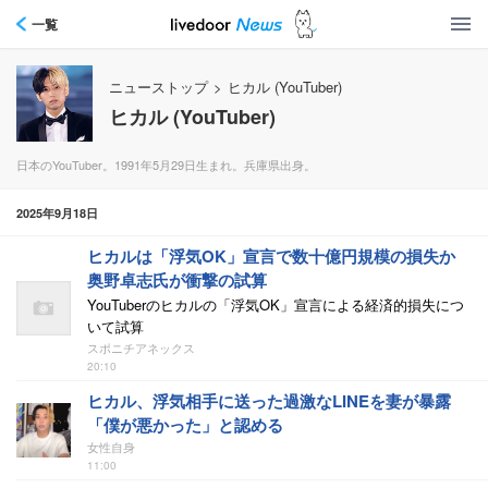
一覧
ニューストップ
>
ヒカル (YouTuber)
ヒカル (YouTuber)
日本のYouTuber。1991年5月29日生まれ。兵庫県出身。
2025年9月18日
ヒカルは「浮気OK」宣言で数十億円規模の損失か
奥野卓志氏が衝撃の試算
YouTuberのヒカルの「浮気OK」宣言による経済的損失につ
いて試算
スポニチアネックス
20:10
ヒカル、浮気相手に送った過激なLINEを妻が暴露
「僕が悪かった」と認める
女性自身
11:00