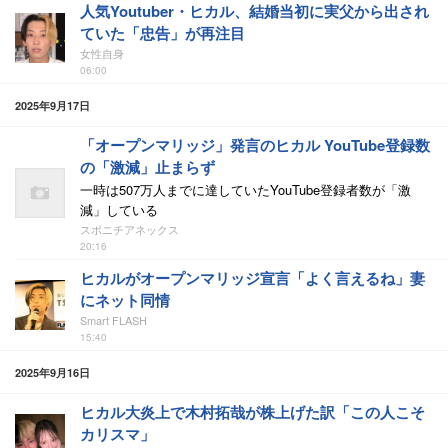
人気Youtuber・ヒカル、結婚当初に実父から出され
ていた「忠告」が再注目
女性自身
06:00
2025年9月17日
「オープンマリッジ」発言のヒカル YouTube登録数
の「激減」止まらず
一時は507万人までに達していたYouTube登録者数が「激
減」している
スポニチアネックス
20:16
ヒカルがオープンマリッジ宣言「よく言えるね」妻
にネット同情
Smart FLASH
15:40
2025年9月16日
ヒカル大炎上で木村拓哉が株上げた訳「この人こそ
カリスマ」