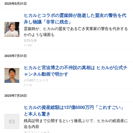
2025年8月21日
ヒカルとコラボの霊媒師が急逝した盟友の警告を代
弁し物議「非常に残念」
霊媒師が、ヒカルの盟友である亡き実業家の警告を代弁する
かのような場面も
女性自身
11:00
2025年7月31日
ヒカルと宮迫博之の不仲説の真相は ヒカルが公式チ
ャンネル動画で明かす
J-CASTニュース
11:15
2025年7月24日
ヒカルの資産総額は137億6500万円「これすごい」
と本人も驚き
残高証明まで公開するという徹底ぶりで、ヒカルの総資産に
迫る内容
オリコンニュース