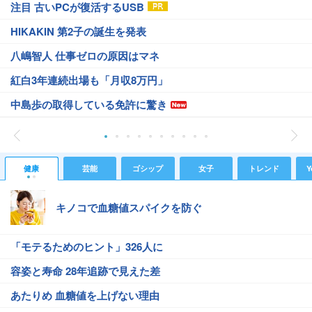
注目 古いPCが復活するUSB
HIKAKIN 第2子の誕生を発表
八嶋智人 仕事ゼロの原因はマネ
紅白3年連続出場も「月収8万円」
中島歩の取得している免許に驚き
健康
芸能
ゴシップ
女子
トレンド
Y
キノコで血糖値スパイクを防ぐ
「モテるためのヒント」326人に
容姿と寿命 28年追跡で見えた差
あたりめ 血糖値を上げない理由