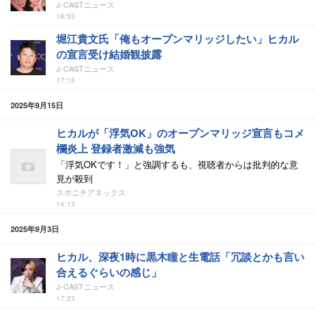
J-CASTニュース
18:53
堀江貴文氏「俺もオープンマリッジしたい」ヒカル
の宣言受け結婚観披露
J-CASTニュース
17:15
2025年9月15日
ヒカルが「浮気OK」のオープンマリッジ宣言もコメ
欄炎上 登録者激減も強気
「浮気OKです！」と強調するも、視聴者からは批判的な意
見が殺到
スポニチアネックス
14:13
2025年9月3日
ヒカル、深夜1時に黒木瞳と生電話「冗談とかも言い
合えるぐらいの感じ」
J-CASTニュース
17:23