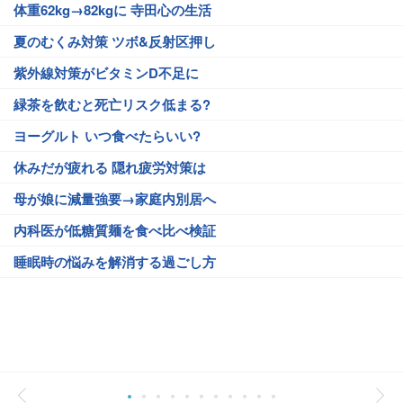
体重62kg→82kgに 寺田心の生活
夏のむくみ対策 ツボ&反射区押し
紫外線対策がビタミンD不足に
緑茶を飲むと死亡リスク低まる?
ヨーグルト いつ食べたらいい?
休みだが疲れる 隠れ疲労対策は
母が娘に減量強要→家庭内別居へ
内科医が低糖質麺を食べ比べ検証
睡眠時の悩みを解消する過ごし方