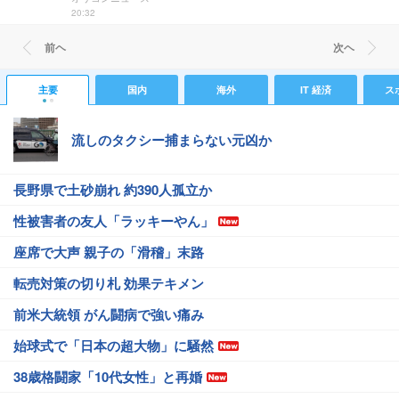
20:32
前ヘ
次ヘ
主要
国内
海外
IT 経済
ス
流しのタクシー捕まらない元凶か
長野県で土砂崩れ 約390人孤立か
性被害者の友人「ラッキーやん」
座席で大声 親子の「滑稽」末路
転売対策の切り札 効果テキメン
前米大統領 がん闘病で強い痛み
始球式で「日本の超大物」に騒然
38歳格闘家「10代女性」と再婚