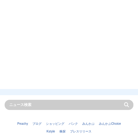
Peachy
ブログ
ショッピング
バンク
みんかぶ
みんかぶChoice
Kstyle
株探
プレスリリース