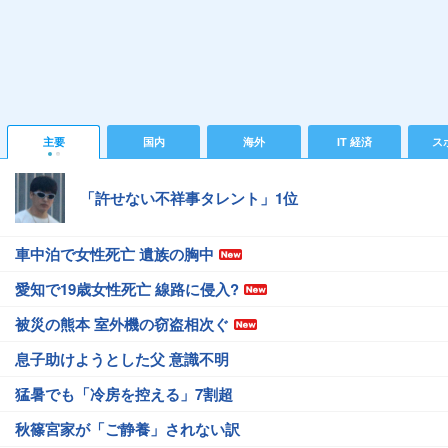
主要
国内
海外
IT 経済
ス
「許せない不祥事タレント」1位
車中泊で女性死亡 遺族の胸中
愛知で19歳女性死亡 線路に侵入?
被災の熊本 室外機の窃盗相次ぐ
息子助けようとした父 意識不明
猛暑でも「冷房を控える」7割超
秋篠宮家が「ご静養」されない訳