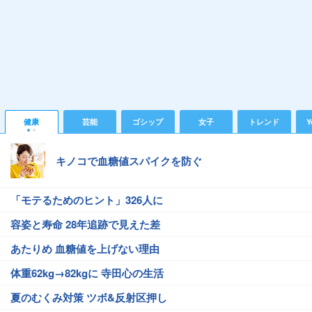
健康
芸能
ゴシップ
女子
トレンド
Y
キノコで血糖値スパイクを防ぐ
「モテるためのヒント」326人に
容姿と寿命 28年追跡で見えた差
あたりめ 血糖値を上げない理由
体重62kg→82kgに 寺田心の生活
夏のむくみ対策 ツボ&反射区押し