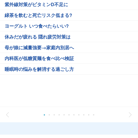
紫外線対策がビタミンD不足に
緑茶を飲むと死亡リスク低まる?
ヨーグルト いつ食べたらいい?
休みだが疲れる 隠れ疲労対策は
母が娘に減量強要→家庭内別居へ
内科医が低糖質麺を食べ比べ検証
睡眠時の悩みを解消する過ごし方