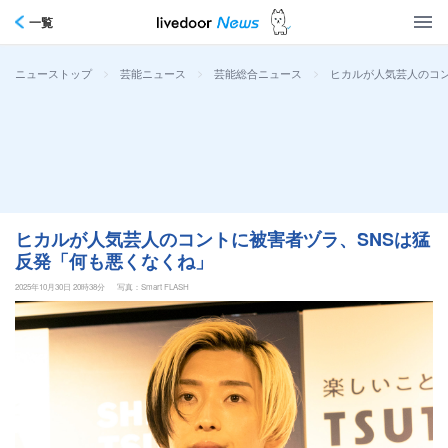
一覧
>
>
>
ヒカルが人気芸人のコン
ニューストップ
芸能ニュース
芸能総合ニュース
ヒカルが人気芸人のコントに被害者ヅラ、SNSは猛
反発「何も悪くなくね」
2025年10月30日 20時38分
写真：Smart FLASH