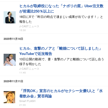
ヒカルが取締役になった「ナポリの窯」Uber注文数
が前週比250％以上に
18日にXで「昨日の時点で凄まじい成果が出ています！」と
報告した
J-CASTニュース
15:30
2025年11月14日
ヒカル、進撃のノアと「離婚について話しました」
YouTubeで近況報告
13日公開の動画で、妻・進撃のノアと離婚について話し合う
様子を明かした
J-CASTニュース
11:45
2025年11月11日
「浮気OK」宣言のヒカルがセクシー女優5人と「水
着飲み会」賛否両論
Smart FLASH
21:00