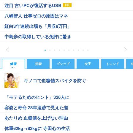
注目 古いPCが復活するUSB
八嶋智人 仕事ゼロの原因はマネ
紅白3年連続出場も「月収8万円」
中島歩の取得している免許に驚き
健康
芸能
ゴシップ
女子
トレンド
Y
キノコで血糖値スパイクを防ぐ
「モテるためのヒント」326人に
容姿と寿命 28年追跡で見えた差
あたりめ 血糖値を上げない理由
体重62kg→82kgに 寺田心の生活