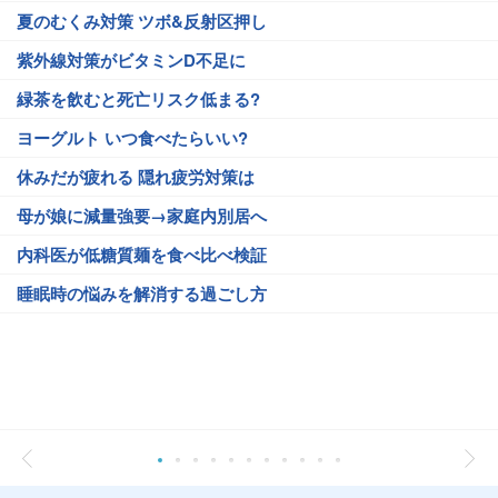
夏のむくみ対策 ツボ&反射区押し
紫外線対策がビタミンD不足に
緑茶を飲むと死亡リスク低まる?
ヨーグルト いつ食べたらいい?
休みだが疲れる 隠れ疲労対策は
母が娘に減量強要→家庭内別居へ
内科医が低糖質麺を食べ比べ検証
睡眠時の悩みを解消する過ごし方