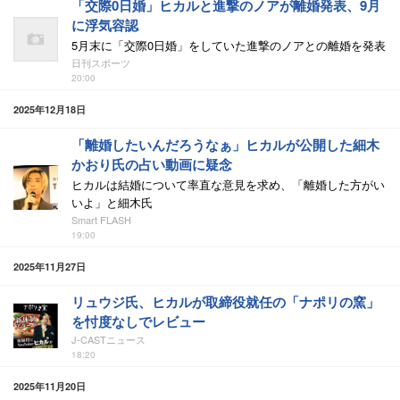
「交際0日婚」ヒカルと進撃のノアが離婚発表、9月
に浮気容認
5月末に「交際0日婚」をしていた進撃のノアとの離婚を発表
日刊スポーツ
20:00
2025年12月18日
「離婚したいんだろうなぁ」ヒカルが公開した細木
かおり氏の占い動画に疑念
ヒカルは結婚について率直な意見を求め、「離婚した方がい
いよ」と細木氏
Smart FLASH
19:00
2025年11月27日
リュウジ氏、ヒカルが取締役就任の「ナポリの窯」
を忖度なしでレビュー
J-CASTニュース
18:20
2025年11月20日