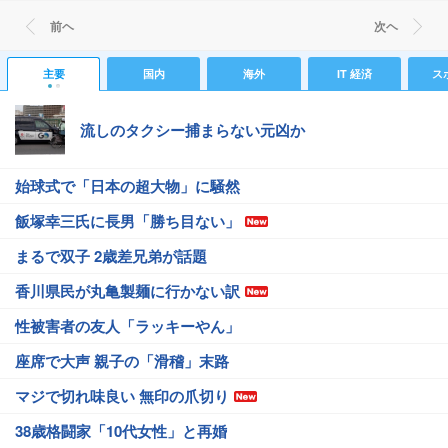
前ヘ
次ヘ
主要
国内
海外
IT 経済
ス
流しのタクシー捕まらない元凶か
始球式で「日本の超大物」に騒然
飯塚幸三氏に長男「勝ち目ない」
まるで双子 2歳差兄弟が話題
香川県民が丸亀製麺に行かない訳
性被害者の友人「ラッキーやん」
座席で大声 親子の「滑稽」末路
マジで切れ味良い 無印の爪切り
38歳格闘家「10代女性」と再婚