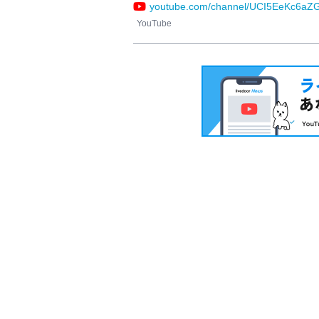
youtube.com/channel/UCI5EeKc6aZ
YouTube