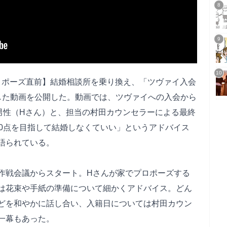
プロポーズ直前】結婚相談所を乗り換え、「ツヴァイ入会
した動画を公開した。動画では、ツヴァイへの入会から
半男性（Hさん）と、担当の村田カウンセラーによる最終
00点を目指して結婚しなくていい」というアドバイス
語られている。
作戦会議からスタート。Hさんが家でプロポーズする
は花束や手紙の準備について細かくアドバイス。どん
どを和やかに話し合い、入籍日については村田カウン
一幕もあった。