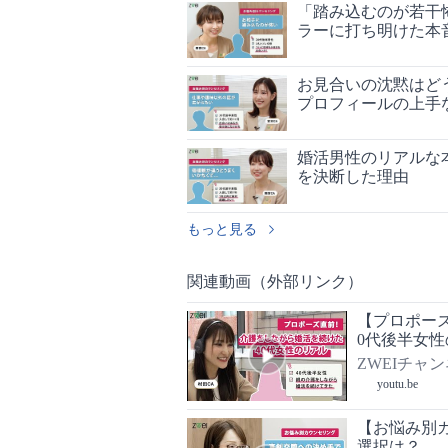
「踏み込むのが若干
ラーに打ち明けた本
お見合いの沈黙はど
プロフィールの上手
婚活男性のリアルな
を決断した理由
もっと見る
関連動画（外部リンク）
【プロポー
0代後半女
ZWEIチャ
youtu.be
【お悩み別
選択は？