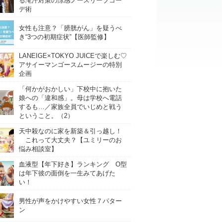
る滝汗対策の涼感ノースリーブコー
デ術
女性も注意？「膀胱がん」を疑うべ
き“3つの初期症状”【医師監修】
LANEIGE×TOKYO JUICEで楽しむ♡
アサイーマンゴースムージーの特別
企画
「何かがおかしい」下校中に抱いた
娘への「違和感」。母は学校へ電話
するも…／家族全員でいじめと戦う
ということ。（2）
天中殺なのに家を新築＆引っ越し！
これって大丈夫？【ユミリーのお
悩み相談室】
血液型【年下好き】ランキング O型
は年下彼の面倒を一生みてあげた
い！
男性が声をかけやすい女性７パター
ン