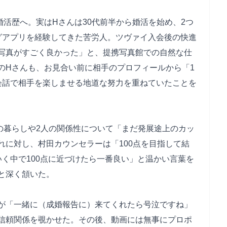
活歴へ。実はHさんは30代前半から婚活を始め、2つ
グアプリを経験してきた苦労人。ツヴァイ入会後の快進
写真がすごく良かった」と、提携写真館での自然な仕
のHさんも、お見合い前に相手のプロフィールから「1
会話で相手を楽しませる地道な努力を重ねていたことを
の暮らしや2人の関係性について「まだ発展途上のカッ
れに対し、村田カウンセラーは「100点を目指して結
く中で100点に近づけたら一番良い」と温かい言葉を
」と深く頷いた。
が「一緒に（成婚報告に）来てくれたら号泣ですね」
信頼関係を覗かせた。その後、動画には無事にプロポ