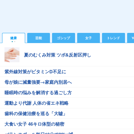
健康
芸能
ゴシップ
女子
トレンド
Y
夏のむくみ対策 ツボ&反射区押し
紫外線対策がビタミンD不足に
母が娘に減量強要→家庭内別居へ
睡眠時の悩みを解消する過ごし方
運動より代謝 人体の省エネ戦略
歯科の保健治療を巡る「大嘘」
大食い女子 46キロ体型の秘密