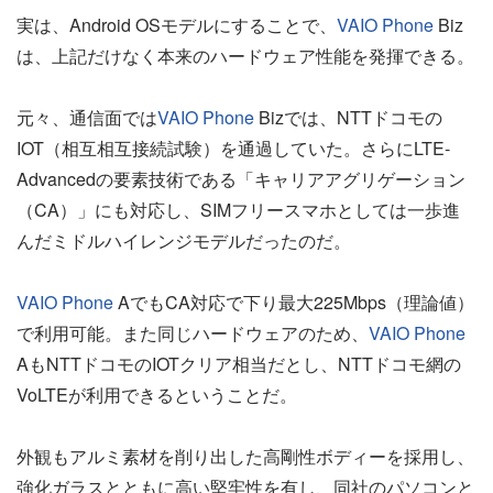
実は、Android OSモデルにすることで、
VAIO Phone
Biz
は、上記だけなく本来のハードウェア性能を発揮できる。
元々、通信面では
VAIO Phone
Bizでは、NTTドコモの
IOT（相互相互接続試験）を通過していた。さらにLTE-
Advancedの要素技術である「キャリアアグリゲーション
（CA）」にも対応し、SIMフリースマホとしては一歩進
んだミドルハイレンジモデルだったのだ。
VAIO Phone
AでもCA対応で下り最大225Mbps（理論値）
で利用可能。また同じハードウェアのため、
VAIO Phone
AもNTTドコモのIOTクリア相当だとし、NTTドコモ網の
VoLTEが利用できるということだ。
外観もアルミ素材を削り出した高剛性ボディーを採用し、
強化ガラスとともに高い堅牢性を有し、同社のパソコンと