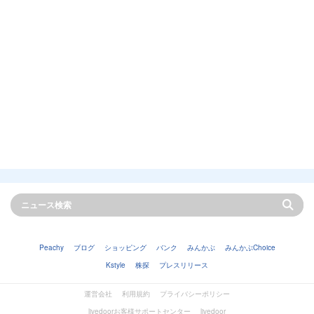
Peachy
ブログ
ショッピング
バンク
みんかぶ
みんかぶChoice
Kstyle
株探
プレスリリース
運営会社
利用規約
プライバシーポリシー
livedoorお客様サポートセンター
livedoor