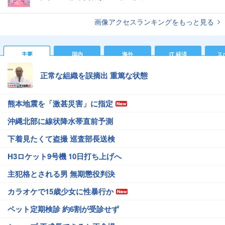
画像アクセスランキングをもっと見る
主要
国内
海外
IT 経済
ス
正常な組織を誤摘出 重篤な状態
熊本地震を「激甚災害」に指定
沖縄北部に線状降水帯直前予測
下着見たくて盗撮 巡査部長送検
H3ロケット9号機 10日打ち上げへ
主犯格とされる男 無期懲役判決
カラオケで15歳少女に性暴行か
ペット定期検診 約6割が受診せず