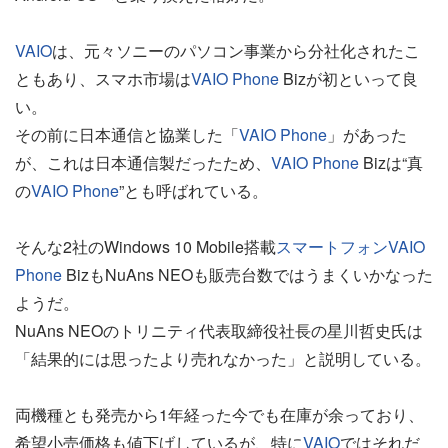
VAIO
は、元々ソニーのパソコン事業から分社化されたこ
ともあり、スマホ市場は
VAIO Phone
Bizが初といって良
い。
その前に日本通信と協業した「
VAIO Phone
」があった
が、これは日本通信製だったため、
VAIO Phone
Bizは“真
の
VAIO Phone
”とも呼ばれている。
そんな2社のWindows 10 Mobile搭載
スマートフォン
VAIO
Phone
BizもNuAns NEOも販売台数ではうまくいかなった
ようだ。
NuAns NEOのトリニティ代表取締役社長の星川哲史氏は
「結果的には思ったより売れなかった」と説明している。
両機種とも発売から1年経った今でも在庫が余っており、
希望小売価格も値下げしているが、特に
VAIO
ではそれだ