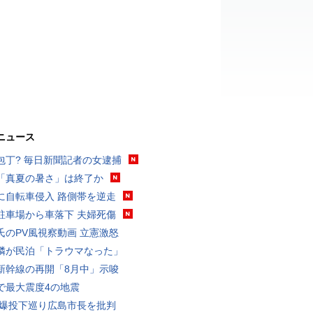
ニュース
包丁? 毎日新聞記者の女逮捕
「真夏の暑さ」は終了か
に自転車侵入 路側帯を逆走
駐車場から車落下 夫婦死傷
氏のPV風視察動画 立憲激怒
隣が民泊「トラウマなった」
新幹線の再開「8月中」示唆
で最大震度4の地震
原爆投下巡り広島市長を批判