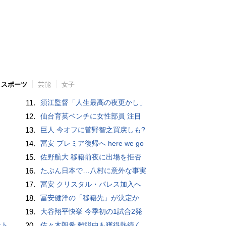
スポーツ
芸能
女子
11.
須江監督「人生最高の夜更かし」
12.
仙台育英ベンチに女性部員 注目
13.
巨人 今オフに菅野智之買戻しも?
14.
冨安 プレミア復帰へ here we go
15.
佐野航大 移籍前夜に出場を拒否
16.
たぶん日本で…八村に意外な事実
17.
冨安 クリスタル・パレス加入へ
18.
冨安健洋の「移籍先」が決定か
19.
大谷翔平快挙 今季初の1試合2発
”時代
20.
佐々木朗希 離脱中も獲得熱続く