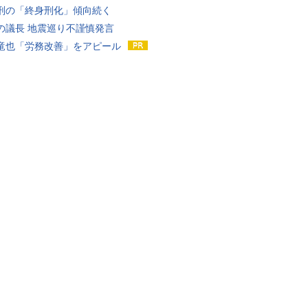
刑の「終身刑化」傾向続く
の議長 地震巡り不謹慎発言
竜也「労務改善」をアピール