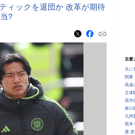
ティックを退団か 改革が期待
当?
主要
夫に
関東
高速
立体
高市
家の
九州
熊本
露 