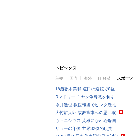
トピックス
主要
国内
海外
IT 経済
スポーツ
18歳張本美和 連日の逆転で8強
Rマドリード ヤン争奪戦を制す
今井達也 救援転換でピンク洗礼
大竹耕太郎 故郷熊本への思い涙
ヴィニシウス 英雄になれぬ母国
サラーの年俸 世界32位の現実