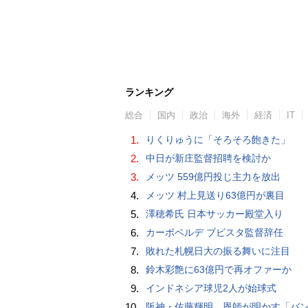
ランキング
総合
国内
政治
海外
経済
IT
1.
りくりゅうに「そろそろ飽きた」
2.
中日が新庄監督招聘を検討か
3.
メッツ 559億円投じ主力を放出
4.
メッツ 村上見送り63億円が裏目
5.
澤穂希氏 日本サッカー殿堂入り
6.
カーボベルデ ブビスタ監督辞任
7.
敗れた札幌日大の振る舞いに注目
8.
鈴木彩艶に63億円で再オファーか
9.
インドネシア球児2人が始球式
10.
阪神・佐藤輝明、恩師が明かす「バント拒否でホームラン」の“やんちゃ坊主