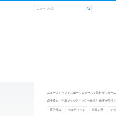
ニューストップ
スポーツニュース
海外サッカーニ
>
>
旗手怜央、今夏でセルティックを退団か 改革が期待
旗手怜央
セルティック
前田大然
サポ
阿木燿子