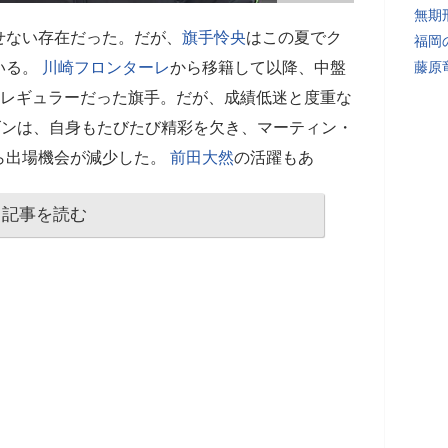
無期
せない存在だった。だが、
旗手怜央
はこの夏でク
福岡
いる。
川崎フロンターレ
から移籍して以降、中盤
藤原
のレギュラーだった旗手。だが、成績低迷と度重な
ーズンは、自身もたびたび精彩を欠き、マーティン・
ら出場機会が減少した。
前田大然
の活躍もあ
記事を読む