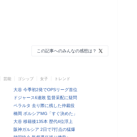
この記事へのみんなの感想は？
芸能
ゴシップ
女子
トレンド
大谷 今季初2発でOPSリーグ首位
ドジャース6連敗 監督采配に疑問
ペラルタ 去り際に残した仲裁役
橋岡 ボルシアMG「すぐ決めた」
大谷 移籍後135本 歴代4位浮上
阪神ガルシア 2日で7打点の猛爆