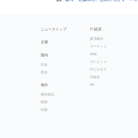
ニューストップ
IT 経済
経済総合
主要
マーケット
Web
国内
ガジェット
社会
ITビジネス
政治
IT総合
海外
PR
海外総合
韓国
中国