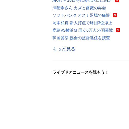
AFA 7月15日を代表記念日に制定
澤穂希さん カズと薔薇の再会
ソフトバンク オスナ退場で痛恨
岡本和真 新人打点で球団3位浮上
鹿島VS横浜M 国立6万人の開幕戦
韓国警察 協会の監督選任を捜査
もっと見る
ライブドアニュースを読もう！