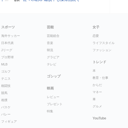
スポーツ
芸能
女子
海外サッカー
芸能総合
恋愛
日本代表
音楽
ライフスタイル
Jリーグ
韓流
ファッション
プロ野球
グラビア
トレンド
MLB
テレビ
本
ゴルフ
ゴシップ
教育・仕事
テニス
からだ
格闘技
映画
マネー
競馬
レビュー
車
相撲
プレゼント
グルメ
バスケ
特集
バレー
YouTube
フィギュア