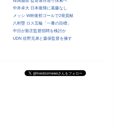
韓国協会 監督選任巡り捜索へ
中井卓大 日本復帰に葛藤なし
メッシ W杯後初ゴールで2発貢献
八村塁 ロス五輪「一番の目標」
中日が新庄監督招聘を検討か
UDN 佐野兄弟と森保監督を擁す