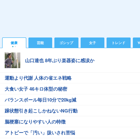
健康
芸能
ゴシップ
女子
トレンド
Y
山口達也 8年ぶり楽器姿に感涙か
運動より代謝 人体の省エネ戦略
大食い女子 46キロ体型の秘密
バランスボール毎日10分で20kg減
躁状態引き起こしかねないNG行動
脳梗塞になりやすい人の特徴
アトピーで「汚い」扱いされ苦悩