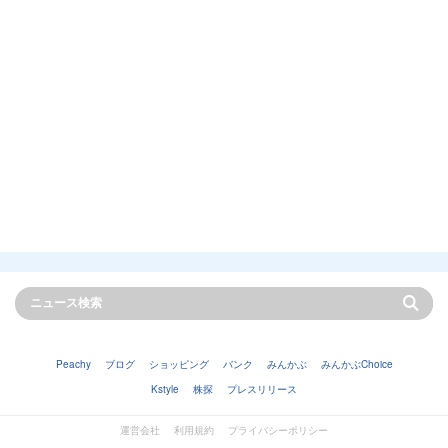
Peachy
ブログ
ショッピング
バンク
みんかぶ
みんかぶChoice
Kstyle
株探
プレスリリース
運営会社
利用規約
プライバシーポリシー