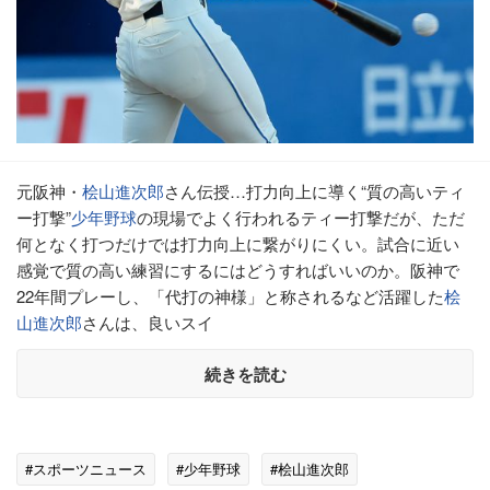
元阪神・
桧山進次郎
さん伝授…打力向上に導く“質の高いティ
ー打撃”
少年野球
の現場でよく行われるティー打撃だが、ただ
何となく打つだけでは打力向上に繋がりにくい。試合に近い
感覚で質の高い練習にするにはどうすればいいのか。阪神で
22年間プレーし、「代打の神様」と称されるなど活躍した
桧
山進次郎
さんは、良いスイ
続きを読む
#スポーツニュース
#少年野球
#桧山進次郎