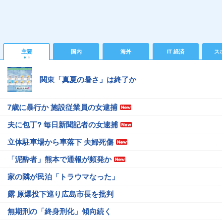
主要
国内
海外
IT 経済
ス
関東「真夏の暑さ」は終了か
7歳に暴行か 施設従業員の女逮捕
夫に包丁? 毎日新聞記者の女逮捕
立体駐車場から車落下 夫婦死傷
「泥酔者」熊本で通報が頻発か
家の隣が民泊「トラウマなった」
露 原爆投下巡り広島市長を批判
無期刑の「終身刑化」傾向続く