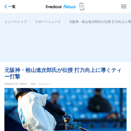
一覧
>
>
元阪神・桧山進次郎氏が伝授 打力向上に
ニューストップ
スポーツニュース
元阪神・桧山進次郎氏が伝授 打力向上に導くティ
ー打撃
2026年6月7日 7時50分
写真：フルカウント