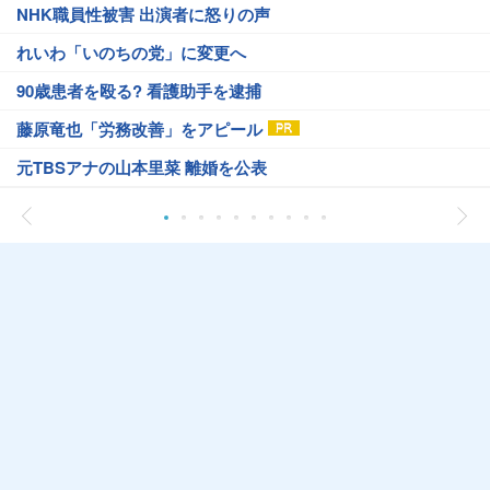
NHK職員性被害 出演者に怒りの声
れいわ「いのちの党」に変更へ
90歳患者を殴る? 看護助手を逮捕
藤原竜也「労務改善」をアピール
元TBSアナの山本里菜 離婚を公表