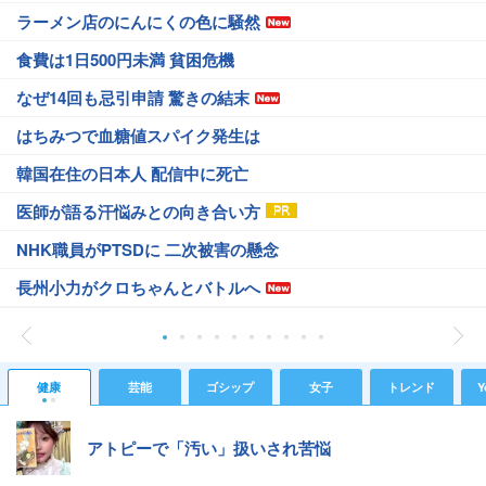
ラーメン店のにんにくの色に騒然
食費は1日500円未満 貧困危機
なぜ14回も忌引申請 驚きの結末
はちみつで血糖値スパイク発生は
韓国在住の日本人 配信中に死亡
医師が語る汗悩みとの向き合い方
NHK職員がPTSDに 二次被害の懸念
長州小力がクロちゃんとバトルへ
健康
芸能
ゴシップ
女子
トレンド
Y
アトピーで「汚い」扱いされ苦悩