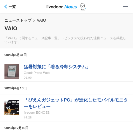
一覧
ニューストップ
>
VAIO
VAIO
『VAIO』に関するニュース記事一覧。トピックスで扱われた注目ニュースを掲載し
ています。
2026年5月31日
猛暑対策に「着る冷却システム」
GoodsPress Web
06:00
2026年4月10日
「びえんガジェットPC」が進化したモバイルモニタ
ーをレビュー
livedoor ECHOES
14:28
2023年12月10日