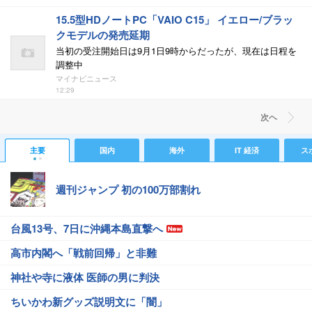
15.5型HDノートPC「VAIO C15」 イエロー/ブラッ
クモデルの発売延期
当初の受注開始日は9月1日9時からだったが、現在は日程を
調整中
マイナビニュース
12:29
次ヘ
主要
国内
海外
IT 経済
ス
週刊ジャンプ 初の100万部割れ
台風13号、7日に沖縄本島直撃へ
高市内閣へ「戦前回帰」と非難
神社や寺に液体 医師の男に判決
ちいかわ新グッズ説明文に「闇」