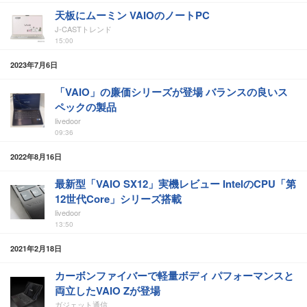
天板にムーミン VAIOのノートPC
J-CASTトレンド
15:00
2023年7月6日
「VAIO」の廉価シリーズが登場 バランスの良いス
ペックの製品
livedoor
09:36
2022年8月16日
最新型「VAIO SX12」実機レビュー IntelのCPU「第
12世代Core」シリーズ搭載
livedoor
13:50
2021年2月18日
カーボンファイバーで軽量ボディ パフォーマンスと
両立したVAIO Zが登場
ガジェット通信