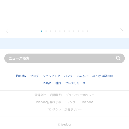
Peachy
ブログ
ショッピング
バンク
みんかぶ
みんかぶChoice
Kstyle
株探
プレスリリース
運営会社
利用規約
プライバシーポリシー
livedoorお客様サポートセンター
livedoor
コンテンツ・広告ポリシー
© livedoor