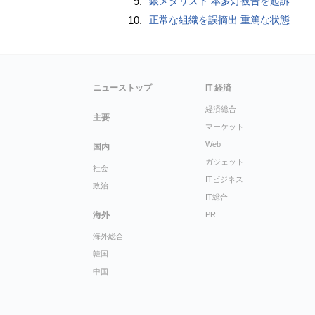
9.
銀メダリスト 本多灯被告を起訴
10.
正常な組織を誤摘出 重篤な状態
ニューストップ
IT 経済
経済総合
主要
マーケット
Web
国内
ガジェット
社会
ITビジネス
政治
IT総合
海外
PR
海外総合
韓国
中国