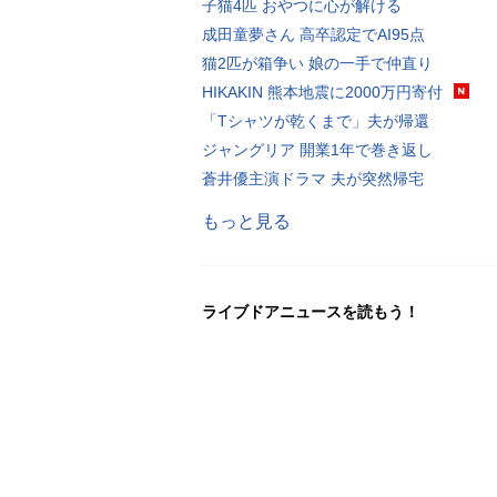
子猫4匹 おやつに心が解ける
成田童夢さん 高卒認定でAI95点
猫2匹が箱争い 娘の一手で仲直り
HIKAKIN 熊本地震に2000万円寄付
「Tシャツが乾くまで」夫が帰還
ジャングリア 開業1年で巻き返し
蒼井優主演ドラマ 夫が突然帰宅
もっと見る
ライブドアニュースを読もう！