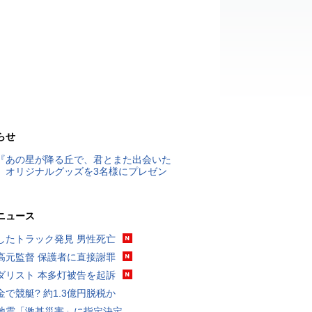
らせ
『あの星が降る丘で、君とまた出会いた
』オリジナルグッズを3名様にプレゼン
ニュース
したトラック発見 男性死亡
高元監督 保護者に直接謝罪
ダリスト 本多灯被告を起訴
金で競艇? 約1.3億円脱税か
地震「激甚災害」に指定決定