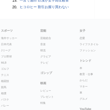
19.
一言で激昂 巨漢が女子高生殺害
20.
ヒコロヒー 割引お握り買わない
スポーツ
芸能
女子
海外サッカー
芸能総合
恋愛
日本代表
音楽
ライフスタイル
Jリーグ
韓流
ファッション
プロ野球
グラビア
トレンド
MLB
テレビ
本
ゴルフ
ゴシップ
教育・仕事
テニス
からだ
格闘技
映画
マネー
競馬
レビュー
車
相撲
プレゼント
グルメ
バスケ
特集
バレー
YouTube