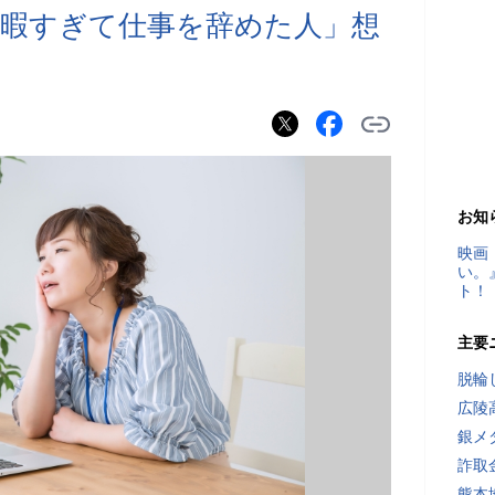
暇すぎて仕事を辞めた人」想
お知
映画
い。
ト！
主要
脱輪
広陵
銀メ
詐取
熊本