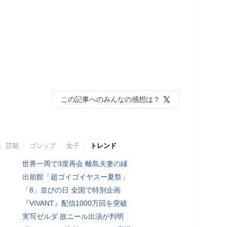
この記事へのみんなの感想は？
芸能
ゴシップ
女子
トレンド
世界一周で3度再会 離島夫妻の縁
出前館「超ゴイゴイヤスー夏祭」
「8」並びの日 全国で特別企画
『VIVANT』配信1000万回を突破
実写ゼルダ 故ニール出演が判明