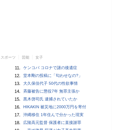
スポーツ
芸能
女子
11.
ケンコバ コロナで謎の後遺症
12.
堂本剛の投稿に「匂わせなの?」
13.
大久保佳代子 50代の性欲事情
14.
斉藤被告に懲役7年 無罪主張か
15.
黒木啓司氏 逮捕されていたか
16.
HIKAKIN 被災地に2000万円を寄付
17.
沖縄移住 1年住んで分かった現実
18.
広陵高元監督 保護者に直接謝罪