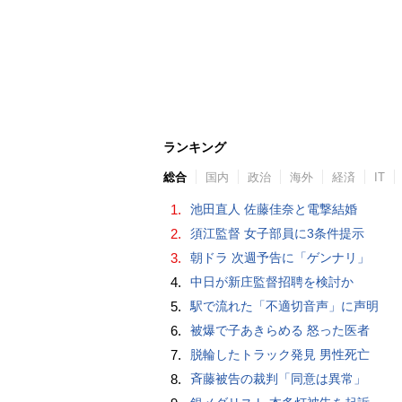
ランキング
総合
国内
政治
海外
経済
IT
1.
池田直人 佐藤佳奈と電撃結婚
2.
須江監督 女子部員に3条件提示
3.
朝ドラ 次週予告に「ゲンナリ」
4.
中日が新庄監督招聘を検討か
5.
駅で流れた「不適切音声」に声明
6.
被爆で子あきらめる 怒った医者
7.
脱輪したトラック発見 男性死亡
8.
斉藤被告の裁判「同意は異常」