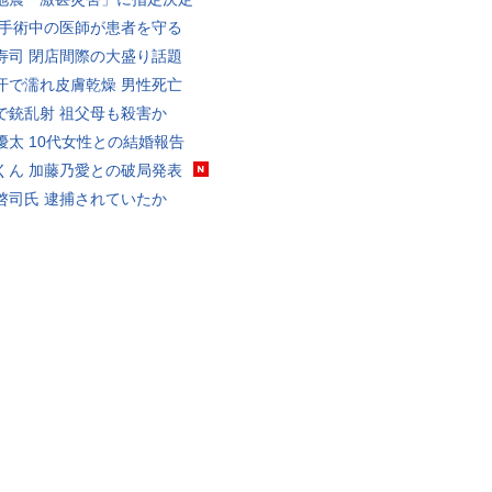
 手術中の医師が患者を守る
寿司 閉店間際の大盛り話題
汗で濡れ皮膚乾燥 男性死亡
で銃乱射 祖父母も殺害か
優太 10代女性との結婚報告
くん 加藤乃愛との破局発表
啓司氏 逮捕されていたか