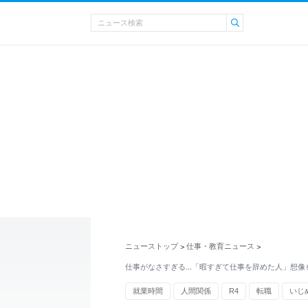
ニューストップ
仕事・教育ニュース
>
>
仕事がなさすぎる…「暇すぎて仕事を辞めた人」想像
就業時間
人間関係
R4
転職
いじ