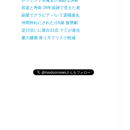
容姿と寿命 28年追跡で見えた差
副業でグラビア バレて退職過去
仲間外れにされた小5娘 復讐劇
淀川沿いに屋台22店 十三が進化
夏の腰痛 座り方でリスク軽減