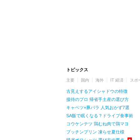
トピックス
主要
国内
海外
IT 経済
スポ
古見えするアイシャドウの特徴
接待のプロ 帰省手土産の選び方
キャベツ×豚バラ 人気おかず7選
SA飯で眠くなる？ドライブ食事術
コウケンテツ 鶏むね肉で鶏マヨ
プッチンプリン 凍らせ夏仕様
帰省ポロシャツ 選び方の要点