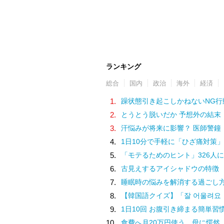
ランキング
総合
国内
政治
海外
経済
1.
躁状態引き起こしかねないNG行
2.
とうとう脱いだか 予想外の結末
3.
汗悩みが将来に影響？ 医師警鐘
4.
1日10分で手軽に「ひざ痛対策」
5.
「モテるためのヒント」326人に
6.
古見えするアイシャドウの特徴
7.
睡眠時の悩みを解消する過ごし
8.
【韓国語クイズ】「잘 어울려요（チャル オウルリョヨ）」の意味は
9.
1日10回 お腹引き締まる簡単習
10.
食費へ月20万円使う…母に愕然