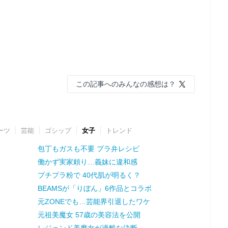
この記事へのみんなの感想は？
ーツ
芸能
ゴシップ
女子
トレンド
包丁もガスも不要 プラ弁レシピ
働かず実家頼り…義妹に違和感
プチプラ粉で 40代肌が明るく？
BEAMSが「りぼん」6作品とコラボ
元ZONEでも…芸能界引退したワケ
元祖美魔女 57歳の美容法を公開
レジェンド美魔女が過酷な決断