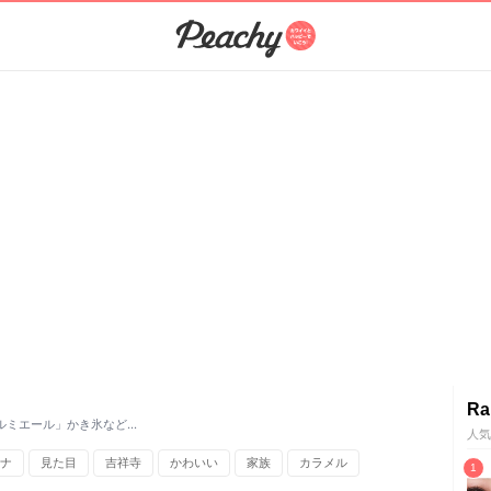
Ra
ルミエール」かき氷など…
人気
ナ
見た目
吉祥寺
かわいい
家族
カラメル