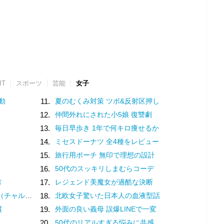
IT
スポーツ
芸能
女子
動
11.
夏のむくみ対策 ツボ&反射区押し
12.
仲間外れにされた小5娘 復讐劇
13.
毎日早歩き 1年で何キロ痩せるか
14.
ミセスドーナツ 全4種をレビュー
15.
旅行用ポーチ 無印で理想の設計
16.
50代のスッキリしまむらコーデ
方
17.
レジェンド美魔女が過酷な決断
？褒め言葉です♡
18.
北欧女子驚いた日本人の血液型話
慣
19.
外面の良い義母 誤爆LINEで一変
20.
50代のリアルすぎる悩みに共感