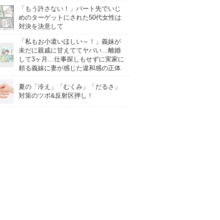
「もう許さない！」パート先でいじ
めのターゲットにされた50代女性は
対決を決意して
「私もお小遣いほしい～！」義妹が
未だに親戚に甘えててヤバい…離婚
して3ヶ月…仕事探しもせずに実家に
頼る義妹に妻が感じた違和感の正体
夏の「冷え」「むくみ」「だるさ」
対策のツボ&反射区押し！