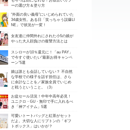
も今っぽ顔になれる！お似合いカラ
ーの選び方＆塗り方
“外面の良い義母”にいじめられていた
34歳女性。ある日「笑っちゃう誤爆LI
NE」で状況が一変！
女友達に仲間外れにされた小5の娘が
やった大人顔負けの復讐方法とは
スシローが10％還元に！「au PAY」
で今すぐ使いたい“最新お得キャンペ
ーン”5選
娘は誰とも会話していない？ 不自然
な学校での様子を話す担任は、さら
に余計なことを／家族全員でいじめ
と戦うということ。（3）
お盆セール活況！中年中高年必見！
ユニクロ・GU・無印で手に入れるべ
き「神アイテム」5選
可愛いトートバッグと紅茶がセット
だよ。大切な人にリプトンの「ギフ
トボックス」はいかが？