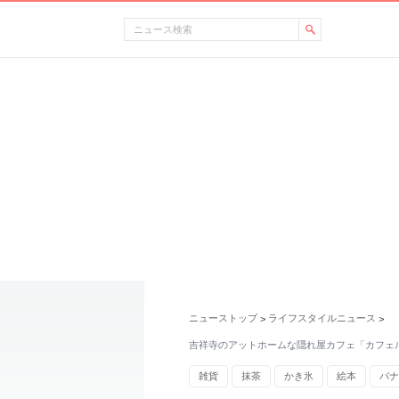
ニューストップ
ライフスタイルニュース
>
>
吉祥寺のアットホームな隠れ屋カフェ「カフェ
雑貨
抹茶
かき氷
絵本
バナ
東京都