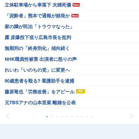
立体駐車場から車落下 夫婦死傷
「泥酔者」熊本で通報が頻発か
家の隣が民泊「トラウマなった」
露 原爆投下巡り広島市長を批判
無期刑の「終身刑化」傾向続く
NHK職員性被害 出演者に怒りの声
れいわ「いのちの党」に変更へ
90歳患者を殴る? 看護助手を逮捕
藤原竜也「労務改善」をアピール
元TBSアナの山本里菜 離婚を公表