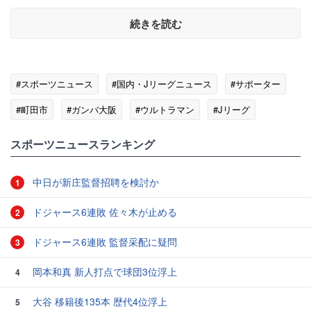
続きを読む
#スポーツニュース
#国内・Jリーグニュース
#サポーター
#町田市
#ガンバ大阪
#ウルトラマン
#Jリーグ
スポーツニュースランキング
中日が新庄監督招聘を検討か
1
ドジャース6連敗 佐々木が止める
2
ドジャース6連敗 監督采配に疑問
3
岡本和真 新人打点で球団3位浮上
4
大谷 移籍後135本 歴代4位浮上
5