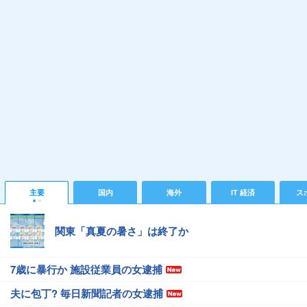
主要
国内
海外
IT 経済
ス
関東「真夏の暑さ」は終了か
7歳に暴行か 施設従業員の女逮捕
夫に包丁? 毎日新聞記者の女逮捕