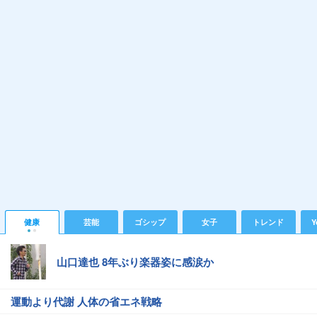
健康
芸能
ゴシップ
女子
トレンド
Y
山口達也 8年ぶり楽器姿に感涙か
運動より代謝 人体の省エネ戦略