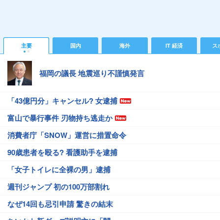
主要
国内
海外
IT 経済
ス
福岡の議長 地震巡り不謹慎発言
「43億円分」キャンセル? 女逮捕
富山で暴行事件 刃物持ち逃走か
消費者庁「SNOW」運営に措置命令
90歳患者を殴る? 看護助手を逮捕
「女子トイレに全裸の男」逮捕
週刊ジャンプ 初の100万部割れ
なぜ14回も忌引申請 驚きの結末