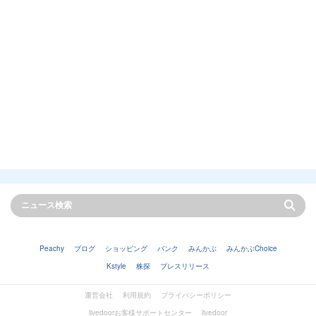
Peachy
ブログ
ショッピング
バンク
みんかぶ
みんかぶChoice
Kstyle
株探
プレスリリース
運営会社
利用規約
プライバシーポリシー
livedoorお客様サポートセンター
livedoor