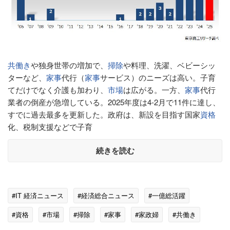
共働き
や独身世帯の増加で、
掃除
や料理、洗濯、ベビーシッ
ターなど、
家事
代行（
家事
サービス）のニーズは高い。子育
てだけでなく介護も加わり、
市場
は広がる。一方、
家事
代行
業者の倒産が急増している。2025年度は4-2月で11件に達し、
すでに過去最多を更新した。政府は、新設を目指す国家
資格
化、税制支援などで子育
続きを読む
#IT 経済ニュース
#経済総合ニュース
#一億総活躍
#資格
#市場
#掃除
#家事
#家政婦
#共働き