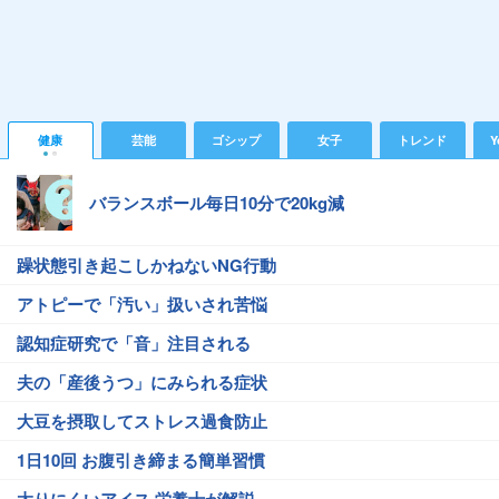
健康
芸能
ゴシップ
女子
トレンド
Y
バランスボール毎日10分で20kg減
躁状態引き起こしかねないNG行動
アトピーで「汚い」扱いされ苦悩
認知症研究で「音」注目される
夫の「産後うつ」にみられる症状
大豆を摂取してストレス過食防止
1日10回 お腹引き締まる簡単習慣
太りにくいアイス 栄養士が解説