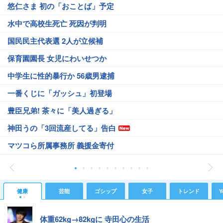
悠仁さま 初の「おことば」予定
水中で高校生死亡 死因が判明
国民民主代表選 2人が立候補
保育園園長 女児にわいせつか
中学生に性的暴行か 56歳男逮捕
一番くじに「ガッシュ」初登場
豊臣兄弟! 茶々に「美人過ぎる」
神田うの「3回流産してる」告白
マツコら所属事務所 義援金寄付
健康
芸能
ゴシップ
女子
トレンド
Y
体重62kg→82kgに 寺田心の生活