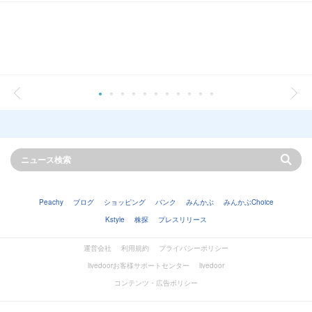
Peachy
ブログ
ショッピング
バンク
みんかぶ
みんかぶChoice
Kstyle
株探
プレスリリース
運営会社
利用規約
プライバシーポリシー
livedoorお客様サポートセンター
livedoor
コンテンツ・広告ポリシー