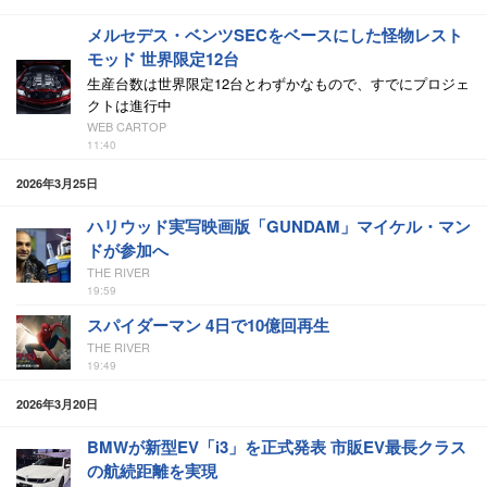
メルセデス・ベンツSECをベースにした怪物レスト
モッド 世界限定12台
生産台数は世界限定12台とわずかなもので、すでにプロジェ
クトは進行中
WEB CARTOP
11:40
2026年3月25日
ハリウッド実写映画版「GUNDAM」マイケル・マン
ドが参加へ
THE RIVER
19:59
スパイダーマン 4日で10億回再生
THE RIVER
19:49
2026年3月20日
BMWが新型EV「i3」を正式発表 市販EV最長クラス
の航続距離を実現