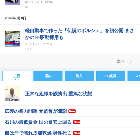
AUTOCAR JAPAN
07:05
2026年3月8日
軽自動車で作った「伝説のポルシェ」を初公開 まさ
かのFF駆動採用も
くるまのニュース
15:10
次ヘ
主要
国内
海外
IT 経済
ス
正常な組織を誤摘出 重篤な状態
広陵の暴力問題 元監督が陳謝
石川の最低賃金 国の目安上回る
服は汗で濡れ皮膚乾燥 男性死亡