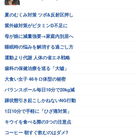
夏のむくみ対策 ツボ&反射区押し
紫外線対策がビタミンD不足に
母が娘に減量強要→家庭内別居へ
睡眠時の悩みを解消する過ごし方
運動より代謝 人体の省エネ戦略
歯科の保健治療を巡る「大嘘」
大食い女子 46キロ体型の秘密
バランスボール毎日10分で20kg減
躁状態引き起こしかねないNG行動
1日10分で手軽に「ひざ痛対策」
キウイを食べる際の3つの注意点
コーヒー 朝すぐ飲むのはダメ?