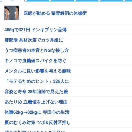
医師が勧める 猫背解消の体操術
465gで321円 ドンキプリン品薄
麻辣湯 具材次第でカツ丼級に
うつ病患者の本音とNGな接し方
キノコで血糖値スパイクを防ぐ
メンタルに良い影響を与える趣味
「モテるためのヒント」326人に
容姿と寿命 28年追跡で見えた差
あたりめ 血糖値を上げない理由
体重62kg→82kgに 寺田心の生活
夏のむくみ対策 ツボ&反射区押し