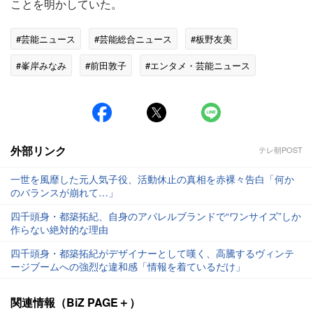
ことを明かしていた。
#芸能ニュース
#芸能総合ニュース
#板野友美
#峯岸みなみ
#前田敦子
#エンタメ・芸能ニュース
外部リンク
テレ朝POST
一世を風靡した元人気子役、活動休止の真相を赤裸々告白「何か
のバランスが崩れて…」
四千頭身・都築拓紀、自身のアパレルブランドで“ワンサイズ”しか
作らない絶対的な理由
四千頭身・都築拓紀がデザイナーとして嘆く、高騰するヴィンテ
ージブームへの強烈な違和感「情報を着ているだけ」
関連情報（BiZ PAGE＋）