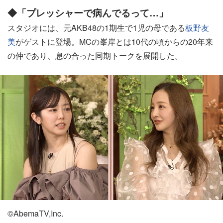
◆「プレッシャーで病んでるって…」
スタジオには、元AKB48の1期生で1児の母である
板野友
美
がゲストに登場。MCの峯岸とは10代の頃からの20年来
の仲であり、息の合った同期トークを展開した。
©AbemaTV,Inc.