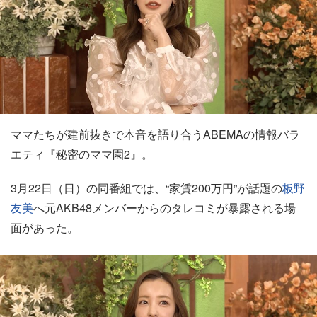
ママたちが建前抜きで本音を語り合うABEMAの情報バラ
エティ『秘密のママ園2』。
3月22日（日）の同番組では、“家賃200万円”が話題の
板野
友美
へ元AKB48メンバーからのタレコミが暴露される場
面があった。