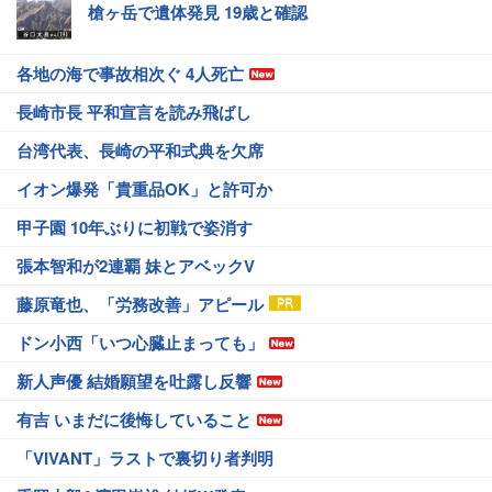
槍ヶ岳で遺体発見 19歳と確認
各地の海で事故相次ぐ 4人死亡
長崎市長 平和宣言を読み飛ばし
台湾代表、長崎の平和式典を欠席
イオン爆発「貴重品OK」と許可か
甲子園 10年ぶりに初戦で姿消す
張本智和が2連覇 妹とアベックV
藤原竜也、「労務改善」アピール
ドン小西「いつ心臓止まっても」
新人声優 結婚願望を吐露し反響
有吉 いまだに後悔していること
「VIVANT」ラストで裏切り者判明