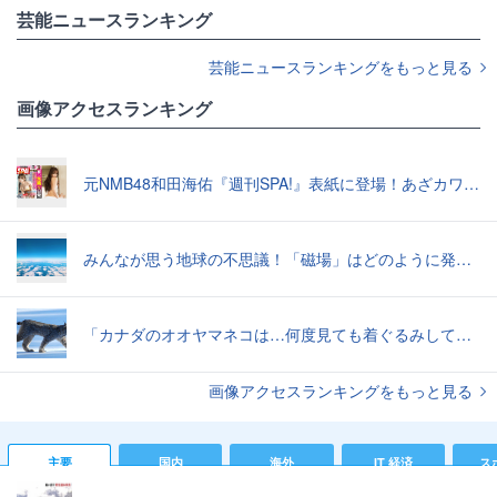
芸能ニュースランキング
芸能ニュースランキングをもっと見る
画像アクセスランキング
元NMB48和田海佑『週刊SPA!』表紙に登場！あざカワ新婚生活グラビアで読者全員TKO負け♡
みんなが思う地球の不思議！「磁場」はどのように発生したのか？【地学の話】
「カナダのオオヤマネコは…何度見ても着ぐるみしてる感じがぬぐえない」中に人間が入ってそうな写真いろいろ
画像アクセスランキングをもっと見る
主要
国内
海外
IT 経済
ス