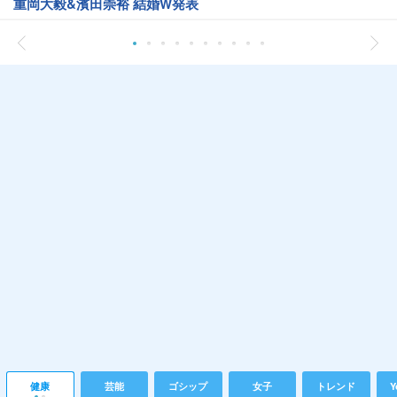
重岡大毅&濱田崇裕 結婚W発表
健康
芸能
ゴシップ
女子
トレンド
Y