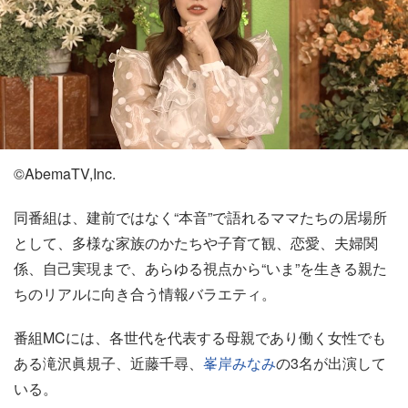
©AbemaTV,Inc.
同番組は、建前ではなく“本音”で語れるママたちの居場所
として、多様な家族のかたちや子育て観、恋愛、夫婦関
係、自己実現まで、あらゆる視点から“いま”を生きる親た
ちのリアルに向き合う情報バラエティ。
番組MCには、各世代を代表する母親であり働く女性でも
ある滝沢眞規子、近藤千尋、
峯岸みなみ
の3名が出演して
いる。