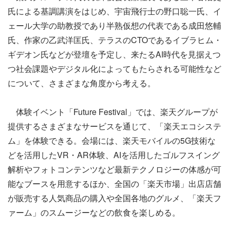
氏による基調講演をはじめ、宇宙飛行士の野口聡一氏、イ
ェール大学の助教授であり半熟仮想の代表である成田悠輔
氏、作家の乙武洋匡氏、テラスのCTOであるイブラヒム・
ギデオン氏などが登壇を予定し、来たるAI時代を見据えつ
つ社会課題やデジタル化によってもたらされる可能性など
について、さまざまな角度から考える。
体験イベント「Future Festival」では、楽天グループが
提供するさまざまなサービスを通じて、「楽天エコシステ
ム」を体験できる。会場には、楽天モバイルの5G技術な
どを活用したVR・AR体験、AIを活用したゴルフスイング
解析やフォトコンテンツなど最新テクノロジーの体感が可
能なブースを用意するほか、全国の「楽天市場」出店店舗
が販売する人気商品の購入や全国各地のグルメ、「楽天フ
ァーム」のスムージーなどの飲食を楽しめる。