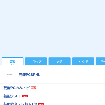
芸能
ゴシップ
女子
トレンド
Yo
芸能PCSPHL
芸能PCのみトピ
芸能テスト
芸能総合テレ朝トピ¥