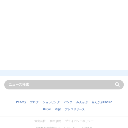
Peachy
ブログ
ショッピング
バンク
みんかぶ
みんかぶChoice
Kstyle
株探
プレスリリース
運営会社
利用規約
プライバシーポリシー
livedoorお客様サポートセンター
livedoor