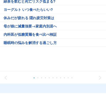
緑茶を飲むと死亡リスク低まる?
ヨーグルト いつ食べたらいい?
休みだが疲れる 隠れ疲労対策は
母が娘に減量強要→家庭内別居へ
内科医が低糖質麺を食べ比べ検証
睡眠時の悩みを解消する過ごし方