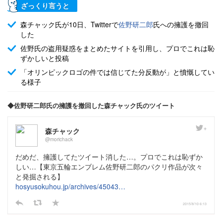
ざっくり言うと
森チャック氏が10日、Twitterで
佐野研二郎
氏への擁護を撤回
した
佐野氏の盗用疑惑をまとめたサイトを引用し、プロでこれは恥
ずかしいと投稿
「オリンピックロゴの件では信じてた分反動が」と憤慨してい
る様子
◆佐野研二郎氏の擁護を撤回した森チャック氏のツイート
森チャック
@morichack
だめだ、擁護してたツイート消した…。プロでこれは恥ずか
しい…【東京五輪エンブレム佐野研二郎のパクリ作品が次々
と発掘される】
hosyusokuhou.jp/archives/45043…
2015/8/10 6:13