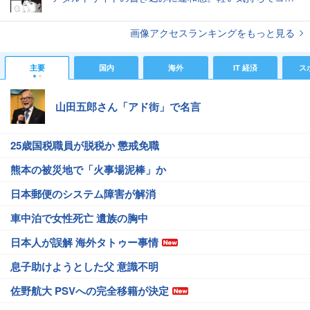
画像アクセスランキングをもっと見る
主要
国内
海外
IT 経済
ス
山田五郎さん「アド街」で名言
25歳国税職員が脱税か 懲戒免職
熊本の被災地で「火事場泥棒」か
日本郵便のシステム障害が解消
車中泊で女性死亡 遺族の胸中
日本人が誤解 海外タトゥー事情
息子助けようとした父 意識不明
佐野航大 PSVへの完全移籍が決定