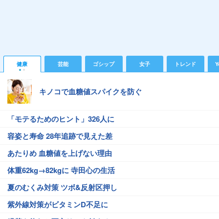
健康
芸能
ゴシップ
女子
トレンド
Y
キノコで血糖値スパイクを防ぐ
「モテるためのヒント」326人に
容姿と寿命 28年追跡で見えた差
あたりめ 血糖値を上げない理由
体重62kg→82kgに 寺田心の生活
夏のむくみ対策 ツボ&反射区押し
紫外線対策がビタミンD不足に