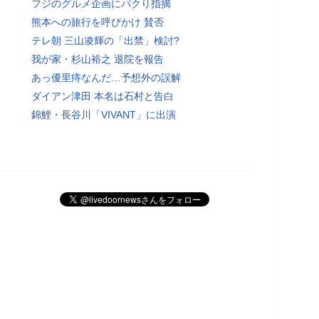
フジのグルメ企画にパクり指摘
熊本への旅行を呼びかけ 賛否
テレ朝 三山凌輝の「出禁」検討?
我が家・杉山裕之 退院を報告
あっ優里痔なんだ…予想外の誤解
ダイアン津田 本名は石村と告白
錦鯉・長谷川「VIVANT」に出演