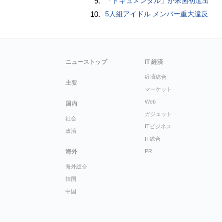
9.
「ドキュメンタル」が米国初進出
10.
5人組アイドル メンバー重大違反
ニューストップ
IT 経済
経済総合
主要
マーケット
Web
国内
ガジェット
社会
ITビジネス
政治
IT総合
海外
PR
海外総合
韓国
中国