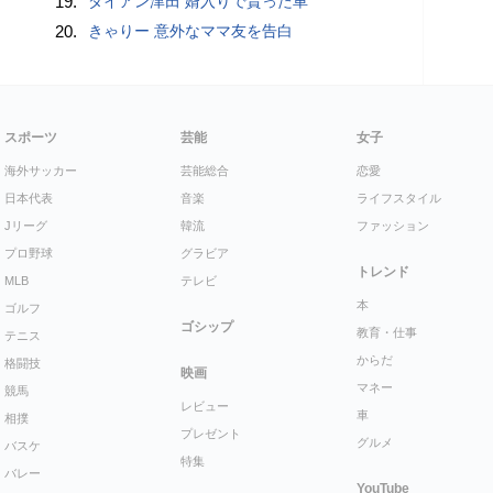
19.
ダイアン津田 婿入りで貰った車
20.
きゃりー 意外なママ友を告白
スポーツ
芸能
女子
海外サッカー
芸能総合
恋愛
日本代表
音楽
ライフスタイル
Jリーグ
韓流
ファッション
プロ野球
グラビア
トレンド
MLB
テレビ
本
ゴルフ
ゴシップ
教育・仕事
テニス
からだ
格闘技
映画
マネー
競馬
レビュー
車
相撲
プレゼント
グルメ
バスケ
特集
バレー
YouTube