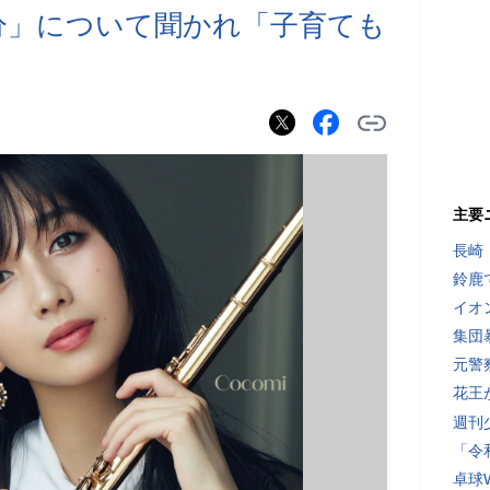
の自分」について聞かれ「子育ても
主要
長崎
鈴鹿
イオ
集団
元警
花王
週刊
「令
卓球