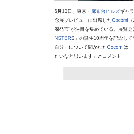
6月10日、東京・
麻布台ヒルズ
ギャラ
念展プレビューに出席した
Cocomi
（
深発言”が注目を集めている。展覧会は
NSTER
S」の誕生10周年を記念して
自分」について聞かれた
Cocomi
は「
たいなと思います」とコメント