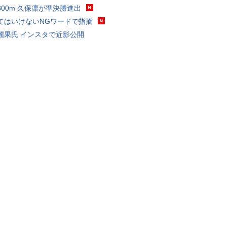
800m 久保凛が準決勝進出
てはいけないNGワードで指摘
麗果氏 インスタで近影公開