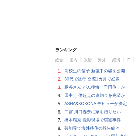
ランキング
総合
国内
政治
海外
経済
IT
1.
高校生の信子 勉強中の姿を公開
2.
30代で祖母 交際1カ月で妊娠
3.
桐谷さん がん後悔「千円位」か
4.
田中圭 億超えの違約金を完済か
5.
ASHA&KOKONA デビューが決定
6.
二宮 川口春奈に家を贈りたい
7.
橋本環奈 撮影現場で窃盗事件
8.
芸能界で海外移住の報告続々