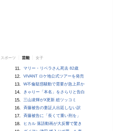
スポーツ
芸能
女子
11.
マリー・リベラさん死去 82歳
12.
VIVANT ロケ地公式ツアーを発売
13.
W不倫疑惑騒動で需要が急上昇か
14.
きゃりー「本名」をさらりと告白
15.
三山凌輝がX更新 総ツッコミ
16.
斉藤被告の妻証人出廷しない訳
17.
斉藤被告に「長くて重い刑を」
18.
ヒカル 落語動画が大反響で驚き