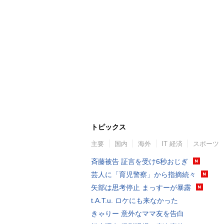
トピックス
主要
国内
海外
IT 経済
スポーツ
斉藤被告 証言を受け6秒おじぎ
芸人に「育児警察」から指摘続々
矢部は思考停止 まっすーが暴露
t.A.T.u. ロケにも来なかった
きゃりー 意外なママ友を告白