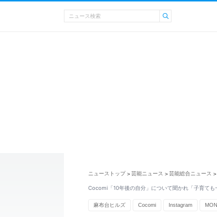
ニューストップ
芸能ニュース
芸能総合ニュース
>
>
>
Cocomi「10年後の自分」について聞かれ「子育て
麻布台ヒルズ
Cocomi
Instagram
MON
文春
SNS