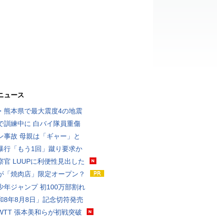
ニュース
・熊本県で最大震度4の地震
で訓練中に 白バイ隊員重傷
ン事故 母親は「ギャー」と
暴行「もう1回」蹴り要求か
察官 LUUPに利便性見出した
が「焼肉店」限定オープン？
少年ジャンプ 初100万部割れ
和8年8月8日」記念切符発売
WTT 張本美和らが初戦突破