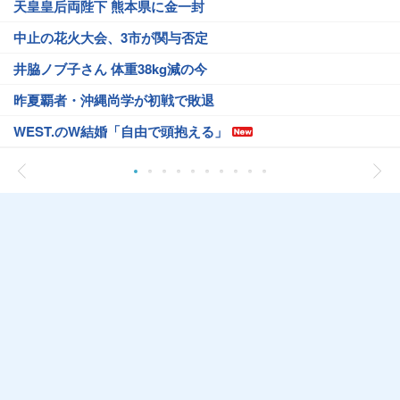
天皇皇后両陛下 熊本県に金一封
中止の花火大会、3市が関与否定
井脇ノブ子さん 体重38kg減の今
昨夏覇者・沖縄尚学が初戦で敗退
WEST.のW結婚「自由で頭抱える」