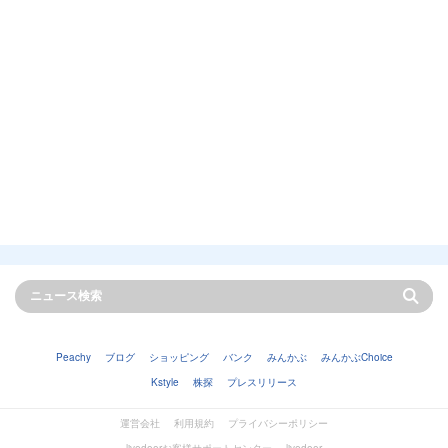
Peachy
ブログ
ショッピング
バンク
みんかぶ
みんかぶChoice
Kstyle
株探
プレスリリース
運営会社
利用規約
プライバシーポリシー
livedoorお客様サポートセンター
livedoor