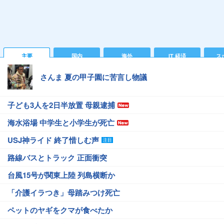
主要
国内
海外
IT 経済
ス
さんま 夏の甲子園に苦言し物議
子ども3人を2日半放置 母親逮捕
海水浴場 中学生と小学生が死亡
USJ神ライド 終了惜しむ声
路線バスとトラック 正面衝突
台風15号が関東上陸 列島横断か
「介護イラつき」母踏みつけ死亡
ペットのヤギをクマが食べたか