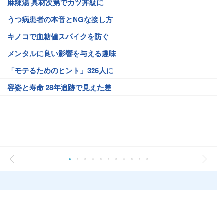
麻辣湯 具材次第でカツ丼級に
うつ病患者の本音とNGな接し方
キノコで血糖値スパイクを防ぐ
メンタルに良い影響を与える趣味
「モテるためのヒント」326人に
容姿と寿命 28年追跡で見えた差