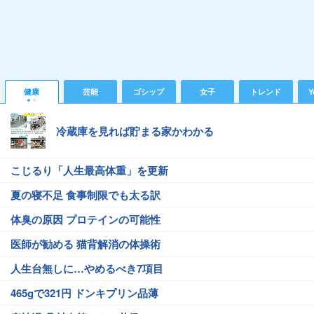
健康
芸能
ゴシップ
女子
トレンド
Y
冷蔵庫を見れば貯まる家かわかる
こじるり「人生最高体重」を更新
夏の寝不足 食事制限でも太る訳
体臭の原因 プロテインの可能性
医師が勧める 猫背解消の体操術
人生台無しに…やめるべき7項目
465gで321円 ドンキプリン品薄