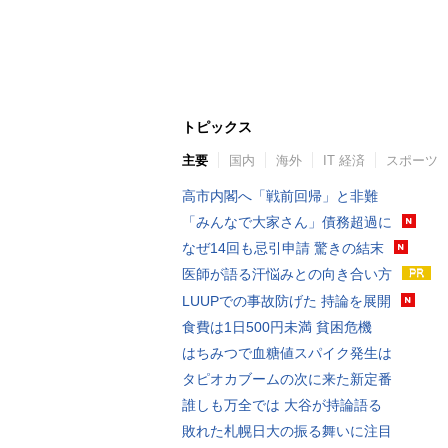
トピックス
主要
国内
海外
IT 経済
スポーツ
高市内閣へ「戦前回帰」と非難
「みんなで大家さん」債務超過に
なぜ14回も忌引申請 驚きの結末
医師が語る汗悩みとの向き合い方
LUUPでの事故防げた 持論を展開
食費は1日500円未満 貧困危機
はちみつで血糖値スパイク発生は
タピオカブームの次に来た新定番
誰しも万全では 大谷が持論語る
敗れた札幌日大の振る舞いに注目