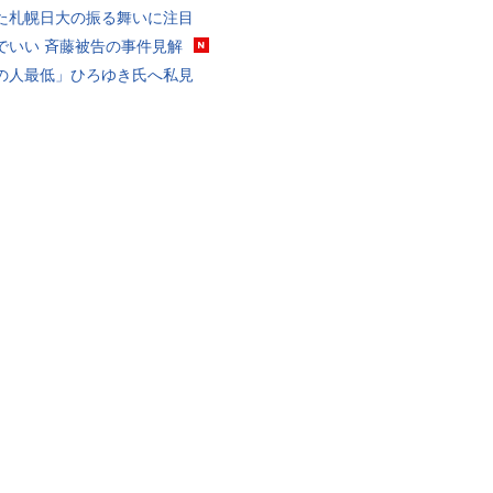
た札幌日大の振る舞いに注目
でいい 斉藤被告の事件見解
の人最低」ひろゆき氏へ私見