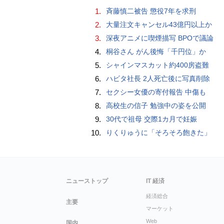
1.
斉藤慎二被告 懲役7年を求刑
2.
大量注文キャンセル43億円以上か
3.
深夜アニメに喫煙描写 BPOで議論
4.
桐谷さん がん後悔「千円位」か
5.
シャインマスカット約400房盗難
6.
ハビタ社長 2人死亡後に写真削除
7.
セクシー女優の寄付報告 中傷も
8.
高校生の信子 勉強中の姿を公開
9.
30代で祖母 交際1カ月で妊娠
10.
りくりゅうに「そろそろ飽きた」
ニューストップ
IT 経済
経済総合
主要
マーケット
Web
国内