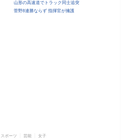
山形の高速道でトラック同士追突
菅野8連勝ならず 指揮官が擁護
スポーツ
芸能
女子