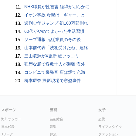
11.
NHK職員が性被害 経緯が明らかに
12.
イオン事故 母親は「ギャー」と
13.
週刊少年ジャンプ 初100万部割れ
14.
60代がやめてよかった生活習慣
15.
ソープ通報 元従業員のその後
16.
山本前代表「洗礼受けたね」連絡
17.
三山凌輝がX更新 総ツッコミ
18.
強烈な屁で客数十人が避難 海外
19.
コンビニで爆発音 店は煙で充満
20.
橋本環奈 撮影現場で窃盗事件
スポーツ
芸能
女子
海外サッカー
芸能総合
恋愛
日本代表
音楽
ライフスタイル
Jリーグ
韓流
ファッション