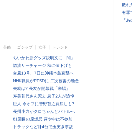
敗れ
有罪
「あ
芸能
ゴシップ
女子
トレンド
ちいかわ新グッズ説明文に「闇」
燃油サーチャージ 秋に値下げも
台風13号、7日に沖縄本島直撃へ
NHK職員がPTSDに 二次被害の懸念
去就は? 長友が開幕戦「来場」
寿美花代さん死去 息子2人が追悼
巨人 今オフに菅野智之買戻しも?
長州小力がクロちゃんとバトルへ
81回目の原爆忌 露や中は不参加
トラックなど計4台で玉突き事故