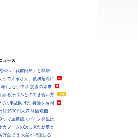
ニュース
内閣へ「戦前回帰」と非難
んなで大家さん」債務超過に
14回も忌引申請 驚きの結末
が語る汗悩みとの向き合い方
UPでの事故防げた 持論を展開
は1日500円未満 貧困危機
みつで血糖値スパイク発生は
オカブームの次に来た新定番
も万全では 大谷が持論語る