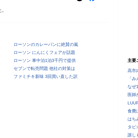
た。
ローソンのカレーパンに絶賛の嵐
ローソン にんにくフェアが話題
ローソン 車中泊1泊3千円で提供
主要
セブンで転売問題 他社の対策は
高市
ファミチキ新味 3回買い直した訳
「み
なぜ
医師
LU
食費
はち
タピ
誰し