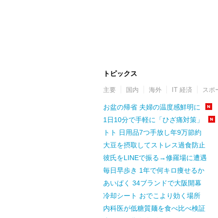
トピックス
主要
国内
海外
IT 経済
スポ
お盆の帰省 夫婦の温度感鮮明に
1日10分で手軽に「ひざ痛対策」
トト 日用品7つ手放し年9万節約
大豆を摂取してストレス過食防止
彼氏をLINEで振る→修羅場に遭遇
毎日早歩き 1年で何キロ痩せるか
あいぱく 34ブランドで大阪開幕
冷却シート おでこより効く場所
内科医が低糖質麺を食べ比べ検証