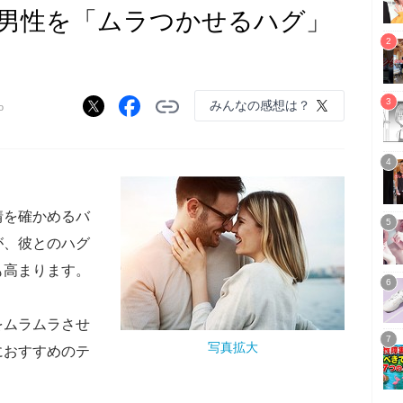
男性を「ムラつかせるハグ」
みんなの感想は？
o
情を確かめるバ
が、彼とのハグ
も高まります。
をムラムラさせ
写真拡大
におすすめのテ