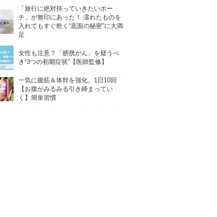
「旅行に絶対持っていきたいポー
チ」が無印にあった！ 濡れたものを
入れてもすぐ乾く“底面の秘密”に大満
足
女性も注意？「膀胱がん」を疑うべ
き“3つの初期症状”【医師監修】
一気に腹筋＆体幹を強化。1日10回
【お腹がみるみる引き締まってい
く】簡単習慣