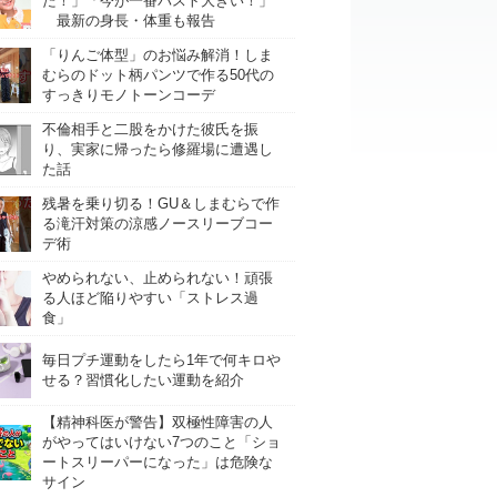
た！」「今が一番バスト大きい！」
最新の身長・体重も報告
「りんご体型」のお悩み解消！しま
むらのドット柄パンツで作る50代の
すっきりモノトーンコーデ
不倫相手と二股をかけた彼氏を振
り、実家に帰ったら修羅場に遭遇し
た話
残暑を乗り切る！GU＆しまむらで作
る滝汗対策の涼感ノースリーブコー
デ術
やめられない、止められない！頑張
る人ほど陥りやすい「ストレス過
食」
毎日プチ運動をしたら1年で何キロや
せる？習慣化したい運動を紹介
【精神科医が警告】双極性障害の人
がやってはいけない7つのこと「ショ
ートスリーパーになった」は危険な
サイン