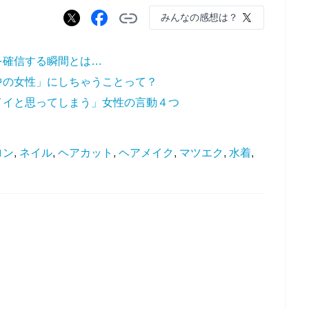
みんなの感想は？
を確信する瞬間とは…
中の女性」にしちゃうことって？
イイと思ってしまう」女性の言動４つ
ロン
,
ネイル
,
ヘアカット
,
ヘアメイク
,
マツエク
,
水着
,