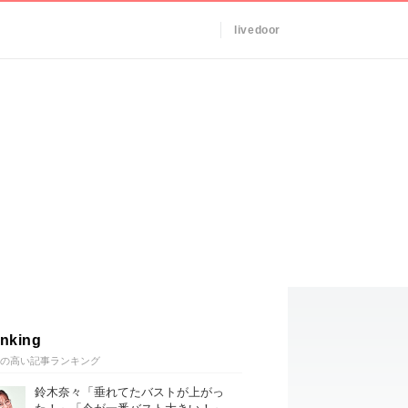
livedoor
nking
の高い記事ランキング
鈴木奈々「垂れてたバストが上がっ