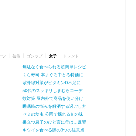
ーツ
芸能
ゴシップ
女子
トレンド
無駄なく食べられる超簡単レシピ
くら寿司 本まぐろ中とろ特価に
紫外線対策がビタミンD不足に
50代のスッキリしまむらコーデ
蚊対策 屋内外で商品を使い分け
睡眠時の悩みを解消する過ごし方
セミの幼虫 公園で採れる旬の味
巣立つ息子のひと言に母は…反響
キウイを食べる際の3つの注意点