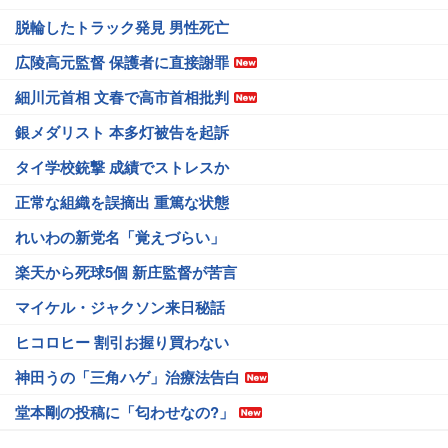
脱輪したトラック発見 男性死亡
広陵高元監督 保護者に直接謝罪
細川元首相 文春で高市首相批判
銀メダリスト 本多灯被告を起訴
タイ学校銃撃 成績でストレスか
正常な組織を誤摘出 重篤な状態
れいわの新党名「覚えづらい」
楽天から死球5個 新庄監督が苦言
マイケル・ジャクソン来日秘話
ヒコロヒー 割引お握り買わない
神田うの「三角ハゲ」治療法告白
堂本剛の投稿に「匂わせなの?」