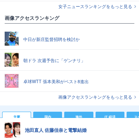
女子ニュースランキングをもっと見る
画像アクセスランキング
中日が新庄監督招聘を検討か
朝ドラ 次週予告に「ゲンナリ」
卓球WTT 張本美和がベスト8進出
画像アクセスランキングをもっと見る
主要
国内
海外
IT 経済
ス
池田直人 佐藤佳奈と電撃結婚