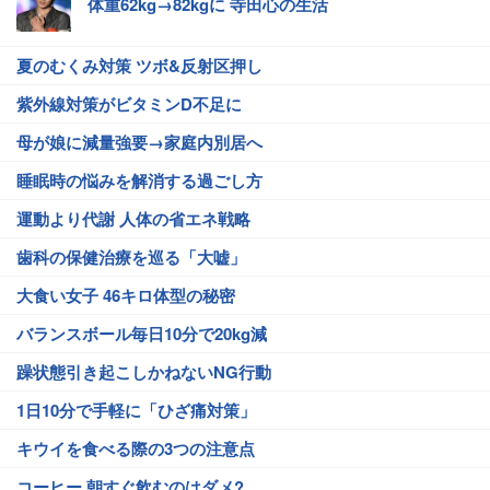
体重62kg→82kgに 寺田心の生活
夏のむくみ対策 ツボ&反射区押し
紫外線対策がビタミンD不足に
母が娘に減量強要→家庭内別居へ
睡眠時の悩みを解消する過ごし方
運動より代謝 人体の省エネ戦略
歯科の保健治療を巡る「大嘘」
大食い女子 46キロ体型の秘密
バランスボール毎日10分で20kg減
躁状態引き起こしかねないNG行動
1日10分で手軽に「ひざ痛対策」
キウイを食べる際の3つの注意点
コーヒー 朝すぐ飲むのはダメ?