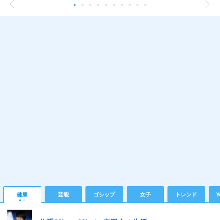
健康
芸能
ゴシップ
女子
トレンド
Y