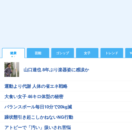
健康
芸能
ゴシップ
女子
トレンド
Y
山口達也 8年ぶり楽器姿に感涙か
運動より代謝 人体の省エネ戦略
大食い女子 46キロ体型の秘密
バランスボール毎日10分で20kg減
躁状態引き起こしかねないNG行動
アトピーで「汚い」扱いされ苦悩