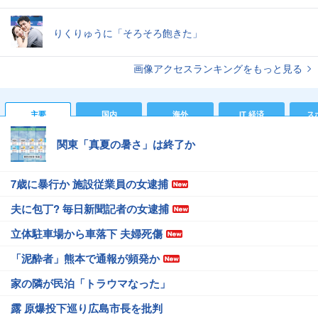
りくりゅうに「そろそろ飽きた」
画像アクセスランキングをもっと見る
主要
国内
海外
IT 経済
ス
関東「真夏の暑さ」は終了か
7歳に暴行か 施設従業員の女逮捕
夫に包丁? 毎日新聞記者の女逮捕
立体駐車場から車落下 夫婦死傷
「泥酔者」熊本で通報が頻発か
家の隣が民泊「トラウマなった」
露 原爆投下巡り広島市長を批判