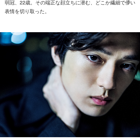
弱冠、22歳。その端正な顔立ちに潜む、どこか繊細で儚い
表情を切り取った。