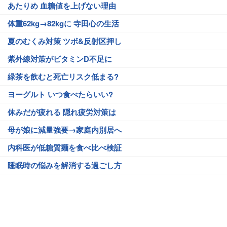
あたりめ 血糖値を上げない理由
体重62kg→82kgに 寺田心の生活
夏のむくみ対策 ツボ&反射区押し
紫外線対策がビタミンD不足に
緑茶を飲むと死亡リスク低まる?
ヨーグルト いつ食べたらいい?
休みだが疲れる 隠れ疲労対策は
母が娘に減量強要→家庭内別居へ
内科医が低糖質麺を食べ比べ検証
睡眠時の悩みを解消する過ごし方