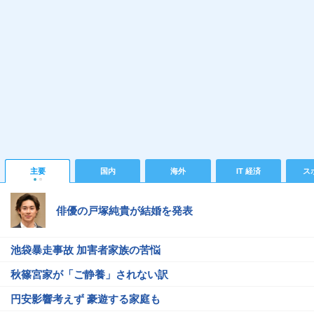
主要
国内
海外
IT 経済
ス
俳優の戸塚純貴が結婚を発表
池袋暴走事故 加害者家族の苦悩
秋篠宮家が「ご静養」されない訳
円安影響考えず 豪遊する家庭も