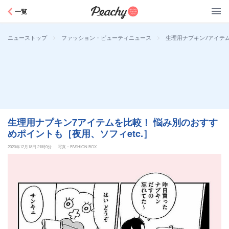
Peachy
一覧
>
>
生理用ナプキン7アイテム
ニューストップ
ファッション・ビューティニュース
生理用ナプキン7アイテムを比較！ 悩み別のおすす
めポイントも［夜用、ソフィetc.］
2020年12月18日 21時0分
写真：FASHION BOX