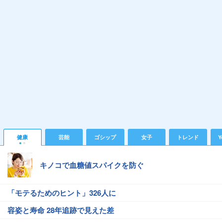
健康
芸能
ゴシップ
女子
トレンド
Y
キノコで血糖値スパイクを防ぐ
「モテるためのヒント」326人に
容姿と寿命 28年追跡で見えた差