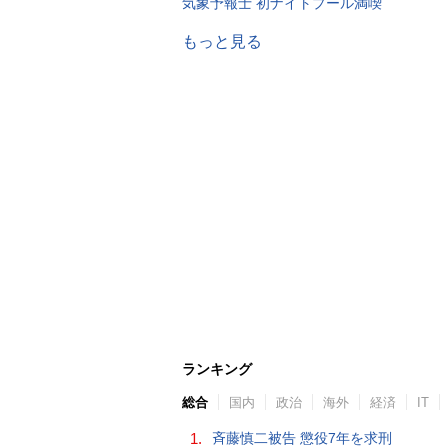
気象予報士 初ナイトプール満喫
もっと見る
ランキング
総合
国内
政治
海外
経済
IT
1.
斉藤慎二被告 懲役7年を求刑