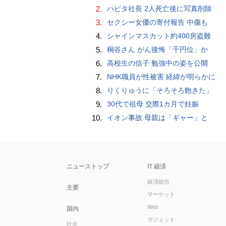
2.
ハビタ社長 2人死亡後に写真削除
3.
セクシー女優の寄付報告 中傷も
4.
シャインマスカット約400房盗難
5.
桐谷さん がん後悔「千円位」か
6.
高校生の信子 勉強中の姿を公開
7.
NHK職員が性被害 経緯が明らかに
8.
りくりゅうに「そろそろ飽きた」
9.
30代で祖母 交際1カ月で妊娠
10.
イオン事故 母親は「ギャー」と
ニューストップ
IT 経済
経済総合
主要
マーケット
Web
国内
ガジェット
社会