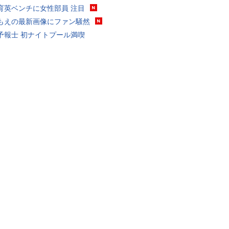
育英ベンチに女性部員 注目
もえの最新画像にファン騒然
予報士 初ナイトプール満喫