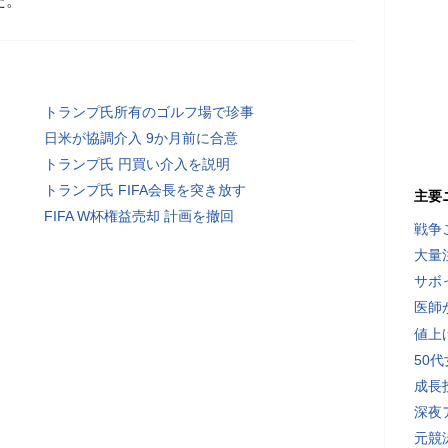
た。
トランプ氏所有のゴルフ場で珍事
日米が協調介入 9か月前に合意
トランプ氏 円買い介入を説明
トランプ氏 FIFA会長を突き放す
主要
FIFA W杯権益売却 計画を撤回
戦争
大量
サボ
医師
値上
50
成長
深夜
元競