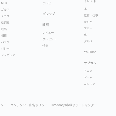
トレンド
MLB
テレビ
本
ゴルフ
ゴシップ
教育・仕事
テニス
からだ
格闘技
映画
マネー
競馬
レビュー
車
相撲
プレゼント
グルメ
バスケ
特集
バレー
YouTube
フィギュア
サブカル
アニメ
ゲーム
コミック
リシー
コンテンツ・広告ポリシー
livedoorお客様サポートセンター