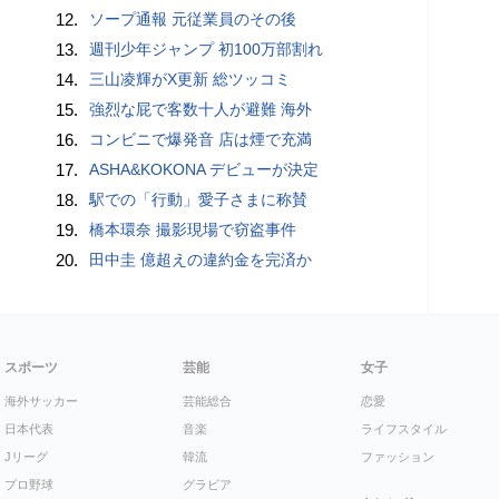
12.
ソープ通報 元従業員のその後
13.
週刊少年ジャンプ 初100万部割れ
14.
三山凌輝がX更新 総ツッコミ
15.
強烈な屁で客数十人が避難 海外
16.
コンビニで爆発音 店は煙で充満
17.
ASHA&KOKONA デビューが決定
18.
駅での「行動」愛子さまに称賛
19.
橋本環奈 撮影現場で窃盗事件
20.
田中圭 億超えの違約金を完済か
スポーツ
芸能
女子
海外サッカー
芸能総合
恋愛
日本代表
音楽
ライフスタイル
Jリーグ
韓流
ファッション
プロ野球
グラビア