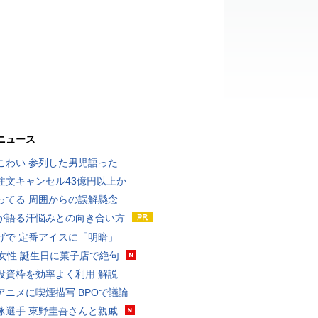
ニュース
こわい 参列した男児語った
注文キャンセル43億円以上か
ってる 周囲からの誤解懸念
が語る汗悩みとの向き合い方
げで 定番アイスに「明暗」
代女性 誕生日に菓子店で絶句
投資枠を効率よく利用 解説
アニメに喫煙描写 BPOで議論
泳選手 東野圭吾さんと親戚