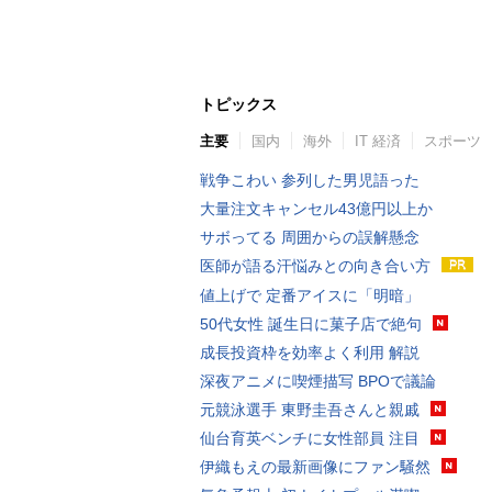
トピックス
主要
国内
海外
IT 経済
スポーツ
戦争こわい 参列した男児語った
大量注文キャンセル43億円以上か
サボってる 周囲からの誤解懸念
医師が語る汗悩みとの向き合い方
値上げで 定番アイスに「明暗」
50代女性 誕生日に菓子店で絶句
成長投資枠を効率よく利用 解説
深夜アニメに喫煙描写 BPOで議論
元競泳選手 東野圭吾さんと親戚
仙台育英ベンチに女性部員 注目
伊織もえの最新画像にファン騒然