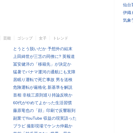
仙台
伊織
気象
芸能
ゴシップ
女子
トレンド
とうとう脱いだか 予想外の結末
上田綺世が三笘の同僚に? 英報道
冨安健洋の「移籍先」が決定か
猛暑でパナマ運河の通航にも支障
居眠り運転で死亡事故 男を送検
危険運転が厳格化 新基準を解説
首相 非核三原則巡り持論反映か
60代がやめてよかった生活習慣
藤原竜也の「顔」印刷で反響殺到
副業でYouTube 収益の現実語った
ブラピ 撮影現場でケンカ仲裁か