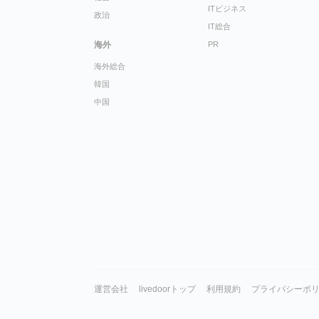
ITビジネス
政治
IT総合
海外
PR
海外総合
韓国
中国
運営会社
livedoorトップ
利用規約
プライバシーポ