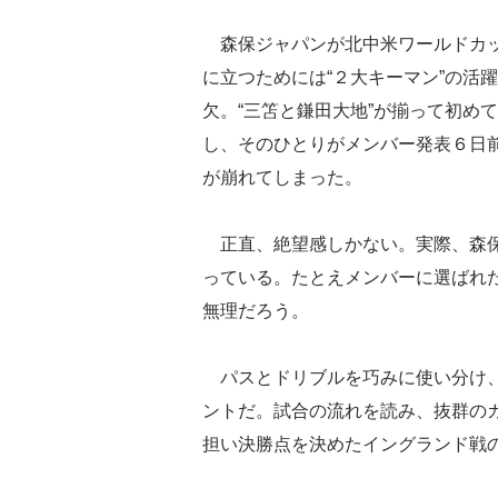
森保ジャパンが北中米ワールドカ
に立つためには“２大キーマン”の活
欠。“三笘と鎌田大地”が揃って初め
し、そのひとりがメンバー発表６日
が崩れてしまった。
正直、絶望感しかない。実際、森保
っている。たとえメンバーに選ばれ
無理だろう。
パスとドリブルを巧みに使い分け、
ントだ。試合の流れを読み、抜群の
担い決勝点を決めたイングランド戦