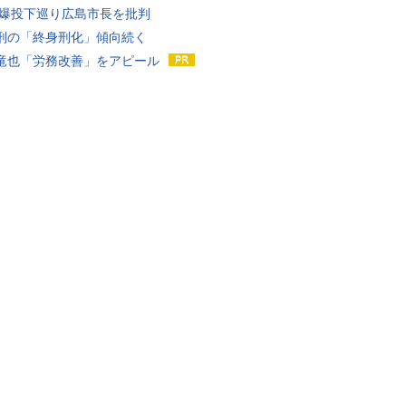
原爆投下巡り広島市長を批判
刑の「終身刑化」傾向続く
竜也「労務改善」をアピール