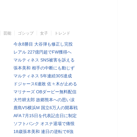
芸能
ゴシップ
女子
トレンド
今永8勝目 大谷弾も修正し完投
レアル 227億円超でFW獲得へ
マルティネス SNS被害を訴える
張本美和 相手の中断にも動じず
マルティネス 5年連続30S達成
ドジャース6連敗 佐々木が止める
マリナーズ OBダービー無料配信
大竹耕太郎 故郷熊本への思い涙
鹿島VS横浜M 国立6万人の開幕戦
AFA 7月15日を代表記念日に制定
ソフトバンク オスナ退場で痛恨
18歳張本美和 連日の逆転で8強