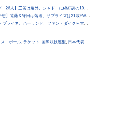
【識者ガチ予想！日本代表Ｗ杯メンバー26人】三笘は選外、シャドーに絶好調の19歳をチョイス。板倉、冨安は限定的な出場になるだろう
【日本代表のW杯メンバー26人ガチ予想】遠藤＆守田は落選、サプライズは21歳FWか！長友、冨安は招集される？負傷した三笘が間に合わない場合の代役は…
【画像】超ゴージャス！ ケイン、デ・ブライネ、ハーランド、ファン・ダイクら大物45人の“美しすぎる妻＆恋人たち”を厳選紹介！
レスコボール
,
ラケット
,
国際競技連盟
,
日本代表