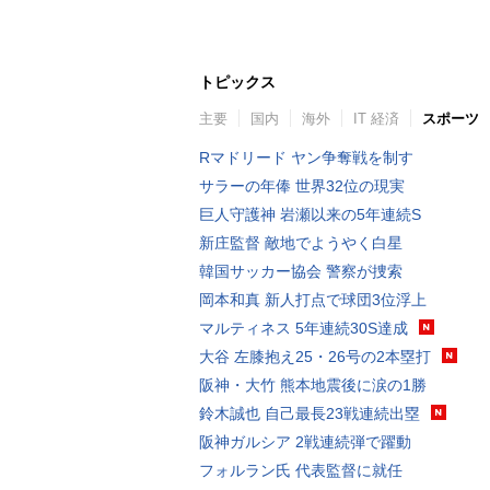
トピックス
主要
国内
海外
IT 経済
スポーツ
Rマドリード ヤン争奪戦を制す
サラーの年俸 世界32位の現実
巨人守護神 岩瀬以来の5年連続S
新庄監督 敵地でようやく白星
韓国サッカー協会 警察が捜索
岡本和真 新人打点で球団3位浮上
マルティネス 5年連続30S達成
大谷 左膝抱え25・26号の2本塁打
阪神・大竹 熊本地震後に涙の1勝
鈴木誠也 自己最長23戦連続出塁
阪神ガルシア 2戦連続弾で躍動
フォルラン氏 代表監督に就任