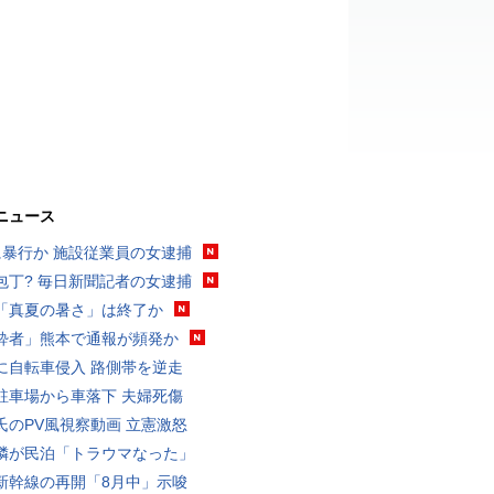
ニュース
に暴行か 施設従業員の女逮捕
包丁? 毎日新聞記者の女逮捕
「真夏の暑さ」は終了か
酔者」熊本で通報が頻発か
に自転車侵入 路側帯を逆走
駐車場から車落下 夫婦死傷
氏のPV風視察動画 立憲激怒
隣が民泊「トラウマなった」
新幹線の再開「8月中」示唆