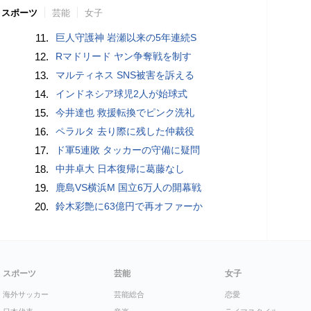
スポーツ
芸能
女子
11.
巨人守護神 岩瀬以来の5年連続S
12.
Rマドリード ヤン争奪戦を制す
13.
マルティネス SNS被害を訴える
14.
インドネシア球児2人が始球式
15.
今井達也 救援転換でピンク洗礼
16.
ペラルタ 去り際に残した仲裁役
17.
ド軍5連敗 タッカーの守備に疑問
18.
中井卓大 日本復帰に葛藤なし
19.
鹿島VS横浜M 国立6万人の開幕戦
20.
鈴木彩艶に63億円で再オファーか
スポーツ
芸能
女子
海外サッカー
芸能総合
恋愛