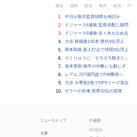
総合
国内
政治
海外
経済
IT
1.
中日が新庄監督招聘を検討か
2.
ドジャース6連敗 監督采配に疑問
3.
ドジャース6連敗 佐々木が止める
4.
大谷 移籍後135本 歴代4位浮上
5.
岡本和真 新人打点で球団3位浮上
6.
りくりゅうに「そろそろ飽きた」
7.
張本美和 相手の中断にも動じず
8.
レアル 227億円超でFW獲得へ
9.
大谷 今季初2発でOPSリーグ首位
10.
サラーの年俸 世界32位の現実
ニューストップ
IT 経済
経済総合
主要