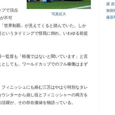
露 
ップで頂点
無期
写真拡大
藤原
躍が不可
て「世界制覇」が見えてくると踏んでいた。しか
前というタイミングで怪我に倒れ、いわゆる前提
一監督も「軽傷ではないと聞いています」と言
たとしても、ワールドカップでのフル稼働はまず
フィニッシュにも絡む三笘はやはり特別なタレ
カウンターから崩し役とフィニッシャーの両方を
の活躍が、その存在価値を物語っている。