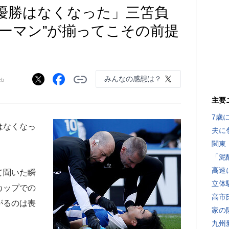
優勝はなくなった」三笘負
キーマン”が揃ってこその前提
みんなの感想は？
b
主要
7歳
はなくなっ
夫に
関東
「泥
高速
て聞いた瞬
立体
カップでの
高市
がるのは喪
家の
九州