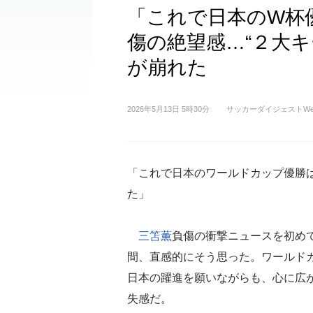
「これで日本のW杯
傷の絶望感…“２大
が崩れた
2026年5月13日 5時30分
サッカーダイジェストWe
「これで日本のワールドカップ優勝
た」
三笘薫
負傷の衝撃ニュースを初め
間、直感的にそう思った。ワールド
日本の躍進を願いながらも、心に広
失感だ。