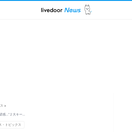
ス
>
感…“２大キー…
ス・トピックス