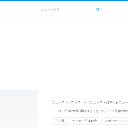
ニューストップ
スポーツニュース
日本代表ニュー
>
>
「これで日本のW杯優勝はなくなった」三笘負傷の絶望
三笘薫
サッカー日本代表
スポーツニュー