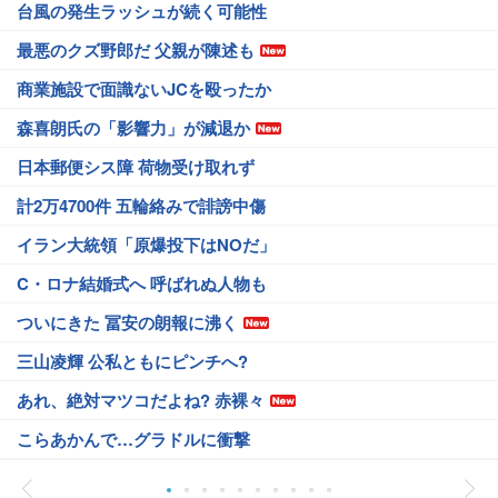
台風の発生ラッシュが続く可能性
最悪のクズ野郎だ 父親が陳述も
商業施設で面識ないJCを殴ったか
森喜朗氏の「影響力」が減退か
日本郵便シス障 荷物受け取れず
計2万4700件 五輪絡みで誹謗中傷
イラン大統領「原爆投下はNOだ」
C・ロナ結婚式へ 呼ばれぬ人物も
ついにきた 冨安の朗報に沸く
三山凌輝 公私ともにピンチへ?
あれ、絶対マツコだよね? 赤裸々
こらあかんで…グラドルに衝撃