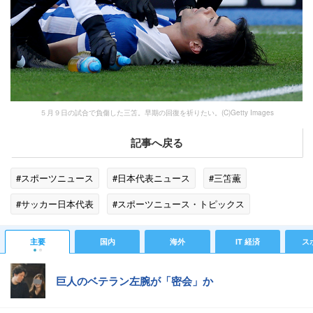
５月９日の試合で負傷した三笘。早期の回復を祈りたい。(C)Getty Images
記事へ戻る
#スポーツニュース
#日本代表ニュース
#三笘薫
#サッカー日本代表
#スポーツニュース・トピックス
主要
国内
海外
IT 経済
ス
巨人のベテラン左腕が「密会」か