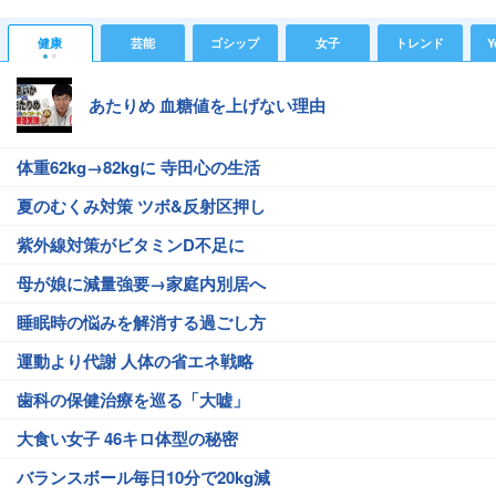
健康
芸能
ゴシップ
女子
トレンド
Y
あたりめ 血糖値を上げない理由
体重62kg→82kgに 寺田心の生活
夏のむくみ対策 ツボ&反射区押し
紫外線対策がビタミンD不足に
母が娘に減量強要→家庭内別居へ
睡眠時の悩みを解消する過ごし方
運動より代謝 人体の省エネ戦略
歯科の保健治療を巡る「大嘘」
大食い女子 46キロ体型の秘密
バランスボール毎日10分で20kg減