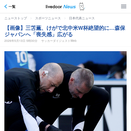
一覧
>
>
ニューストップ
スポーツニュース
日本代表ニュース
【画像】三笘薫、けがで北中米W杯絶望的に…森保
ジャパンへ「喪失感」広がる
2026年5月13日 5時30分
サッカーダイジェストWeb