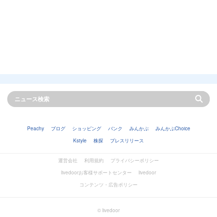
Peachy
ブログ
ショッピング
バンク
みんかぶ
みんかぶChoice
Kstyle
株探
プレスリリース
運営会社
利用規約
プライバシーポリシー
livedoorお客様サポートセンター
livedoor
コンテンツ・広告ポリシー
© livedoor