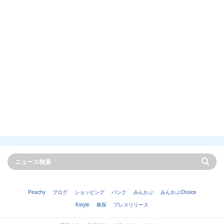
Peachy
ブログ
ショッピング
バンク
みんかぶ
みんかぶChoice
Kstyle
株探
プレスリリース