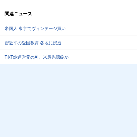
関連ニュース
米国人 東京でヴィンテージ買い
習近平の愛国教育 各地に浸透
TikTok運営元のAI、米最先端級か