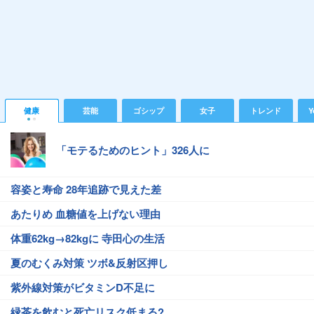
健康
芸能
ゴシップ
女子
トレンド
Y
「モテるためのヒント」326人に
容姿と寿命 28年追跡で見えた差
あたりめ 血糖値を上げない理由
体重62kg→82kgに 寺田心の生活
夏のむくみ対策 ツボ&反射区押し
紫外線対策がビタミンD不足に
緑茶を飲むと死亡リスク低まる?