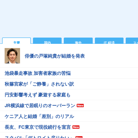
主要
国内
海外
IT 経済
ス
俳優の戸塚純貴が結婚を発表
池袋暴走事故 加害者家族の苦悩
秋篠宮家が「ご静養」されない訳
円安影響考えず 豪遊する家庭も
JR横浜線で居眠りのオーバーラン
ケニア人と結婚「差別」のリアル
長友、FC東京で現役続行を宣言
スクバル「デトロイト戻りたい」