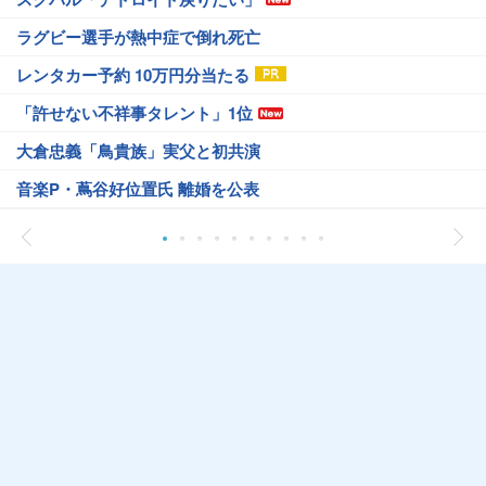
ラグビー選手が熱中症で倒れ死亡
レンタカー予約 10万円分当たる
「許せない不祥事タレント」1位
大倉忠義「鳥貴族」実父と初共演
音楽P・蔦谷好位置氏 離婚を公表