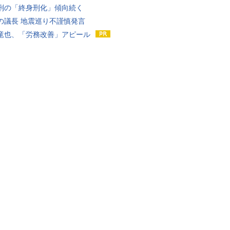
刑の「終身刑化」傾向続く
の議長 地震巡り不謹慎発言
竜也、「労務改善」アピール