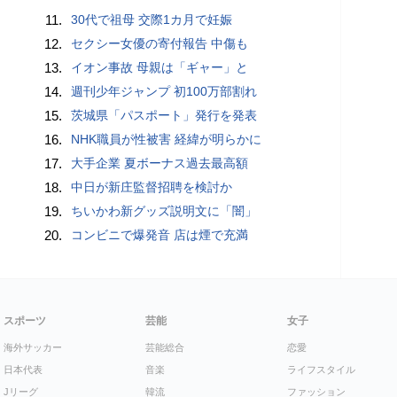
11.
30代で祖母 交際1カ月で妊娠
12.
セクシー女優の寄付報告 中傷も
13.
イオン事故 母親は「ギャー」と
14.
週刊少年ジャンプ 初100万部割れ
15.
茨城県「パスポート」発行を発表
16.
NHK職員が性被害 経緯が明らかに
17.
大手企業 夏ボーナス過去最高額
18.
中日が新庄監督招聘を検討か
19.
ちいかわ新グッズ説明文に「闇」
20.
コンビニで爆発音 店は煙で充満
スポーツ
芸能
女子
海外サッカー
芸能総合
恋愛
日本代表
音楽
ライフスタイル
Jリーグ
韓流
ファッション