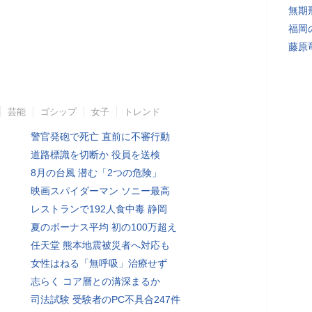
無期
福岡
藤原
芸能
ゴシップ
女子
トレンド
警官発砲で死亡 直前に不審行動
道路標識を切断か 役員を送検
8月の台風 潜む「2つの危険」
映画スパイダーマン ソニー最高
レストランで192人食中毒 静岡
夏のボーナス平均 初の100万超え
任天堂 熊本地震被災者へ対応も
女性はねる「無呼吸」治療せず
志らく コア層との溝深まるか
司法試験 受験者のPC不具合247件