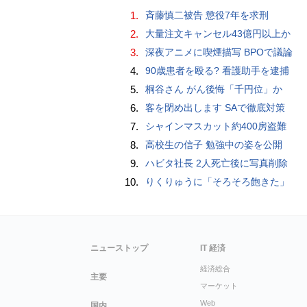
1.
斉藤慎二被告 懲役7年を求刑
2.
大量注文キャンセル43億円以上か
3.
深夜アニメに喫煙描写 BPOで議論
4.
90歳患者を殴る? 看護助手を逮捕
5.
桐谷さん がん後悔「千円位」か
6.
客を閉め出します SAで徹底対策
7.
シャインマスカット約400房盗難
8.
高校生の信子 勉強中の姿を公開
9.
ハビタ社長 2人死亡後に写真削除
10.
りくりゅうに「そろそろ飽きた」
ニューストップ
IT 経済
経済総合
主要
マーケット
Web
国内