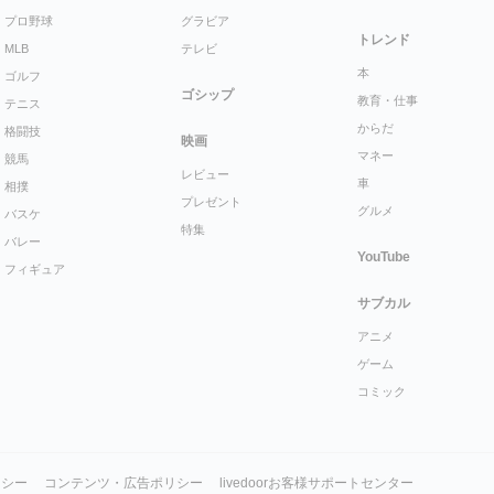
プロ野球
グラビア
トレンド
MLB
テレビ
本
ゴルフ
ゴシップ
教育・仕事
テニス
からだ
格闘技
映画
マネー
競馬
レビュー
車
相撲
プレゼント
グルメ
バスケ
特集
バレー
YouTube
フィギュア
サブカル
アニメ
ゲーム
コミック
リシー
コンテンツ・広告ポリシー
livedoorお客様サポートセンター