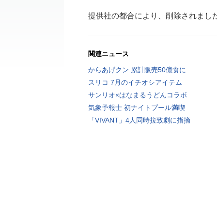
提供社の都合により、削除されまし
関連ニュース
からあげクン 累計販売50億食に
スリコ 7月のイチオシアイテム
サンリオ×はなまるうどんコラボ
気象予報士 初ナイトプール満喫
「VIVANT」4人同時拉致劇に指摘