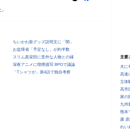
た。
ちいかわ新グッズ説明文に「闇」
お盆帰省「予定なし」が約半数
スリム真栄田に意外な人物との縁
主要
深夜アニメに喫煙描写 BPOで議論
夫に
「Tシャツが」第4話で独自考察
高速
立体
高市
家の
九州
熊本
露 
れい