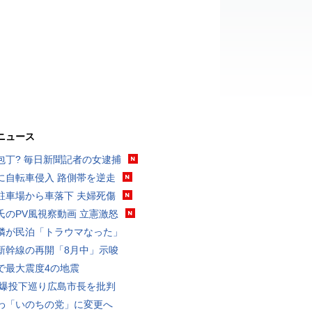
ニュース
包丁? 毎日新聞記者の女逮捕
に自転車侵入 路側帯を逆走
駐車場から車落下 夫婦死傷
氏のPV風視察動画 立憲激怒
隣が民泊「トラウマなった」
新幹線の再開「8月中」示唆
で最大震度4の地震
原爆投下巡り広島市長を批判
わ「いのちの党」に変更へ