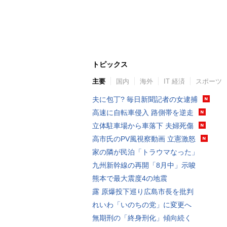
トピックス
主要
国内
海外
IT 経済
スポーツ
夫に包丁? 毎日新聞記者の女逮捕
高速に自転車侵入 路側帯を逆走
立体駐車場から車落下 夫婦死傷
高市氏のPV風視察動画 立憲激怒
家の隣が民泊「トラウマなった」
九州新幹線の再開「8月中」示唆
熊本で最大震度4の地震
露 原爆投下巡り広島市長を批判
れいわ「いのちの党」に変更へ
無期刑の「終身刑化」傾向続く