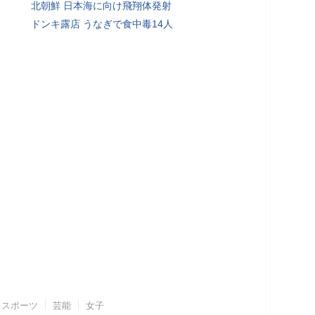
北朝鮮 日本海に向け飛翔体発射
ドンキ露店 うなぎで食中毒14人
スポーツ
芸能
女子