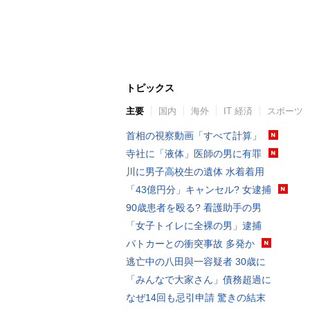
トピックス
主要
国内
海外
IT 経済
スポーツ
首相の視察動画「すべて計算」
寺社に「液体」医師の男に有罪
川に男子高校生の遺体 水着着用
「43億円分」キャンセル? 女逮捕
90歳患者を殴る? 看護助手の男
「女子トイレに全裸の男」逮捕
パトカーとの衝突事故 多発か
逃亡中の八田與一容疑者 30歳に
「みんなで大家さん」債務超過に
なぜ14回も忌引申請 驚きの結末