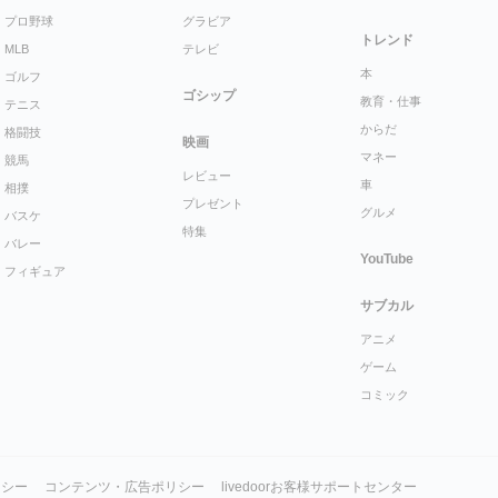
プロ野球
グラビア
トレンド
MLB
テレビ
本
ゴルフ
ゴシップ
教育・仕事
テニス
からだ
格闘技
映画
マネー
競馬
レビュー
車
相撲
プレゼント
グルメ
バスケ
特集
バレー
YouTube
フィギュア
サブカル
アニメ
ゲーム
コミック
リシー
コンテンツ・広告ポリシー
livedoorお客様サポートセンター