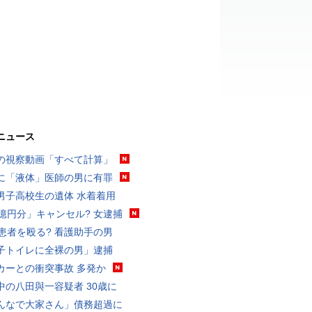
ニュース
の視察動画「すべて計算」
に「液体」医師の男に有罪
男子高校生の遺体 水着着用
3億円分」キャンセル? 女逮捕
歳患者を殴る? 看護助手の男
子トイレに全裸の男」逮捕
カーとの衝突事故 多発か
中の八田與一容疑者 30歳に
んなで大家さん」債務超過に