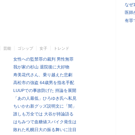
なぜ
医師
有罪
芸能
ゴシップ
女子
トレンド
女性への監禁罪の裁判 男性無罪
我が家の杉山 退院後に大好物
寿美花代さん、乗り越えた悲劇
高松市の強盗 64歳男を指名手配
LUUPでの事故防げた 持論を展開
「あの人最低」ひろゆき氏へ私見
ちいかわ新グッズ説明文に「闇」
誰しも万全では 大谷が持論語る
はちみつで血糖値スパイク発生は
敗れた札幌日大の振る舞いに注目