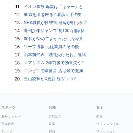
11.
イオン事故 母親は「ギャー」と
12.
90歳患者を殴る? 看護助手の男
13.
NHK職員が性被害 経緯が明らかに
14.
週刊少年ジャンプ 初100万部割れ
15.
60代がやめてよかった生活習慣
16.
ソープ通報 元従業員のその後
17.
山本前代表「洗礼受けたね」連絡
18.
エアリズム 2年前後で効果失う?
19.
コンビニで爆発音 店は煙で充満
20.
三山凌輝がX更新 総ツッコミ
スポーツ
芸能
女子
海外サッカー
芸能総合
恋愛
日本代表
音楽
ライフスタイル
Jリーグ
韓流
ファッション