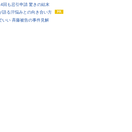
14回も忌引申請 驚きの結末
が語る汗悩みとの向き合い方
でいい 斉藤被告の事件見解