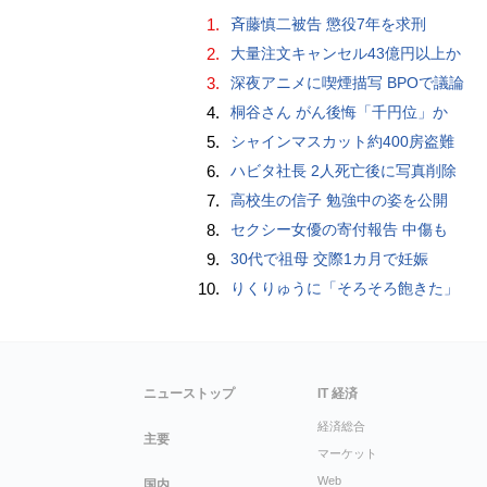
1.
斉藤慎二被告 懲役7年を求刑
2.
大量注文キャンセル43億円以上か
3.
深夜アニメに喫煙描写 BPOで議論
4.
桐谷さん がん後悔「千円位」か
5.
シャインマスカット約400房盗難
6.
ハビタ社長 2人死亡後に写真削除
7.
高校生の信子 勉強中の姿を公開
8.
セクシー女優の寄付報告 中傷も
9.
30代で祖母 交際1カ月で妊娠
10.
りくりゅうに「そろそろ飽きた」
ニューストップ
IT 経済
経済総合
主要
マーケット
Web
国内