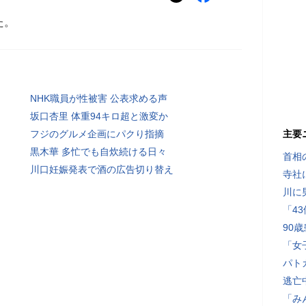
た。
NHK職員が性被害 公表求める声
坂口杏里 体重94キロ超と激変か
フジのグルメ企画にパクり指摘
主要
黒木華 多忙でも自炊続ける日々
首相
川口妊娠発表で酒の広告切り替え
寺社
川に
「4
90
「女
パト
逃亡
「み