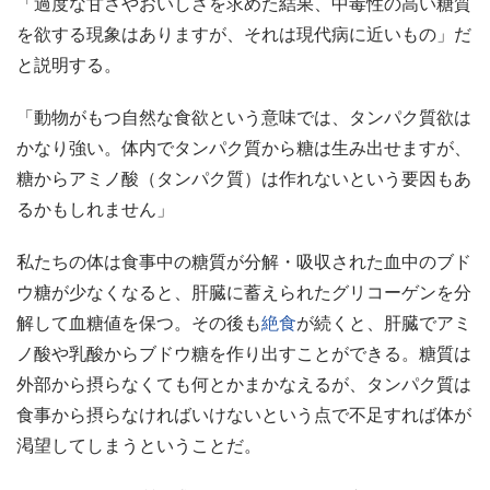
「過度な甘さやおいしさを求めた結果、中毒性の高い糖質
を欲する現象はありますが、それは現代病に近いもの」だ
と説明する。
「動物がもつ自然な食欲という意味では、タンパク質欲は
かなり強い。体内でタンパク質から糖は生み出せますが、
糖からアミノ酸（タンパク質）は作れないという要因もあ
るかもしれません」
私たちの体は食事中の糖質が分解・吸収された血中のブド
ウ糖が少なくなると、肝臓に蓄えられたグリコーゲンを分
解して血糖値を保つ。その後も
絶食
が続くと、肝臓でアミ
ノ酸や乳酸からブドウ糖を作り出すことができる。糖質は
外部から摂らなくても何とかまかなえるが、タンパク質は
食事から摂らなければいけないという点で不足すれば体が
渇望してしまうということだ。