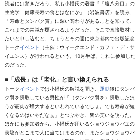
読者には驚きだろう。私も小幡氏の著書『「腹八分目」の
生物学 健康長寿の食とはなにか』（岩波書店）を読み、
「寿命とタンパク質」に深い関わりがあることを知って、
これまでの常識が覆されるようだった。そこで直接取材し
たいと申し込むと、ちょうどその週に東京都内で出版記念
トーク
イベント
（主催：ウィークエンド・カフェ・デ・サ
イエンス）が行われるという。10月半ば、これに参加した
のだった。
■「成長」は「老化」と言い換えられる
トーク
イベント
では小幡氏の解説を聞き、
運動
後にタンパ
ク質を摂取している男性が「（タンパク質を）摂取したほ
うが筋肉が増大するといわれているでしょ。でも寿命が短
くなるのはいやだなぁ」とつぶやき、皆の笑いを誘った。
ほかにも参加者から、小幡氏が用いるショウジョウバエの
実験がどこまで人に当てはまるのか、またショウジョウバ