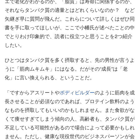
エで老化がわかるのか、「脂質」は寿命に関係するのか、
それならタンパク質の適量とはどれくらいなのか？ など
矢継ぎ早に質問が飛んだ。これらについて詳しくはぜひ同
書を手に取ってほしいが、ここで小幡氏が述べたことの中
でとりわけ印象的で、読者に役立つと思うことを2つ紹介
したい。
ひとつはタンパク質を多く摂取すると、先の男性が言うよ
うに「筋肉ムキムキ」にはなる。だがその“成長”は「老
化」に言い換えられる、ということだ。
「ですからアスリートや
ボディビルダー
のように筋肉を成
長させることが必須なのであれば、プロテイン飲料のよう
なものを摂取してもいいのかもしれません。また食欲がな
くて痩せすぎてしまう傾向の人、高齢者も、タンパク質が
不足している可能性があるので場合によって必要かもしれ
ません。ただし、健康な現役世代のビジネスパーソンが会