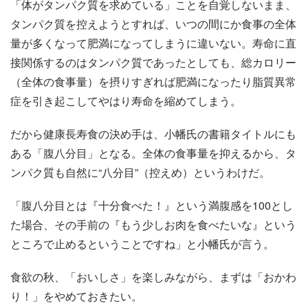
「体がタンパク質を求めている」ことを自覚しないまま、
タンパク質を控えようとすれば、いつの間にか食事の全体
量が多くなって肥満になってしまうに違いない。寿命に直
接関係するのはタンパク質であったとしても、総カロリー
（全体の食事量）を摂りすぎれば肥満になったり脂質異常
症を引き起こしてやはり寿命を縮めてしまう。
だから健康長寿食の決め手は、小幡氏の書籍タイトルにも
ある「腹八分目」となる。全体の食事量を抑えるから、タ
ンパク質も自然に“八分目”（控えめ）というわけだ。
「腹八分目とは『十分食べた！』という満腹感を100とし
た場合、その手前の『もう少しお肉を食べたいな』という
ところで止めるということですね」と小幡氏が言う。
食欲の秋、「おいしさ」を楽しみながら、まずは「おかわ
り！」をやめておきたい。