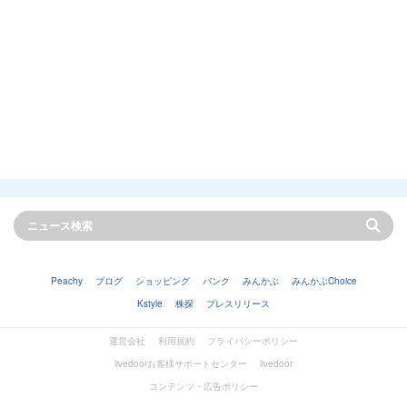
Peachy
ブログ
ショッピング
バンク
みんかぶ
みんかぶChoice
Kstyle
株探
プレスリリース
運営会社
利用規約
プライバシーポリシー
livedoorお客様サポートセンター
livedoor
コンテンツ・広告ポリシー