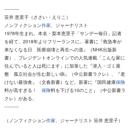
----------
笹井 恵里子（ささい・えりこ）
ノンフィクション
作家
、ジャーナリスト
1978年生まれ。本名・梨本恵里子「サンデー毎日」記者
を経て、2018年よりフリーランスに。著書に『救急車が
来なくなる日 医療崩壊と再生への道』（NHK出版新
書）、プレジデントオンラインでの人気連載「こんな家に
住んでいると人は死にます」に加筆した『潜入・ゴミ屋
敷 孤立社会が生む新しい病』（中公新書ラクレ）、『老
けない最強食』（文春新書）など。新著に『国民健康
保険
料が高すぎる！
保険
料を下げる10のこと』（中公新書ラ
クレ）がある。
----------
（ノンフィクション
作家
、ジャーナリスト 笹井 恵里子）