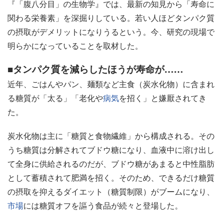
『「腹八分目」の生物学』では、最新の知見から「寿命に
関わる栄養素」を深掘りしている。若い人ほどタンパク質
の摂取がデメリットになりうるという。今、研究の現場で
明らかになっていることを取材した。
■タンパク質を減らしたほうが寿命が……
近年、ごはんやパン、麺類など主食（炭水化物）に含まれ
る糖質が「太る」「老化や
病気
を招く」と嫌厭されてき
た。
炭水化物は主に「糖質と食物繊維」から構成される。その
うち糖質は分解されてブドウ糖になり、血液中に溶け出し
て全身に供給されるのだが、ブドウ糖があまると中性脂肪
として蓄積されて肥満を招く。そのため、できるだけ糖質
の摂取を抑えるダイエット（糖質制限）がブームになり、
市場
には糖質オフを謳う食品が続々と登場した。