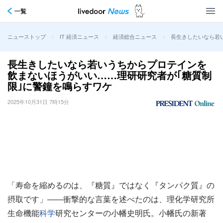
一覧
>
>
>
長生きしたいなら若
ニューストップ
IT 経済ニュース
経済総合ニュース
長生きしたいなら若いうちからプロテインを
飲まないほうがいい……理研研究者が｢糖質制
限｣に警鐘を鳴らすワケ
2025年10月31日 7時15分
「寿命を縮めるのは、『糖質』ではなく『タンパク質』の
摂取です」――衝撃的な言葉を述べたのは、理化学研究所
生命機能
科学
研究センターの小幡史明氏。小幡氏の新著