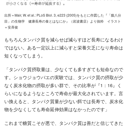
出所＝Mair, W. et al.: PLoS Biol. 3, e223 (2005)をもとに作図した『「腹八分
目」の生物学 健康長寿の食とはなにか』（岩波書店）より抜粋 イラスト
＝安斉俊
もちろんタンパク質を減らせば減らすほど長寿になるわけ
ではない。ある一定以上に減らすと栄養欠乏になり寿命は
短くなってしまう。
「タンパク質摂取量は、少なくても多すぎても短命なので
す。ショウジョウバエの実験では、タンパク質の摂取が少
なく炭水化物の摂取が多い群で、その比率が『1：16』く
らいになるようなところで寿命が最大化されています。言
い換えると、タンパク質量が少ない餌では長寿で、炭水化
物を少なくしても寿命延伸効果はなかったのです」
これまで糖質こそが悪で、タンパク質は善だと信じてきた