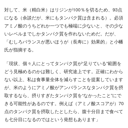
対して、米（精白米）はリジンが100％を切るため、93点
になる（余談だが、米にもタンパク質は含まれる）。必須
アミノ酸のうちどれか一つでも極端に少ないと、その少な
いレベルまでしかタンパク質を作れないためだ。だが、
「むしろバランスが悪いほうが（長寿に）効果的」と小幡
氏が指摘する。
「現状、個々人にとってタンパク質が“足りている”範囲を
どう見極めるのかは難しく、研究途上です。正確にわから
ない以上、私は食事量全体を減らすことを提案しています
が、米のようにアミノ酸がアンバランスなタンパク質を摂
取するなら、摂りすぎたタンパク質を“なかったこと”にで
きる可能性があるのです。例えば（アミノ酸スコアが）70
点のタンパク質を摂取したとしたら、腹十分目まで食べて
も七分目になるのではという発想もあります」