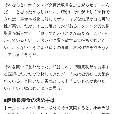
それならとにかくタンパク質摂取量を少し減らせばいいん
だ！ と思ったかもしれない。確かにそれが正しく実行で
きれば、寿命や老化に対してポジティブな効果が出る可能
性が高い。だが、そこに落とし穴がある。タンパク質の摂
取量を減らすと、「食べすぎのリスクが高まる」ことがわ
かっているという。タンパク質を欲する気持ちが強いた
め、足りないときにより多くの食事、炭水化物を摂ろうと
してしまうそうだ。
それを聞いて意外だった。私はこれまで糖質制限を提唱す
る医師にたびたび取材してきたが、「人は糖質欲に支配さ
れている」と聞いた。実感としても「甘いものが食べた
い」という欲は強いように思う。
■健康長寿食の決め手は
トーク
イベント
の後日、取材でそう質問すると、小幡氏は