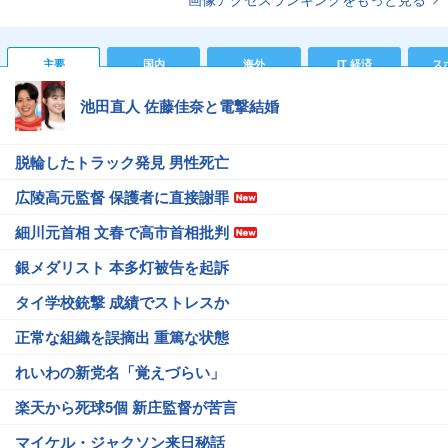
主要
国内
海外
IT 経済
ス
池田直人 佐藤佳奈と電撃結婚
脱輪したトラック発見 男性死亡
広陵高元監督 保護者に直接謝罪
細川元首相 文春で高市首相批判
銀メダリスト 本多灯被告を起訴
タイ学校銃撃 成績でストレスか
正常な組織を誤摘出 重篤な状態
れいわの新党名「覚えづらい」
楽天から死球5個 新庄監督が苦言
マイケル・ジャクソン来日秘話