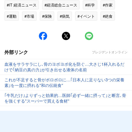
#IT 経済ニュース
#経済総合ニュース
#科学
#作家
#運動
#市場
#保険
#病気
#イベント
#絶食
#ボディビルダー
外部リンク
プレジデントオンライン
血液をサラサラにし､骨のヨボヨボ化を防ぐ…大さじ1杯入れるだ
けで｢納豆の真の力｣が引き出せる液体の名前
これが不足すると骨がボロボロに…｢日本人に足りない3つの栄養
素｣を一度に摂れる"和の伝統食"
｢牛乳だけ｣よりずっと効果的…医師｢必ず一緒に摂って｣と断言､骨
を強くする"スーパーで買える食材"