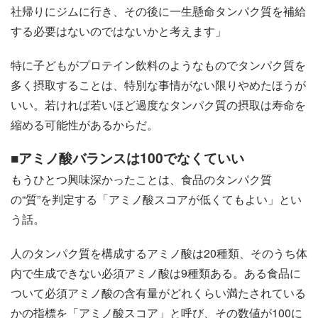
社帰りにジムに行き、その後に一生懸命タンパク質を補給
する必要はないのではないかと考えます」
特に子どもがプロテイン飲料のようなものでタンパク質を
多く摂取することは、特別な事情がない限りやめたほうが
いい。若ければ若いほど過度なタンパク質の摂取は寿命を
縮める可能性があるからだ。
■アミノ酸バランスは100でなくていい
もうひとつ興味深かったことは、食品のタンパク質
の“質”を判定する「アミノ酸スコアが低くてもよい」とい
う話。
人のタンパク質を構成するアミノ酸は20種類、そのうち体
内で生成できない必須アミノ酸は9種類ある。ある食品に
ついて必須アミノ酸の含有量がどれくらい満たされている
かの指標を「アミノ酸スコア」と呼び、その数値が100に