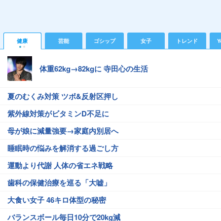
健康
芸能
ゴシップ
女子
トレンド
Y
体重62kg→82kgに 寺田心の生活
夏のむくみ対策 ツボ&反射区押し
紫外線対策がビタミンD不足に
母が娘に減量強要→家庭内別居へ
睡眠時の悩みを解消する過ごし方
運動より代謝 人体の省エネ戦略
歯科の保健治療を巡る「大嘘」
大食い女子 46キロ体型の秘密
バランスボール毎日10分で20kg減