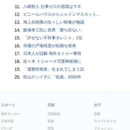
11.
八嶋智人 仕事ゼロの原因はマネ
12.
ビニールハウスからシャインマスカット約200房を盗んだ疑い ネットで販売か 無職の男（42）逮捕 岡山県警
13.
海上自衛隊の生々しい映像が物議
14.
飯塚幸三氏に長男「勝ち目ない」
15.
「許せない不祥事タレント」1位
16.
俳優の戸塚純貴が結婚を発表
17.
日本人が誤解 海外タトゥー事情
18.
佐々木 ドジャース守護神候補に
19.
「避難所格差」生まれてしまう訳
20.
松山ケンイチに「叱責」3000件
スポーツ
芸能
女子
海外サッカー
芸能総合
恋愛
日本代表
音楽
ライフスタイル
Jリーグ
韓流
ファッション