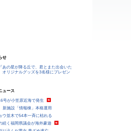
らせ
『あの星が降る丘で、君とまた出会いた
』オリジナルグッズを3名様にプレゼン
ニュース
16号が小笠原近海で発生
K、新施設「情報棟」本格運用
ョウ並木で54本一斉に枯れる
の続く福岡県議会が海外豪遊
割り込んだ男女 青ざめ逃亡