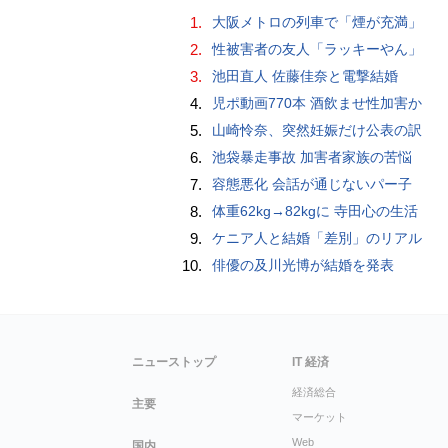
1.
大阪メトロの列車で「煙が充満」
2.
性被害者の友人「ラッキーやん」
3.
池田直人 佐藤佳奈と電撃結婚
4.
児ポ動画770本 酒飲ませ性加害か
5.
山崎怜奈、突然妊娠だけ公表の訳
6.
池袋暴走事故 加害者家族の苦悩
7.
容態悪化 会話が通じないパー子
8.
体重62kg→82kgに 寺田心の生活
9.
ケニア人と結婚「差別」のリアル
10.
俳優の及川光博が結婚を発表
ニューストップ
IT 経済
経済総合
主要
マーケット
Web
国内