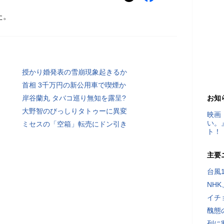
た。
授かり婚発表の雪崩現象起きるか
首相 3千万円の新公用車で喫煙か
岸谷蘭丸 タバコ巡り無知を露呈?
お知
大野智のびっしりタトゥーに異変
映画
い。
ミセスの「空箱」転売にドン引き
ト！
主要
台風
NH
イチ
醜態
列に