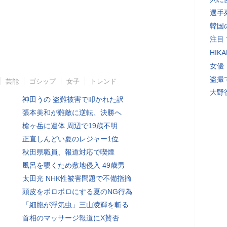
選手
韓国
注目
HI
女優
盗撮
芸能
ゴシップ
女子
トレンド
大野
神田うの 盗難被害で叩かれた訳
張本美和が難敵に逆転、決勝へ
槍ヶ岳に遺体 周辺で19歳不明
正直しんどい夏のレジャー1位
秋田県職員、報道対応で喫煙
風呂を覗くため敷地侵入 49歳男
太田光 NHK性被害問題で不備指摘
頭皮をボロボロにする夏のNG行為
「細胞が浮気虫」三山凌輝を斬る
首相のマッサージ報道にX賛否