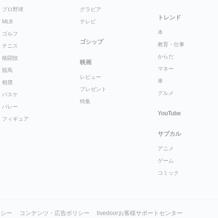
プロ野球
グラビア
トレンド
MLB
テレビ
本
ゴルフ
ゴシップ
教育・仕事
テニス
からだ
格闘技
映画
マネー
競馬
レビュー
車
相撲
プレゼント
グルメ
バスケ
特集
バレー
YouTube
フィギュア
サブカル
アニメ
ゲーム
コミック
リシー
コンテンツ・広告ポリシー
livedoorお客様サポートセンター