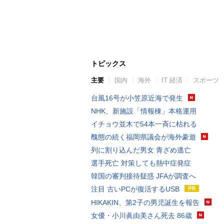
トピックス
主要
国内
海外
IT 経済
スポーツ
台風16号が小笠原近海で発生
NHK、新施設「情報棟」本格運用
イチョウ並木で54本一斉に枯れる
醜態の続く福岡県議会が海外豪遊
列に割り込んだ男女 青ざめ逃亡
選手死亡 対策しても熱中症発症
韓国の審判接待疑惑 JFAが調査へ
注目 古いPCが復活するUSB
HIKAKIN、第2子の男児誕生を報告
女優・小川眞由美さん死去 86歳