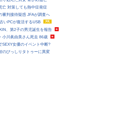
死亡 対策しても熱中症発症
の審判接待疑惑 JFAが調査へ
 古いPCが復活するUSB
KAKIN、第2子の男児誕生を報告
・小川眞由美さん死去 86歳
でSEXY女優のイベント中断?
智のびっしりタトゥーに異変