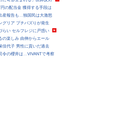
万円の配当金 獲得する手段は
出産報告も…独国民は大激怒
ングリア プチバズりが発生
づらい セルフレジに戸惑い
るの楽しみ 由伸からエール
保佳代子 男性に貢いだ過去
司令の櫻井は…VIVANTで考察