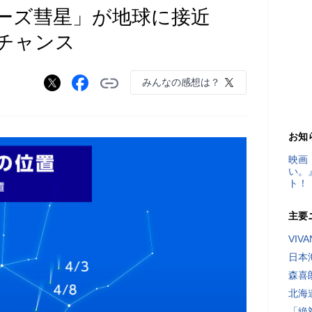
ーズ彗星」が地球に接近
測チャンス
みんなの感想は？
お知
映画
い。
ト！
主要
VI
日本
森喜
北海
「絶