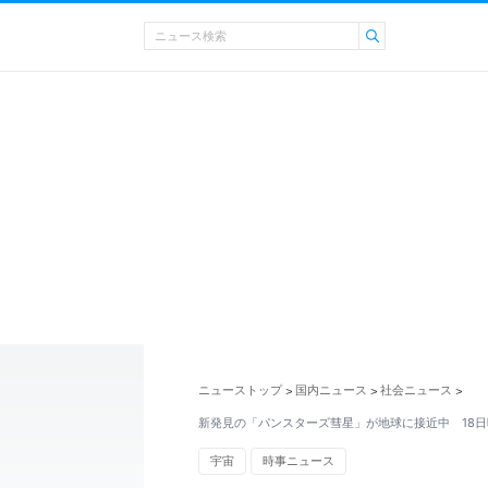
ニューストップ
国内ニュース
社会ニュース
>
>
>
新発見の「パンスターズ彗星」が地球に接近中 18
宇宙
時事ニュース