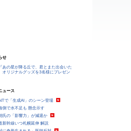
らせ
『あの星が降る丘で、君とまた出会いた
』オリジナルグッズを3名様にプレゼン
ニュース
VANTで「生成AI」のシーン登場
海側で水不足も 懸念示す
朗氏の「影響力」が減退か
道新幹線いつ札幌延伸 解説
対に奇形生まれる」医師反対