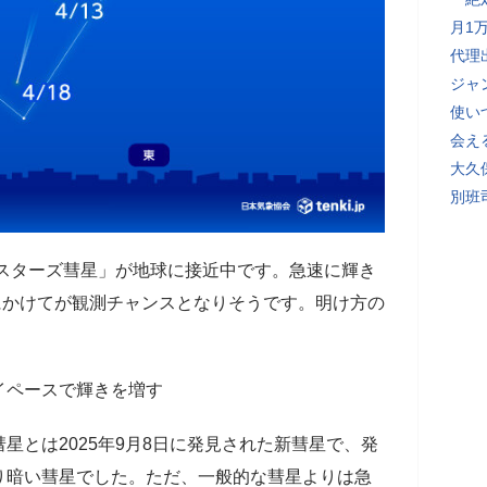
月1
代理
ジャ
使い
会え
大久
別班
ンスターズ彗星」が地球に接近中です。急速に輝き
頃にかけてが観測チャンスとなりそうです。明け方の
イペースで輝きを増す
星とは2025年9月8日に発見された新彗星で、発
り暗い彗星でした。ただ、一般的な彗星よりは急