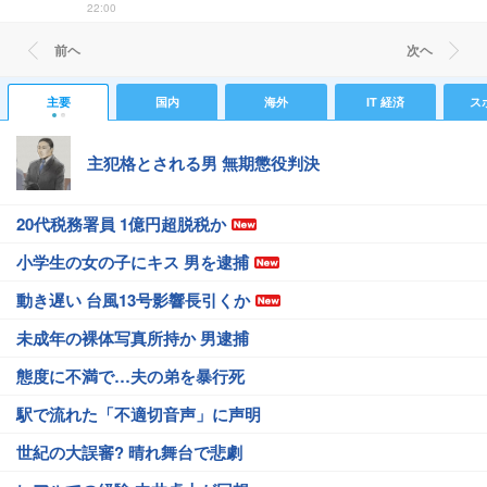
22:00
前ヘ
次ヘ
主要
国内
海外
IT 経済
ス
主犯格とされる男 無期懲役判決
20代税務署員 1億円超脱税か
小学生の女の子にキス 男を逮捕
動き遅い 台風13号影響長引くか
未成年の裸体写真所持か 男逮捕
態度に不満で…夫の弟を暴行死
駅で流れた「不適切音声」に声明
世紀の大誤審? 晴れ舞台で悲劇