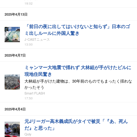
19:02
2025年4月13日
「前日の夜に出してはいけないと知らず」日本のゴ
ミ出しルールに外国人驚き
J-CASTニュース
13:00
2025年4月7日
ミャンマー大地震で揺れず 大林組が手がけたビルに
現地住民驚き
大林組が手がけた建物は、30年前のものでもまったく揺れな
かったそう
Smart FLASH
17:50
2025年4月4日
元Jリーガー高木義成氏がタイで被災「『あ、死ん
だ』と思った」
Qoly