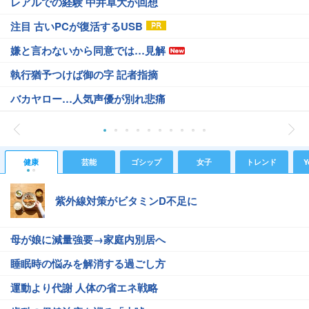
レアルでの経験 中井卓大が回想
注目 古いPCが復活するUSB
嫌と言わないから同意では…見解
執行猶予つけば御の字 記者指摘
バカヤロー…人気声優が別れ悲痛
健康
芸能
ゴシップ
女子
トレンド
Y
紫外線対策がビタミンD不足に
母が娘に減量強要→家庭内別居へ
睡眠時の悩みを解消する過ごし方
運動より代謝 人体の省エネ戦略