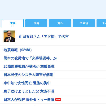
主要
国内
海外
IT 経済
ス
山田五郎さん「アド街」で名言
地震速報（02:58）
熊本の被災地で「火事場泥棒」か
25歳国税職員が脱税か 懲戒免職
日本郵便のシステム障害が解消
車中泊で女性死亡 遺族の胸中
息子助けようとした父 意識不明
日本人が誤解 海外タトゥー事情