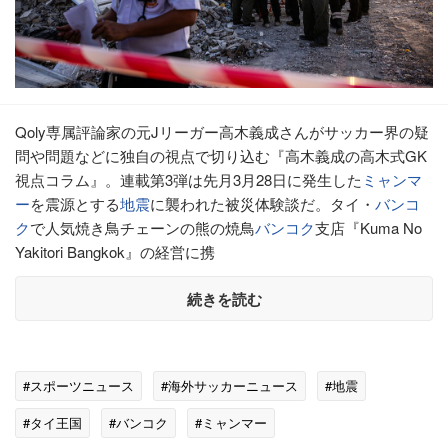
Qoly専属評論家の元Jリーガー高木義成さんがサッカー界の疑
問や問題などに独自の視点で切り込む『高木義成の高木式GK
視点コラム』。連載第3弾は先月3月28日に発生した
ミャンマ
ー
を震源とする
地震
に襲われた被災体験談だ。タイ・
バンコ
ク
で人気焼き鳥チェーンの熊の焼鳥
バンコク
支店『Kuma No
Yakitori Bangkok』の経営に携
続きを読む
#スポーツニュース
#海外サッカーニュース
#地震
#タイ王国
#バンコク
#ミャンマー