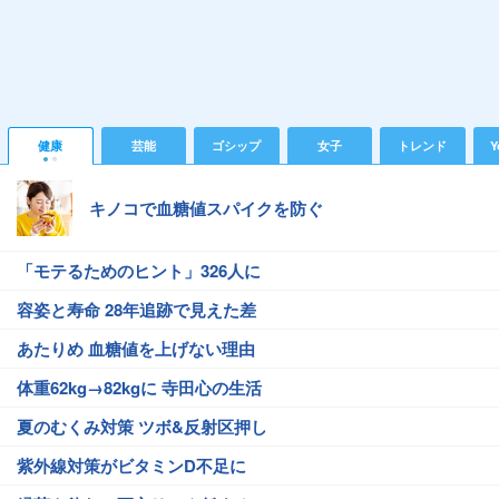
健康
芸能
ゴシップ
女子
トレンド
Y
キノコで血糖値スパイクを防ぐ
「モテるためのヒント」326人に
容姿と寿命 28年追跡で見えた差
あたりめ 血糖値を上げない理由
体重62kg→82kgに 寺田心の生活
夏のむくみ対策 ツボ&反射区押し
紫外線対策がビタミンD不足に