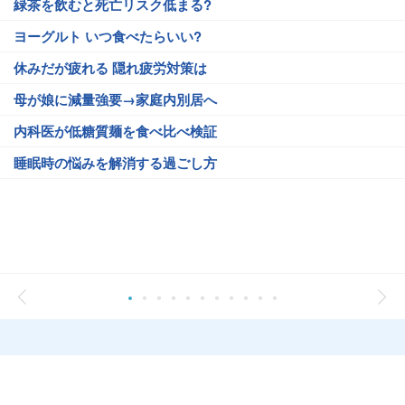
緑茶を飲むと死亡リスク低まる?
ヨーグルト いつ食べたらいい?
休みだが疲れる 隠れ疲労対策は
母が娘に減量強要→家庭内別居へ
内科医が低糖質麺を食べ比べ検証
睡眠時の悩みを解消する過ごし方