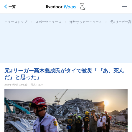
一覧
>
>
>
元Jリーガー
ニューストップ
スポーツニュース
海外サッカーニュース
元Jリーガー高木義成氏がタイで被災「『あ、死ん
だ』と思った」
2025年4月4日 22時0分
写真：Qoly