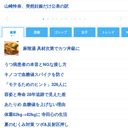
山崎怜奈、突然妊娠だけ公表の訳
健康
芸能
ゴシップ
女子
トレンド
Y
麻辣湯 具材次第でカツ丼級に
うつ病患者の本音とNGな接し方
キノコで血糖値スパイクを防ぐ
「モテるためのヒント」326人に
容姿と寿命 28年追跡で見えた差
あたりめ 血糖値を上げない理由
体重62kg→82kgに 寺田心の生活
夏のむくみ対策 ツボ&反射区押し