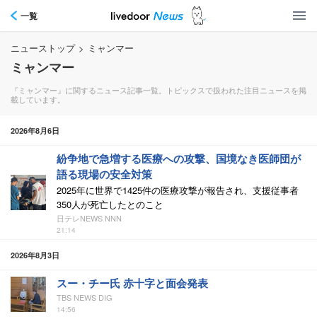
一覧
ニューストップ
>
ミャンマー
ミャンマー
『ミャンマー』に関するニュース記事一覧。トピックスで扱われた注目ニュースを掲
載しています。
2026年8月6日
紛争地で急増する医療への攻撃、国境なき医師団が
語る現場の安全対策
2025年に世界で1425件の医療攻撃が報告され、支援従事者
350人が死亡したとのこと
日テレNEWS NNN
21:14
2026年8月3日
スー・チー氏 赤十字と面会発表
TBS NEWS DIG
14:56