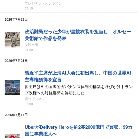
プレジデントオンライン
07:15
2026年7月23日
政治難民だった少年が皇族衣装を担当し、オルセー
美術館で作品を発表
女性自身
06:00
2026年7月21日
習近平主席が上海AI大会に初出席し、中国の世界AI
主導権獲得を宣言
習主席はAIの国際的ガバナンス体制の構築を呼びかけトラン
プ政権への対抗姿勢を鮮明にした
現代ビジネス
07:00
2026年7月17日
UberがDelivery Heroを約2兆2000億円で買収、99カ
国に事業拡大へ