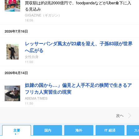
買収額は約2兆2000億円で、foodpandaなどがUber傘下に入
る見込み
GIGAZINE（ギガジン）
18:06
2026年7月16日
レッサーパンダ風太が23歳を迎え、子孫83頭が世界
へ広がる
女性自身
11:00
2026年6月14日
奴隷の国から…」偏見と人手不足の狭間で生きるア
フリカ人実習生の現実
ABEMA TIMES
11:50
次ヘ
主要
国内
海外
IT 経済
ス