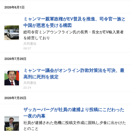
2026年8月1日
ミャンマー親軍政権がEV普及を推進、司令官一族と
中国が恩恵を受ける構図
総司令官ミンアウンフライン氏の長男・長女がEV輸入業者
を経営しており
共同通信
08:07
2026年7月29日
ミャンマー議会がオンライン詐欺対策法を可決、最
高刑に死刑を規定
共同通信
22:24
2026年7月25日
ザッカーバーグが社員の逮捕より投稿にこだわった
一夜の内幕
社員が逮捕された危機に投稿文作成に固執し夕食に出かけた
とのこと