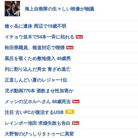
海上自衛隊の生々しい映像が物議
槍ヶ岳に遺体 周辺で19歳不明
イチョウ並木で54本一斉に枯れる
秋田県職員、報道対応で喫煙
風呂を覗くため敷地侵入 49歳男
列に割り込んだ男女 青ざめ逃亡
正直しんどい夏のレジャー1位
児ポ動画770本 酒飲ませ性加害か
メッシの父ホルヘさん 68歳死去
注目 古いPCが復活するUSB
レインボー池田 求婚失敗も告白
大野智のびっしりタトゥーに異変