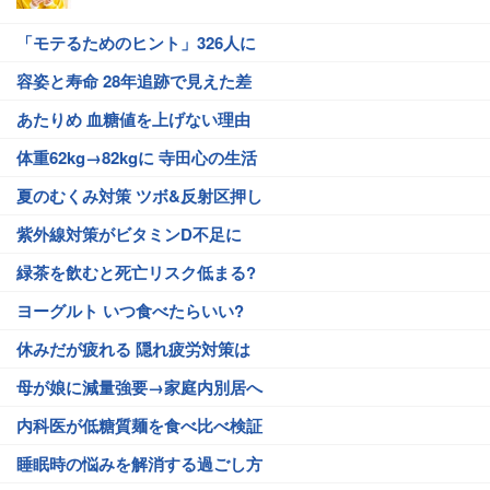
「モテるためのヒント」326人に
容姿と寿命 28年追跡で見えた差
あたりめ 血糖値を上げない理由
体重62kg→82kgに 寺田心の生活
夏のむくみ対策 ツボ&反射区押し
紫外線対策がビタミンD不足に
緑茶を飲むと死亡リスク低まる?
ヨーグルト いつ食べたらいい?
休みだが疲れる 隠れ疲労対策は
母が娘に減量強要→家庭内別居へ
内科医が低糖質麺を食べ比べ検証
睡眠時の悩みを解消する過ごし方