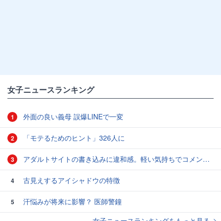
女子ニュースランキング
外面の良い義母 誤爆LINEで一変
1
「モテるためのヒント」326人に
2
アダルトサイトの書き込みに違和感。軽い気持ちでコメントしてみると…／近畿地方のある場所について（1）
3
古見えするアイシャドウの特徴
4
汗悩みが将来に影響？ 医師警鐘
5
女子ニュースランキングをもっと見る