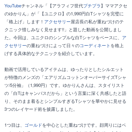
YouTube
チャンネル「【アラフィフ世代
プチプラ
】ママアクセ
のゆかりん」が「【ユニクロ】の1,990円白Tシャツを完璧に
「格上げ」します！
アクセサリー
屋店長の私が重ねづけのテ
クニック惜しみなく見せます!!」と題した動画を公開しまし
た。今回は、ユニクロのシンプルな白Tシャツをベースに、
ア
クセサリー
の重ねづけによって日々の
コーディネート
を格上
げする具体的なテクニックを紹介しています。
動画で活用しているアイテムは、ゆったりとしたシルエット
が特徴のメンズの「エアリズムコットンオーバーサイズTシャ
ツ/5分袖」（1,990円）です。ゆかりんさんは、スタイリスト
の「白Tはキャンバスだから」という言葉に深く共感したと語
り、そのまま着るとシンプルすぎるTシャツを華やかに見せる
3つのレイヤード術を披露しました。
1つ目は、
ゴールド
を中心とした重ねづけです。顔周りにはベ