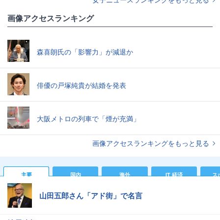
画像アクセスランキング
森喜朗氏の「影響力」が減退か
俳優の戸塚純貴が結婚を発表
大阪メトロの列車で「煙が充満」
画像アクセスランキングをもっと見る
主要
国内
海外
IT 経済
ス
山田五郎さん「アド街」で名言