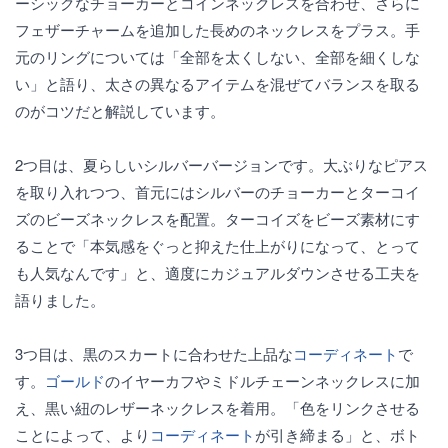
ーシックなチョーカーとコインネックレスを合わせ、さらに
フェザーチャームを追加した長めのネックレスをプラス。手
元のリングについては「全部を太くしない、全部を細くしな
い」と語り、太さの異なるアイテムを混ぜてバランスを取る
のがコツだと解説しています。
2つ目は、夏らしいシルバーバージョンです。大ぶりなピアス
を取り入れつつ、首元にはシルバーのチョーカーとターコイ
ズのビーズネックレスを配置。ターコイズをビーズ素材にす
ることで「本気感をぐっと抑えた仕上がりになって、とって
も人気なんです」と、適度にカジュアルダウンさせる工夫を
語りました。
3つ目は、黒のスカートに合わせた上品な
コーディネート
で
す。
ゴールド
のイヤーカフやミドルチェーンネックレスに加
え、黒い紐のレザーネックレスを着用。「色をリンクさせる
ことによって、より
コーディネート
が引き締まる」と、ボト