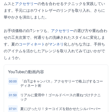
ムスと
アクセサリー
の色を合わせるテクニックを実践してい
ます。手元にはホワイトレザーのリングを取り入れ、さらに
華やかさを演出しました。
お手頃価格の白Tシャツも、
アクセサリー
の選び方や重ね合わ
せの工夫次第で、何通りもの洗練されたスタイルに変化しま
す。夏の
コーディネート
が
マンネリ
化しがちな方は、手持ち
のアイテムを活かしたアレンジを取り入れてみてはいかがで
しょうか。
YouTubeの動画内容
「白Tはキャンバス」アクセサリーで格上げするコー
00:00
ディネート術
リアルに愛用中！ゴールドベースの重ねづけテクニ
01:50
ック
夏にぴったり！ターコイズを効かせたシルバーバー
07:01