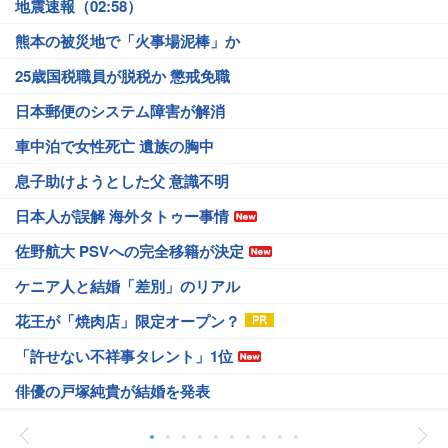
地震速報（02:58）
熊本の被災地で「火事場泥棒」か
25歳国税職員が脱税か 懲戒免職
日本郵便のシステム障害が解消
車中泊で女性死亡 遺族の胸中
息子助けようとした父 意識不明
日本人が誤解 海外タトゥー事情
佐野航大 PSVへの完全移籍が決定
ケニア人と結婚「差別」のリアル
花王が「焼肉店」限定オープン？
「許せない不祥事タレント」1位
俳優の戸塚純貴が結婚を発表