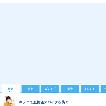
健康
芸能
ゴシップ
女子
トレンド
Y
キノコで血糖値スパイクを防ぐ