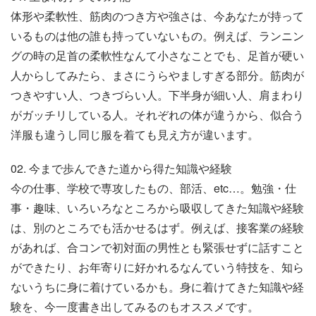
体形や柔軟性、筋肉のつき方や強さは、今あなたが持って
いるものは他の誰も持っていないもの。例えば、ランニン
グの時の足首の柔軟性なんて小さなことでも、足首が硬い
人からしてみたら、まさにうらやましすぎる部分。筋肉が
つきやすい人、つきづらい人。下半身が細い人、肩まわり
がガッチリしている人。それぞれの体が違うから、似合う
洋服も違うし同じ服を着ても見え方が違います。
02. 今まで歩んできた道から得た知識や経験
今の仕事、学校で専攻したもの、部活、etc…。勉強・仕
事・趣味、いろいろなところから吸収してきた知識や経験
は、別のところでも活かせるはず。例えば、接客業の経験
があれば、合コンで初対面の男性とも緊張せずに話すこと
ができたり、お年寄りに好かれるなんていう特技を、知ら
ないうちに身に着けているかも。身に着けてきた知識や経
験を、今一度書き出してみるのもオススメです。