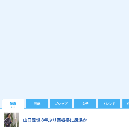
健康
芸能
ゴシップ
女子
トレンド
Y
山口達也 8年ぶり楽器姿に感涙か