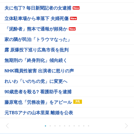
夫に包丁? 毎日新聞記者の女逮捕
立体駐車場から車落下 夫婦死傷
「泥酔者」熊本で通報が頻発か
家の隣が民泊「トラウマなった」
露 原爆投下巡り広島市長を批判
無期刑の「終身刑化」傾向続く
NHK職員性被害 出演者に怒りの声
れいわ「いのちの党」に変更へ
90歳患者を殴る? 看護助手を逮捕
藤原竜也「労務改善」をアピール
元TBSアナの山本里菜 離婚を公表