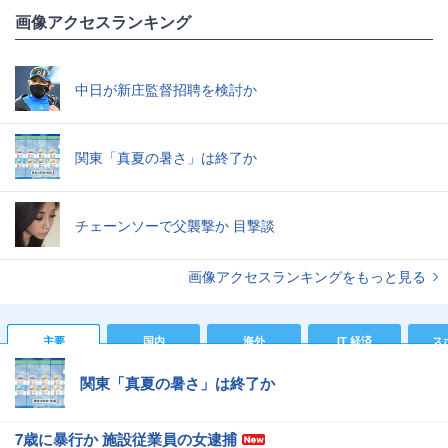
画像アクセスランキング
中日が新庄監督招聘を検討か
関東「真夏の暑さ」は終了か
チェーンソーで父襲撃か 目撃談
画像アクセスランキングをもっと見る
主要
国内
海外
IT 経済
ス
関東「真夏の暑さ」は終了か
7歳に暴行か 施設従業員の女逮捕