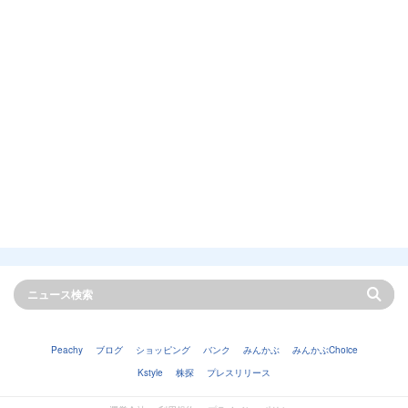
Peachy
ブログ
ショッピング
バンク
みんかぶ
みんかぶChoice
Kstyle
株探
プレスリリース