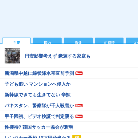
主要
国内
海外
IT 経済
ス
円安影響考えず 豪遊する家庭も
新潟県中越に線状降水帯直前予測
子ども追い マンションへ侵入か
新幹線できても生きてない 辛辣
パキスタン、警察隊が千人殺害か
甲子園初、ビデオ検証で判定覆る
性接待? 韓国サッカー協会が釈明
レンタカー予約 10万円分当たる