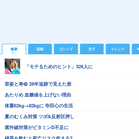
健康
芸能
ゴシップ
女子
トレンド
Y
「モテるためのヒント」326人に
容姿と寿命 28年追跡で見えた差
あたりめ 血糖値を上げない理由
体重62kg→82kgに 寺田心の生活
夏のむくみ対策 ツボ&反射区押し
紫外線対策がビタミンD不足に
緑茶を飲むと死亡リスク低まる?