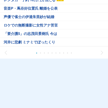
音楽P・蔦谷好位置氏 離婚を公表
声優で雀士の伊達朱里紗が結婚
ロケでの無断撮影に女性アナ苦言
「要介護5」の志茂田景樹氏 今は
河井に悲劇 ミナミでぼったくり