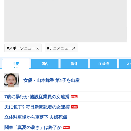
末綱は試合を振り返って「北京五輪が終わっての初戦。メチャクチャ緊張した。試合の中盤
（第１セットの１１点目）にあった長いラリーでポイントを奪えた。それをキッカケに体が
動くようになった」と試合中に味わった変化を説明する場面も。 （Photo by Seiji
NOHARA） [2008年9月18日、東京体育館（日本）] ■関連リンク ・
“特別扱い”になったスエ
マエ、「期待される選手になったのはウレシイ」
－ livedoor スポーツ
記事へ戻る
#スポーツニュース
#テニスニュース
主要
国内
海外
IT 経済
ス
女優・山本舞香 第1子を出産
7歳に暴行か 施設従業員の女逮捕
夫に包丁? 毎日新聞記者の女逮捕
立体駐車場から車落下 夫婦死傷
関東「真夏の暑さ」は終了か