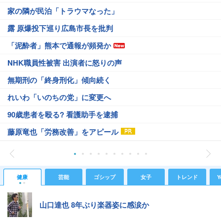
家の隣が民泊「トラウマなった」
露 原爆投下巡り広島市長を批判
「泥酔者」熊本で通報が頻発か
NHK職員性被害 出演者に怒りの声
無期刑の「終身刑化」傾向続く
れいわ「いのちの党」に変更へ
90歳患者を殴る? 看護助手を逮捕
藤原竜也「労務改善」をアピール
健康
芸能
ゴシップ
女子
トレンド
Y
山口達也 8年ぶり楽器姿に感涙か