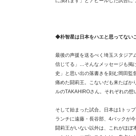
に潰れます」とアピールした試合に
◆朴智星は日本をハエと思ってない
最後の声援を送るべく埼玉スタジアム
信じてる」…そんなメッセージも掲
史」と思い出の落書きを刻む岡田監
痛めた闘莉王。こないだも来たばか
ルのTAKAHIROさん。それぞれの
そして始まった試合。日本は1トップ
ランチに遠藤・長谷部、4バックが今
闘莉王がいない以外は、これがほぼ