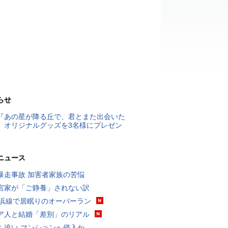
らせ
『あの星が降る丘で、君とまた出会いた
』オリジナルグッズを3名様にプレゼン
ニュース
暴走事故 加害者家族の苦悩
宮家が「ご静養」されない訳
横浜線で居眠りのオーバーラン
ア人と結婚「差別」のリアル
も追い マンションへ侵入か