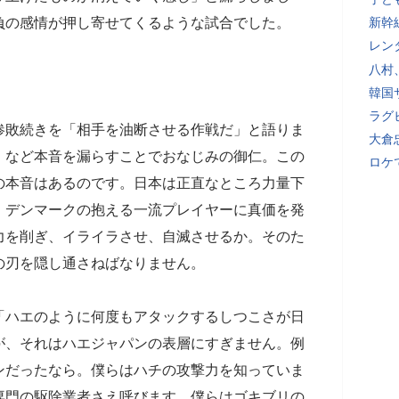
負の感情が押し寄せてくるような試合でした。
新幹
レン
八村
。
韓国
ラグ
惨敗続きを「相手を油断させる作戦だ」と語りま
大倉
」など本音を漏らすことでおなじみの御仁。この
ロケ
の本音はあるのです。日本は正直なところ力量下
・デンマークの抱える一流プレイヤーに真価を発
力を削ぎ、イライラさせ、自滅させるか。そのた
の刃を隠し通さねばなりません。
「ハエのように何度もアタックするしつこさが日
が、それはハエジャパンの表層にすぎません。例
ンだったなら。僕らはハチの攻撃力を知っていま
専門の駆除業者さえ呼びます。僕らはゴキブリの