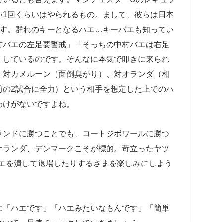
ゃ1回くらいはやられるもの。まして、彼らは日本
ます。群れのキーとなるハエ…キーバエも知ってい
村バエの左足要警戒」「そっちの中村バエは右足
くしているのです。そんなに本気で叩きに来られ
。対カメルーン（面倒臭がり）、対オランダ（相
前の2試合に全力）という相手を想定した上でのハ
わけがないですよね。
ランドに勝つことでも、コートジボワールに勝つ
オランダ、デンマークこそが標的。苛立ったヤツ
ハエを潰して退場したりするさまを楽しみにしよう
に「ハエです」「ハエみたいなもんです」「簡単