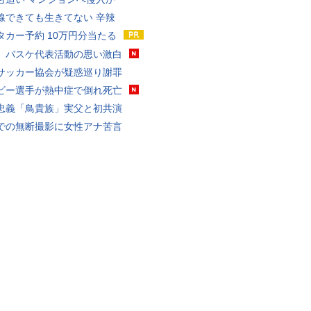
線できても生きてない 辛辣
タカー予約 10万円分当たる
、バスケ代表活動の思い激白
サッカー協会が疑惑巡り謝罪
ビー選手が熱中症で倒れ死亡
忠義「鳥貴族」実父と初共演
での無断撮影に女性アナ苦言