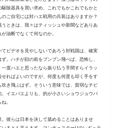
の駆除器具を買い求め、これでもかこれでもかと
んのご自宅には対ハエ戦用の兵装はありますか？
戦うときは、我々はティッシュや新聞などありあ
れが油断でなくて何なのか。
いてビデオを見やしないであろう対戦国は、確実
はず。ハチが顔の前をブンブン飛べば、恐怖し、
、一度ハエと思ったなら振り払う手間すらイラッ
殺せればよいのですが、何度も何度も叩く手をす
も吹き飛ぶはず。そういう意味では、貧弱なチビ
的。イエバエよりも、的が小さいショウジョウバ
らね。
果。彼らは日本を決して舐めることはありませ
ているとも言えます。マンチェスターUのレギュラ