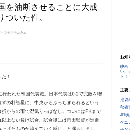
国を油断させることに大成
りついた件。
者～フモフモコラム
お知
映画
い。
した！
ト！
主要
に行われた韓国代表戦。日本代表は0-2で完敗を喫
池袋
はずの朴智星に、中央からぶっちぎられるという
秋篠
は折からの雨で湿気りっぱなし。ついにはPKまで
JR
れ以上ない負け試合。試合後には岡田監督が進退
ケニ
み上げたものが消えていく感じ」と漏らしまし
子ど