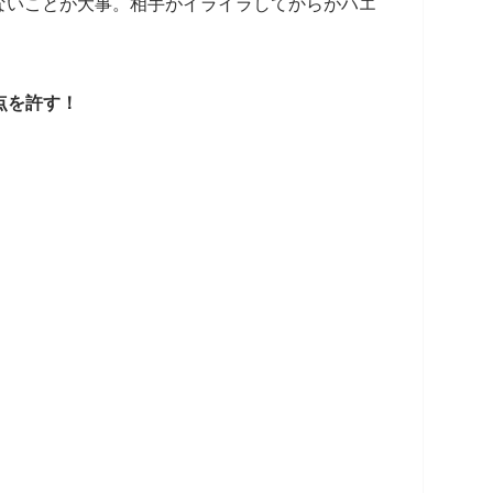
ないことが大事。相手がイライラしてからがハエ
。
点を許す！