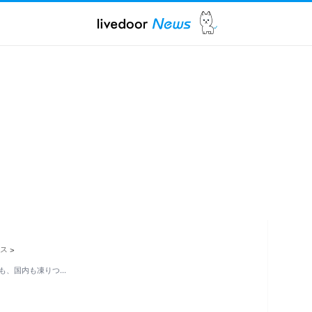
ス
>
も、国内も凍りつ…