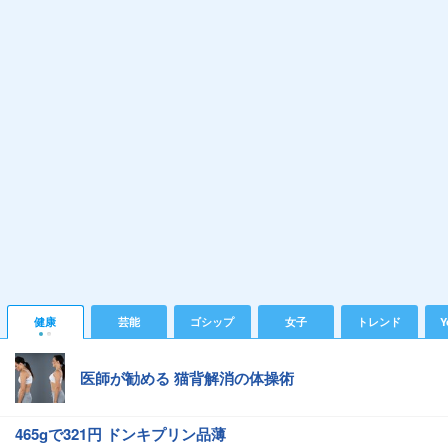
健康
芸能
ゴシップ
女子
トレンド
Y
医師が勧める 猫背解消の体操術
465gで321円 ドンキプリン品薄