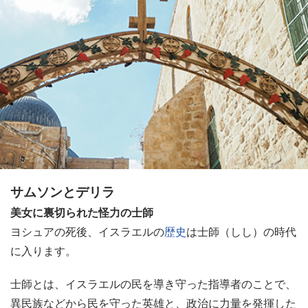
サムソンとデリラ
美女に裏切られた怪力の士師
ヨシュアの死後、イスラエルの
歴史
は士師（しし）の時代
に入ります。
士師とは、イスラエルの民を導き守った指導者のことで、
異民族などから民を守った英雄と、政治に力量を発揮した