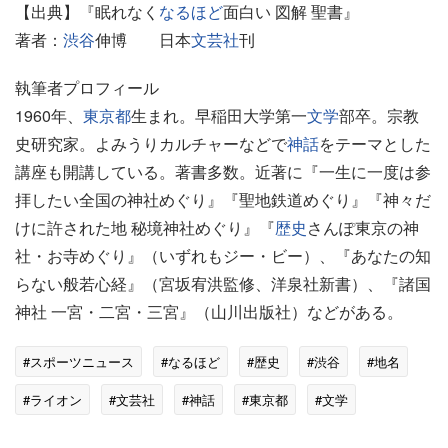
【出典】『眠れなく
なるほど
面白い 図解 聖書』
著者：
渋谷
伸博 日本
文芸社
刊
執筆者プロフィール
1960年、
東京都
生まれ。早稲田大学第一
文学
部卒。宗教
史研究家。よみうりカルチャーなどで
神話
をテーマとした
講座も開講している。著書多数。近著に『一生に一度は参
拝したい全国の神社めぐり』『聖地鉄道めぐり』『神々だ
けに許された地 秘境神社めぐり』『
歴史
さんぽ東京の神
社・お寺めぐり』（いずれもジー・ビー）、『あなたの知
らない般若心経』（宮坂宥洪監修、洋泉社新書）、『諸国
神社 一宮・二宮・三宮』（山川出版社）などがある。
#スポーツニュース
#なるほど
#歴史
#渋谷
#地名
#ライオン
#文芸社
#神話
#東京都
#文学