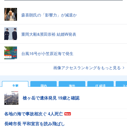
森喜朗氏の「影響力」が減退か
重岡大毅&濱田崇裕 結婚W発表
台風16号が小笠原近海で発生
画像アクセスランキングをもっと見る
主要
国内
海外
IT 経済
ス
槍ヶ岳で遺体発見 19歳と確認
各地の海で事故相次ぐ 4人死亡
長崎市長 平和宣言を読み飛ばし