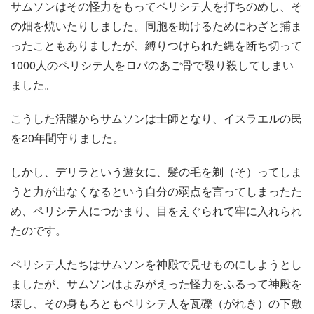
サムソンはその怪力をもってペリシテ人を打ちのめし、そ
の畑を焼いたりしました。同胞を助けるためにわざと捕ま
ったこともありましたが、縛りつけられた縄を断ち切って
1000人のペリシテ人をロバのあご骨で殴り殺してしまい
ました。
こうした活躍からサムソンは士師となり、イスラエルの民
を20年間守りました。
しかし、デリラという遊女に、髪の毛を剃（そ）ってしま
うと力が出なくなるという自分の弱点を言ってしまったた
め、ペリシテ人につかまり、目をえぐられて牢に入れられ
たのです。
ペリシテ人たちはサムソンを神殿で見せものにしようとし
ましたが、サムソンはよみがえった怪力をふるって神殿を
壊し、その身もろともペリシテ人を瓦礫（がれき）の下敷