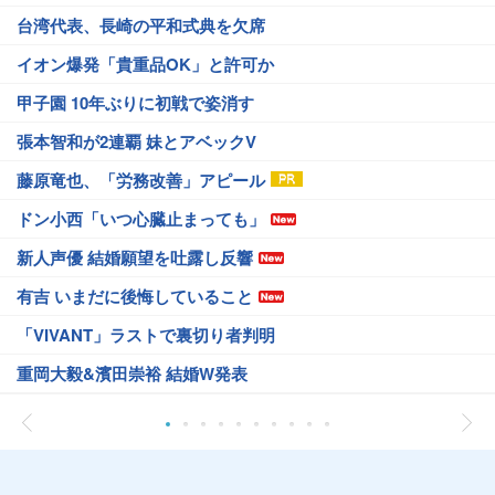
台湾代表、長崎の平和式典を欠席
イオン爆発「貴重品OK」と許可か
甲子園 10年ぶりに初戦で姿消す
張本智和が2連覇 妹とアベックV
藤原竜也、「労務改善」アピール
ドン小西「いつ心臓止まっても」
新人声優 結婚願望を吐露し反響
有吉 いまだに後悔していること
「VIVANT」ラストで裏切り者判明
重岡大毅&濱田崇裕 結婚W発表