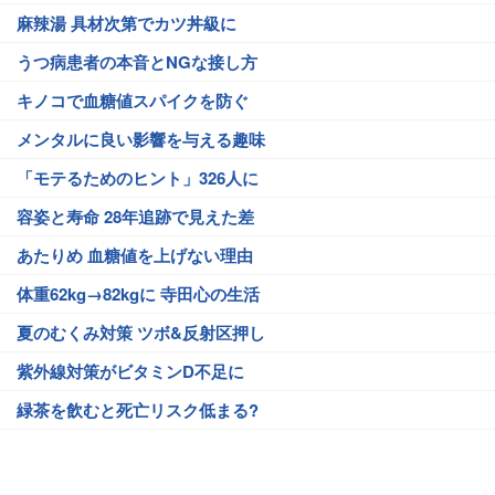
麻辣湯 具材次第でカツ丼級に
うつ病患者の本音とNGな接し方
キノコで血糖値スパイクを防ぐ
メンタルに良い影響を与える趣味
「モテるためのヒント」326人に
容姿と寿命 28年追跡で見えた差
あたりめ 血糖値を上げない理由
体重62kg→82kgに 寺田心の生活
夏のむくみ対策 ツボ&反射区押し
紫外線対策がビタミンD不足に
緑茶を飲むと死亡リスク低まる?