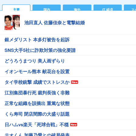
主要
国内
海外
IT 経済
ス
池田直人 佐藤佳奈と電撃結婚
銀メダリスト 本多灯被告を起訴
SNS大手5社に詐欺対策の強化要請
どうろうまつり 美人画ずらり
イオンモール熊本 献花台を設置
タイ学校銃撃 成績でストレスか
江別集団暴行死 裁判長強く非難
正常な組織を誤摘出 重篤な状態
くら寿司 閉店間際の大盛り話題
日ハムvs楽天「死球合戦」不穏
テオくん 加藤乃愛との破局発表