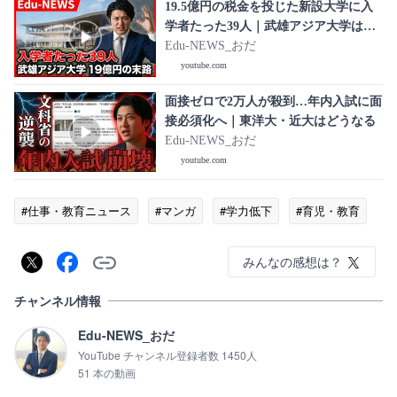
19.5億円の税金を投じた新設大学に入
学者たった39人｜武雄アジア大学はな
ぜ失敗したのか
Edu-NEWS_おだ
youtube.com
面接ゼロで2万人が殺到…年内入試に面
接必須化へ｜東洋大・近大はどうなる
Edu-NEWS_おだ
youtube.com
#仕事・教育ニュース
#マンガ
#学力低下
#育児・教育
みんなの感想は？
チャンネル情報
Edu-NEWS_おだ
YouTube チャンネル登録者数 1450人
51 本の動画