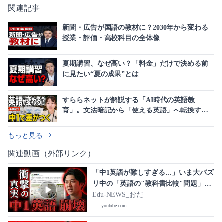
関連記事
新聞・広告が国語の教材に？2030年から変わる
授業・評価・高校科目の全体像
夏期講習、なぜ高い？「料金」だけで決める前
に見たい“夏の成果”とは
すららネットが解説する「AI時代の英語教
育」。文法暗記から「使える英語」へ転換する
次期指導要領の全貌
もっと見る
関連動画（外部リンク）
「中1英語が難しすぎる…」いま大バズ
リ中の「英語の"教科書比較"問題」を
徹底検証
Edu-NEWS_おだ
youtube.com