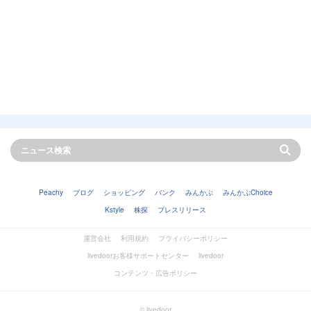
Peachy
ブログ
ショッピング
バンク
みんかぶ
みんかぶChoice
Kstyle
株探
プレスリリース
運営会社
利用規約
プライバシーポリシー
livedoorお客様サポートセンター
livedoor
コンテンツ・広告ポリシー
© livedoor