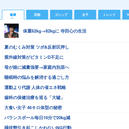
健康
芸能
ゴシップ
女子
トレンド
Y
体重62kg→82kgに 寺田心の生活
夏のむくみ対策 ツボ&反射区押し
紫外線対策がビタミンD不足に
母が娘に減量強要→家庭内別居へ
睡眠時の悩みを解消する過ごし方
運動より代謝 人体の省エネ戦略
歯科の保健治療を巡る「大嘘」
大食い女子 46キロ体型の秘密
バランスボール毎日10分で20kg減
躁状態引き起こしかねないNG行動