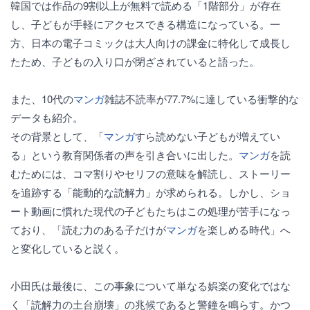
韓国では作品の9割以上が無料で読める「1階部分」が存在
し、子どもが手軽にアクセスできる構造になっている。一
方、日本の電子コミックは大人向けの課金に特化して成長し
たため、子どもの入り口が閉ざされていると語った。
また、10代の
マンガ
雑誌不読率が77.7%に達している衝撃的な
データも紹介。
その背景として、「
マンガ
すら読めない子どもが増えてい
る」という教育関係者の声を引き合いに出した。
マンガ
を読
むためには、コマ割りやセリフの意味を解読し、ストーリー
を追跡する「能動的な読解力」が求められる。しかし、ショ
ート動画に慣れた現代の子どもたちはこの処理が苦手になっ
ており、「読む力のある子だけが
マンガ
を楽しめる時代」へ
と変化していると説く。
小田氏は最後に、この事象について単なる娯楽の変化ではな
く「読解力の土台崩壊」の兆候であると警鐘を鳴らす。かつ