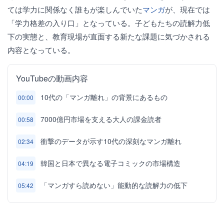
ては学力に関係なく誰もが楽しんでいた
マンガ
が、現在では
「学力格差の入り口」となっている。子どもたちの読解力低
下の実態と、教育現場が直面する新たな課題に気づかされる
内容となっている。
YouTubeの動画内容
10代の「マンガ離れ」の背景にあるもの
00:00
7000億円市場を支える大人の課金読者
00:58
衝撃のデータが示す10代の深刻なマンガ離れ
02:34
韓国と日本で異なる電子コミックの市場構造
04:19
「マンガすら読めない」能動的な読解力の低下
05:42