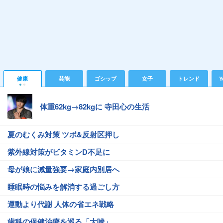
健康
芸能
ゴシップ
女子
トレンド
Y
体重62kg→82kgに 寺田心の生活
夏のむくみ対策 ツボ&反射区押し
紫外線対策がビタミンD不足に
母が娘に減量強要→家庭内別居へ
睡眠時の悩みを解消する過ごし方
運動より代謝 人体の省エネ戦略
歯科の保健治療を巡る「大嘘」