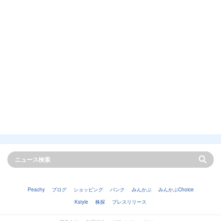
Peachy
ブログ
ショッピング
バンク
みんかぶ
みんかぶChoice
Kstyle
株探
プレスリリース