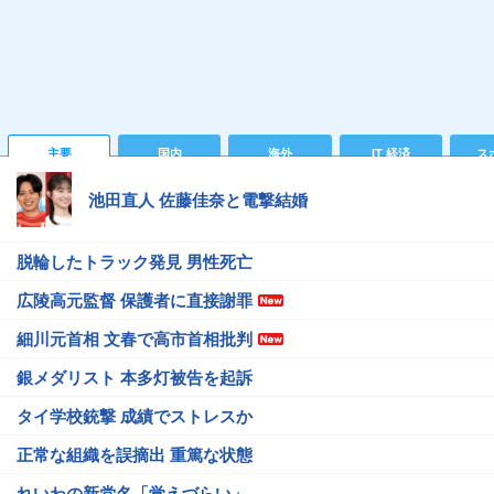
主要
国内
海外
IT 経済
ス
池田直人 佐藤佳奈と電撃結婚
脱輪したトラック発見 男性死亡
広陵高元監督 保護者に直接謝罪
細川元首相 文春で高市首相批判
銀メダリスト 本多灯被告を起訴
タイ学校銃撃 成績でストレスか
正常な組織を誤摘出 重篤な状態
れいわの新党名「覚えづらい」