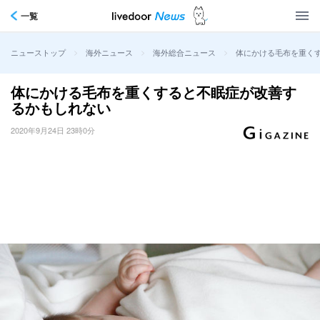
一覧
>
>
>
体にかける毛布を重く
ニューストップ
海外ニュース
海外総合ニュース
体にかける毛布を重くすると不眠症が改善す
るかもしれない
2020年9月24日 23時0分