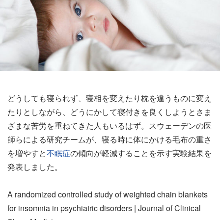
どうしても寝られず、寝相を変えたり枕を違うものに変え
たりとしながら、どうにかして寝付きを良くしようとさま
ざまな苦労を重ねてきた人もいるはず。スウェーデンの医
師らによる研究チームが、寝る時に体にかける毛布の重さ
を増やすと
不眠症
の傾向が軽減することを示す実験結果を
発表しました。
A randomized controlled study of weighted chain blankets
for insomnia in psychiatric disorders | Journal of Clinical