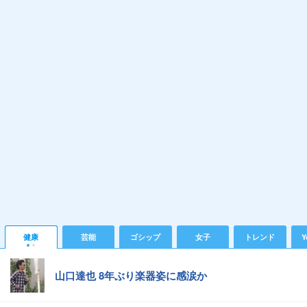
健康
芸能
ゴシップ
女子
トレンド
Y
山口達也 8年ぶり楽器姿に感涙か