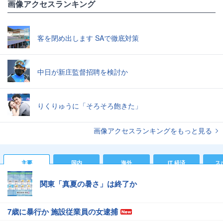
画像アクセスランキング
客を閉め出します SAで徹底対策
中日が新庄監督招聘を検討か
りくりゅうに「そろそろ飽きた」
画像アクセスランキングをもっと見る
主要
国内
海外
IT 経済
ス
関東「真夏の暑さ」は終了か
7歳に暴行か 施設従業員の女逮捕