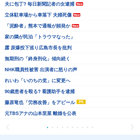
夫に包丁? 毎日新聞記者の女逮捕
立体駐車場から車落下 夫婦死傷
「泥酔者」熊本で通報が頻発か
家の隣が民泊「トラウマなった」
露 原爆投下巡り広島市長を批判
無期刑の「終身刑化」傾向続く
NHK職員性被害 出演者に怒りの声
れいわ「いのちの党」に変更へ
90歳患者を殴る? 看護助手を逮捕
藤原竜也「労務改善」をアピール
元TBSアナの山本里菜 離婚を公表