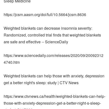
Sleep Medicine
https://jcsm.aasm.org/doi/full/10.5664/jcsm.8636
Weighted blankets can decrease insomnia severity:
Randomized, controlled trial finds that weighted blankets
are safe and effective -- ScienceDaily
https://www.sciencedaily.com/releases/2020/09/20092312
4740.htm
Weighted blankets can help those with anxiety, depression
get a better night's sleep: study | CTV News
https://www.ctvnews.ca/health/weighted-blankets-can-help-
those-with-anxiety-depression-get-a-better-night-s-sleep-