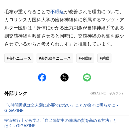
毛布が重くなることで
不眠症
が改善される理由について、
カロリンスカ医科大学の臨床神経科に所属するマッツ・ア
ルダー医師は「身体にかかる圧力刺激が自律神経系である
副交感神経を興奮させると同時に、交感神経の興奮を減少
させているからと考えられます」と推測しています。
#海外ニュース
#海外総合ニュース
#不眠症
#睡眠
外部リンク
GIGAZINE（ギガジン）
「8時間睡眠は全人類に必要ではない」ことが徐々に明らかに -
GIGAZINE
宇宙飛行士から学ぶ「自己隔離中の睡眠の質を高める方法」と
は？ - GIGAZINE