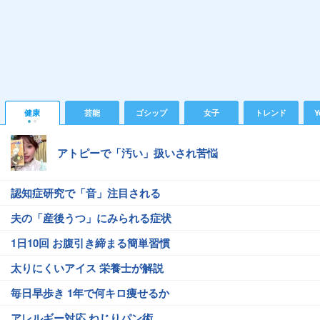
健康
芸能
ゴシップ
女子
トレンド
Y
アトピーで「汚い」扱いされ苦悩
認知症研究で「音」注目される
夫の「産後うつ」にみられる症状
1日10回 お腹引き締まる簡単習慣
太りにくいアイス 栄養士が解説
毎日早歩き 1年で何キロ痩せるか
アレルギー対応 ねじりパン術