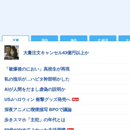
主要
国内
海外
IT 経済
ス
大量注文キャンセル43億円以上か
「被爆後のにおい」高校生が再現
私の指示が…ハビタ幹部明かした
AIが人間をだまし虚偽の説明か
USJハロウィン 衝撃グッズ発売へ
深夜アニメに喫煙描写 BPOで議論
歩きスマホ「主犯」の年代とは
60代がやめてよかった生活習慣