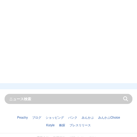
Peachy
ブログ
ショッピング
バンク
みんかぶ
みんかぶChoice
Kstyle
株探
プレスリリース