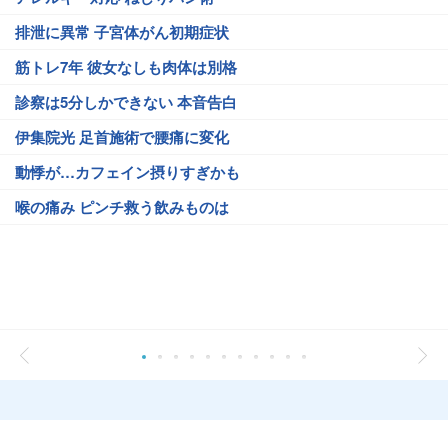
排泄に異常 子宮体がん初期症状
筋トレ7年 彼女なしも肉体は別格
診察は5分しかできない 本音告白
伊集院光 足首施術で腰痛に変化
動悸が…カフェイン摂りすぎかも
喉の痛み ピンチ救う飲みものは